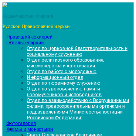
Перейти
к
Кудымкарская епархия
содержимому
Русской Православной церкви
Правящий архиерей
Отделы епархии
Отдел по церковной благотворительности и
социальному служению
Отдел религиозного образования,
миссионерства и катехизации:
Отдел по работе с молодежью
Информационный отдел
Отдел по тюремному служению
Отдел по увековечению памяти
новомучеников и исповедников
Отдел по взаимодействию с Вооруженными
силами, правоохранительными органами и
подразделениями Министерства юстиции
Российской Федерации:
Фотогалерея
Храмы и монастыри
Свято-Стефановское благочиние