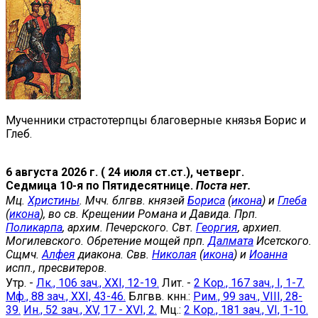
Мученники страстотерпцы благоверные князья Борис и
Глеб.
6 августа 2026 г. ( 24 июля ст.ст.), четверг.
Седмица 10-я по Пятидесятнице.
Поста нет.
Мц.
Христины
. Мчч. блгвв. князей
Бориса
(
икона
) и
Глеба
(
икона
), во св. Крещении Романа и Давида. Прп.
Поликарпа
, архим. Печерского. Свт.
Георгия
, архиеп.
Могилевского. Обретение мощей прп.
Далмата
Исетского.
Сщмч.
Алфея
диакона. Свв.
Николая
(
икона
) и
Иоанна
испп., пресвитеров.
Утр. -
Лк., 106 зач., XXI, 12-19.
Лит. -
2 Кор., 167 зач., I, 1-7.
Мф., 88 зач., XXI, 43-46.
Блгвв. кнн.:
Рим., 99 зач., VIII, 28-
39.
Ин., 52 зач., XV, 17 - XVI, 2.
Мц.:
2 Кор., 181 зач., VI, 1-10.