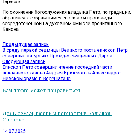
Тарасов.
По окончании богослужения владыка Петр, по традиции,
обратился к собравшимся со словом проповеди,
сосредоточенной на духовном смысле прочитанного
Канона.
Навигация
Предыдущая
Предыдущая запись
запись:
В среду первой седмицы Великого поста епископ Петр
по
совершил литургию Преждеосвященных Даров.
записям
Следующая
Следующая запись
запись:
Епископ Петр совершил чтение последний части
покаянного канона Андрея Критского в Александро-
Невском храме г. Верещагино
Вам также может понравиться
День семьи, любви и верности в Большой-
Соснове
14.07.2025