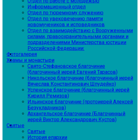
Отдел по работе с молодежью
Информационный отдел
Отдел по тюремному служению
Отдел по увековечению памяти
новомучеников и исповедников
Отдел по взаимодействию с Вооруженными
силами, правоохранительными органами и
подразделениями Министерства юстиции
Российской Федерации:
Фотогалерея
Храмы и монастыри
Свято-Стефановское благочиние
(благочинный иерей Евгений Тарасов)
Никольское благочиние (благочинный иерей
Вячеслав Константинович Шпудейко)
Успенское благочиние (благочинный иерей
Кирилл Ремизов)
Ильинское благочиние (протоиерей Алексей
Безукладников)
Архангельское благочиние (Благочинный
иерей Виктор Александрович Кустов)
Святые
Святые
История епархии