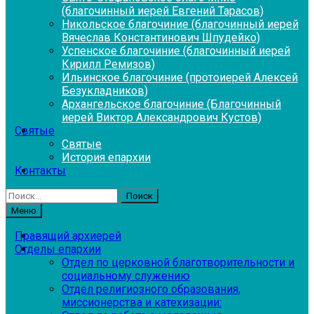
(благочинный иерей Евгений Тарасов)
Никольское благочиние (благочинный иерей
Вячеслав Константинович Шпудейко)
Успенское благочиние (благочинный иерей
Кирилл Ремизов)
Ильинское благочиние (протоиерей Алексей
Безукладников)
Архангельское благочиние (Благочинный
иерей Виктор Александрович Кустов)
Святые
Святые
История епархии
Контакты
Найти:
Меню
Правящий архиерей
Отделы епархии
Отдел по церковной благотворительности и
социальному служению
Отдел религиозного образования,
миссионерства и катехизации: