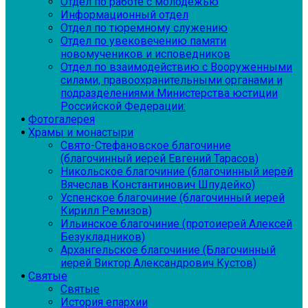
Отдел по работе с молодежью
Информационный отдел
Отдел по тюремному служению
Отдел по увековечению памяти
новомучеников и исповедников
Отдел по взаимодействию с Вооруженными
силами, правоохранительными органами и
подразделениями Министерства юстиции
Российской Федерации:
Фотогалерея
Храмы и монастыри
Свято-Стефановское благочиние
(благочинный иерей Евгений Тарасов)
Никольское благочиние (благочинный иерей
Вячеслав Константинович Шпудейко)
Успенское благочиние (благочинный иерей
Кирилл Ремизов)
Ильинское благочиние (протоиерей Алексей
Безукладников)
Архангельское благочиние (Благочинный
иерей Виктор Александрович Кустов)
Святые
Святые
История епархии