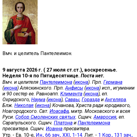
Вмч. и целитель Пантелеимон.
9 августа 2026 г. ( 27 июля ст.ст.), воскресенье.
Неделя 10-я по Пятидесятнице.
Поста нет.
Вмч. и целителя
Пантелеимона
(
икона
). Прп.
Германа
(
икона
) Аляскинского. Прп.
Анфисы
(
икона
) исп., игумении
и 90 сестер ее. Равноапп.
Климента
(
икона
), еп.
Охридского,
Наума
(
икона
),
Саввы
,
Горазда
и
Ангеляра
.
Блж.
Николая
(
икона
) Кочанова, Христа ради юродивого,
Новгородского. Свт.
Иоасафа
, митр. Московского и всея
Руси.
Собор Смоленских святых
. Сщмч.
Амвросия
, еп.
Сарапульского. Сщмч.
Платона
и
Пантелеимона
пресвитера. Сщмч.
Иоанна
пресвитера.
Утр. - Ев. 10-е,
Ин., 66 зач., XXI, 1-14.
Лит. -
1 Кор., 131 зач.,