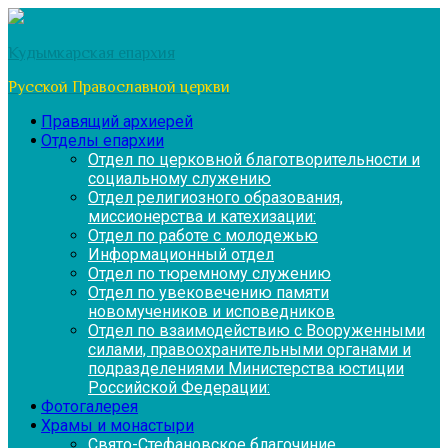
Перейти
к
Кудымкарская епархия
содержимому
Русской Православной церкви
Правящий архиерей
Отделы епархии
Отдел по церковной благотворительности и
социальному служению
Отдел религиозного образования,
миссионерства и катехизации:
Отдел по работе с молодежью
Информационный отдел
Отдел по тюремному служению
Отдел по увековечению памяти
новомучеников и исповедников
Отдел по взаимодействию с Вооруженными
силами, правоохранительными органами и
подразделениями Министерства юстиции
Российской Федерации:
Фотогалерея
Храмы и монастыри
Свято-Стефановское благочиние