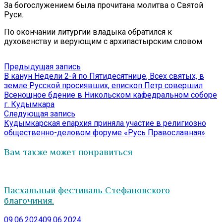
За богослужением была прочитана молитва о Святой
Руси.
По окончании литургии владыка обратился к
духовенству и верующим с архипастырским словом
Навигация
Предыдущая
Предыдущая запись
запись:
В канун Недели 2-й по Пятидесятнице, Всех святых, в
по
земле Русской просиявших, епископ Петр совершил
записям
Всенощное бдение в Никольском кафедральном соборе
г. Кудымкара
Следующая
Следующая запись
запись:
Кудымкарская епархия приняла участие в религиозно
общественно-деловом форуме «Русь Православная»
Вам также может понравиться
Пасхальный фестиваль Стефановского
благочиния.
09.06.2024
09.06.2024