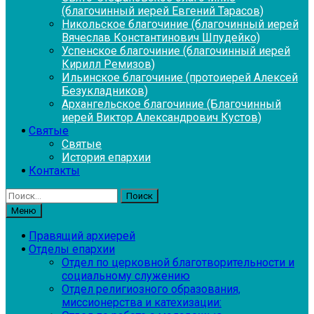
(благочинный иерей Евгений Тарасов)
Никольское благочиние (благочинный иерей
Вячеслав Константинович Шпудейко)
Успенское благочиние (благочинный иерей
Кирилл Ремизов)
Ильинское благочиние (протоиерей Алексей
Безукладников)
Архангельское благочиние (Благочинный
иерей Виктор Александрович Кустов)
Святые
Святые
История епархии
Контакты
Найти:
Меню
Правящий архиерей
Отделы епархии
Отдел по церковной благотворительности и
социальному служению
Отдел религиозного образования,
миссионерства и катехизации: