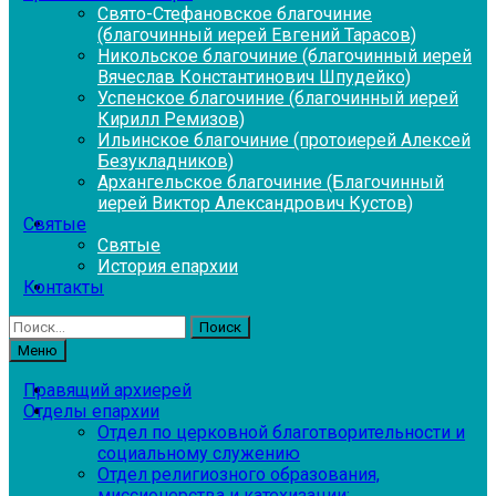
Свято-Стефановское благочиние
(благочинный иерей Евгений Тарасов)
Никольское благочиние (благочинный иерей
Вячеслав Константинович Шпудейко)
Успенское благочиние (благочинный иерей
Кирилл Ремизов)
Ильинское благочиние (протоиерей Алексей
Безукладников)
Архангельское благочиние (Благочинный
иерей Виктор Александрович Кустов)
Святые
Святые
История епархии
Контакты
Найти:
Меню
Правящий архиерей
Отделы епархии
Отдел по церковной благотворительности и
социальному служению
Отдел религиозного образования,
миссионерства и катехизации: