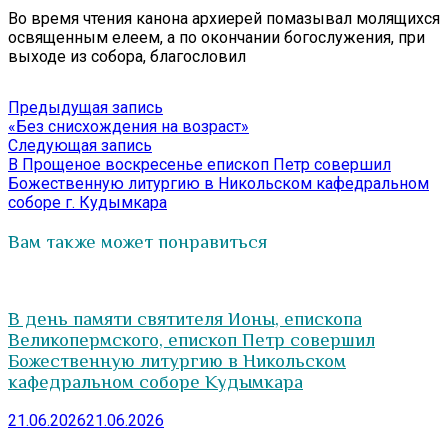
Во время чтения канона архиерей помазывал молящихся
освященным елеем, а по окончании богослужения, при
выходе из собора, благословил
Навигация
Предыдущая
Предыдущая запись
запись:
«Без снисхождения на возраст»
по
Следующая
Следующая запись
записям
запись:
В Прощеное воскресенье епископ Петр совершил
Божественную литургию в Никольском кафедральном
соборе г. Кудымкара
Вам также может понравиться
В день памяти святителя Ионы, епископа
Великопермского, епископ Петр совершил
Божественную литургию в Никольском
кафедральном соборе Кудымкара
21.06.2026
21.06.2026