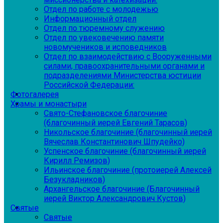
Отдел по работе с молодежью
Информационный отдел
Отдел по тюремному служению
Отдел по увековечению памяти
новомучеников и исповедников
Отдел по взаимодействию с Вооруженными
силами, правоохранительными органами и
подразделениями Министерства юстиции
Российской Федерации:
Фотогалерея
Храмы и монастыри
Свято-Стефановское благочиние
(благочинный иерей Евгений Тарасов)
Никольское благочиние (благочинный иерей
Вячеслав Константинович Шпудейко)
Успенское благочиние (благочинный иерей
Кирилл Ремизов)
Ильинское благочиние (протоиерей Алексей
Безукладников)
Архангельское благочиние (Благочинный
иерей Виктор Александрович Кустов)
Святые
Святые