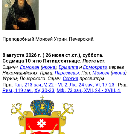
Преподобный Моисей Угрин, Печерский.
8 августа 2026 г. ( 26 июля ст.ст.), суббота.
Седмица 10-я по Пятидесятнице.
Поста нет.
Сщмчч.
Ермолая
(
икона
),
Ермиппа
и
Ермократа
, иереев
Никомидийских. Прмц.
Параскевы
. Прп.
Моисея
(
икона
)
Угрина, Печерского. Сщмч.
Сергия
пресвитера.
Прп.:
Гал., 213 зач., V, 22 - VI, 2.
Лк., 24 зач., VI, 17-23
. Ряд.:
Рим., 119 зач., XV, 30-33.
Мф., 73 зач., XVII, 24 - XVIII, 4.