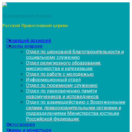
Перейти
к
Кудымкарская епархия
содержимому
Русской Православной церкви
Правящий архиерей
Отделы епархии
Отдел по церковной благотворительности и
социальному служению
Отдел религиозного образования,
миссионерства и катехизации:
Отдел по работе с молодежью
Информационный отдел
Отдел по тюремному служению
Отдел по увековечению памяти
новомучеников и исповедников
Отдел по взаимодействию с Вооруженными
силами, правоохранительными органами и
подразделениями Министерства юстиции
Российской Федерации:
Фотогалерея
Храмы и монастыри