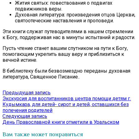
Жития святых: повествования о подвигах
подвижников веры.
Духовная литература: произведения отцов Церкви,
святоотеческие наставления и проповеди.
Эти книги служат путеводителями в нашем стремлении
к Богу, поддерживая нас в минуты испытаний и радости.
Пусть чтение станет вашим спутником на пути к Богу,
помогающим укрепить вашу веру и приблизиться к
вечной истине.
В библиотеку были безвозмездно переданы духовная
литература, Священное Писание..
Навигация
Предыдущая
Предыдущая запись
запись:
Экскурсия для воспитанников центра помощи детям г.
по
Кудымкара, для детей- сирот и детей, оставшихся без
записям
попечения родителей
Следующая
Следующая запись
запись:
День Православной книги отметили в Уральском
Вам также может понравиться