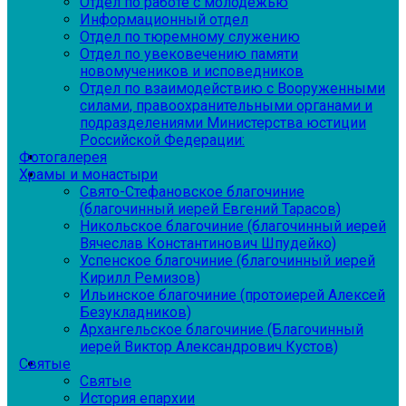
Отдел по работе с молодежью
Информационный отдел
Отдел по тюремному служению
Отдел по увековечению памяти
новомучеников и исповедников
Отдел по взаимодействию с Вооруженными
силами, правоохранительными органами и
подразделениями Министерства юстиции
Российской Федерации:
Фотогалерея
Храмы и монастыри
Свято-Стефановское благочиние
(благочинный иерей Евгений Тарасов)
Никольское благочиние (благочинный иерей
Вячеслав Константинович Шпудейко)
Успенское благочиние (благочинный иерей
Кирилл Ремизов)
Ильинское благочиние (протоиерей Алексей
Безукладников)
Архангельское благочиние (Благочинный
иерей Виктор Александрович Кустов)
Святые
Святые
История епархии