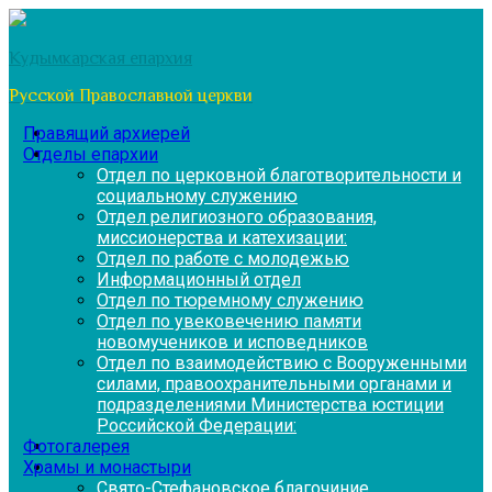
Перейти
к
Кудымкарская епархия
содержимому
Русской Православной церкви
Правящий архиерей
Отделы епархии
Отдел по церковной благотворительности и
социальному служению
Отдел религиозного образования,
миссионерства и катехизации:
Отдел по работе с молодежью
Информационный отдел
Отдел по тюремному служению
Отдел по увековечению памяти
новомучеников и исповедников
Отдел по взаимодействию с Вооруженными
силами, правоохранительными органами и
подразделениями Министерства юстиции
Российской Федерации:
Фотогалерея
Храмы и монастыри
Свято-Стефановское благочиние