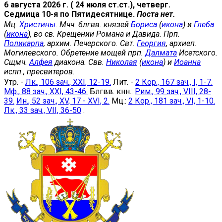
6 августа 2026 г. ( 24 июля ст.ст.), четверг.
Седмица 10-я по Пятидесятнице.
Поста нет.
Мц.
Христины
. Мчч. блгвв. князей
Бориса
(
икона
) и
Глеба
(
икона
), во св. Крещении Романа и Давида. Прп.
Поликарпа
, архим. Печерского. Свт.
Георгия
, архиеп.
Могилевского. Обретение мощей прп.
Далмата
Исетского.
Сщмч.
Алфея
диакона. Свв.
Николая
(
икона
) и
Иоанна
испп., пресвитеров.
Утр. -
Лк., 106 зач., XXI, 12-19.
Лит. -
2 Кор., 167 зач., I, 1-7.
Мф., 88 зач., XXI, 43-46.
Блгвв. кнн.:
Рим., 99 зач., VIII, 28-
39.
Ин., 52 зач., XV, 17 - XVI, 2.
Мц.:
2 Кор., 181 зач., VI, 1-10.
Лк., 33 зач., VII, 36-50
.