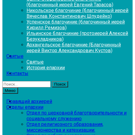
(благочинный иерей Евгений Тарасов)
Никольское благочиние (благочинный иерей
Вячеслав Константинович Шпудейко)
Успенское благочиние (благочинный иерей
Кирилл Ремизов)
Ильинское благочиние (протоиерей Алексей
Безукладников)
Архангельское благочиние (Благочинный
иерей Виктор Александрович Кустов)
Святые
Святые
История епархии
Контакты
Найти:
Меню
Правящий архиерей
Отделы епархии
Отдел по церковной благотворительности и
социальному служению
Отдел религиозного образования,
миссионерства и катехизации: