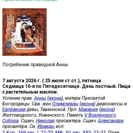
Погребение праведной Анны.
7 августа 2026 г. ( 25 июля ст.ст.), пятница.
Седмица 10-я по Пятидесятнице. День постный.
Пища
с растительным маслом.
Успение прав.
Анны
(
икона
), матери Пресвятой
Богородицы. Свв. жен
Олимпиады
(
икона
) диакониссы и
Евпраксии
девы, Тавеннской. Прп.
Макария
(
икона
)
Желтоводского, Унженского. Память
V Вселенского
Собора
. Сщмч.
Николая
пресвитера. Сщмч.
Александра
пресвитера. Св.
Ираиды
исп.
2 Кор., 169 зач., I, 12-20.
Мф., 91 зач., XXII, 23-33.
Прав.