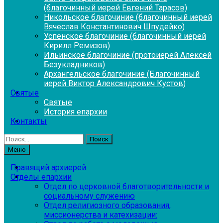
(благочинный иерей Евгений Тарасов)
Никольское благочиние (благочинный иерей
Вячеслав Константинович Шпудейко)
Успенское благочиние (благочинный иерей
Кирилл Ремизов)
Ильинское благочиние (протоиерей Алексей
Безукладников)
Архангельское благочиние (Благочинный
иерей Виктор Александрович Кустов)
Святые
Святые
История епархии
Контакты
Найти:
Меню
Правящий архиерей
Отделы епархии
Отдел по церковной благотворительности и
социальному служению
Отдел религиозного образования,
миссионерства и катехизации: