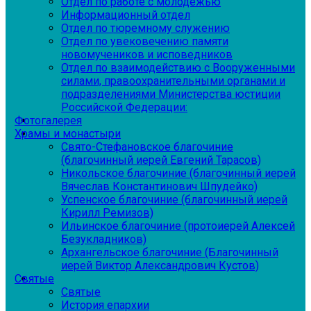
Отдел по работе с молодежью
Информационный отдел
Отдел по тюремному служению
Отдел по увековечению памяти
новомучеников и исповедников
Отдел по взаимодействию с Вооруженными
силами, правоохранительными органами и
подразделениями Министерства юстиции
Российской Федерации:
Фотогалерея
Храмы и монастыри
Свято-Стефановское благочиние
(благочинный иерей Евгений Тарасов)
Никольское благочиние (благочинный иерей
Вячеслав Константинович Шпудейко)
Успенское благочиние (благочинный иерей
Кирилл Ремизов)
Ильинское благочиние (протоиерей Алексей
Безукладников)
Архангельское благочиние (Благочинный
иерей Виктор Александрович Кустов)
Святые
Святые
История епархии