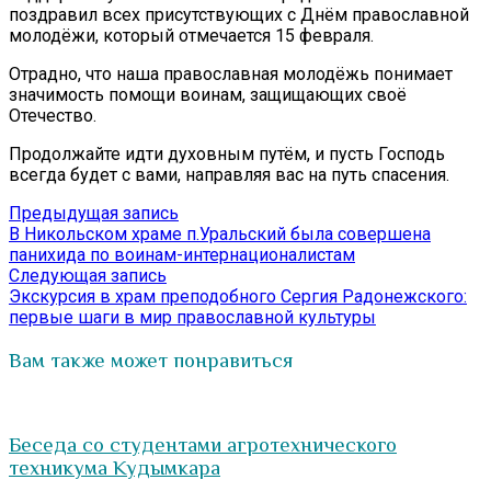
поздравил всех присутствующих с Днём православной
молодёжи, который отмечается 15 февраля.
Отрадно, что наша православная молодёжь понимает
значимость помощи воинам, защищающих своё
Отечество.
Продолжайте идти духовным путём, и пусть Господь
всегда будет с вами, направляя вас на путь спасения.
Навигация
Предыдущая
Предыдущая запись
запись:
В Никольском храме п.Уральский была совершена
по
панихида по воинам-интернационалистам
записям
Следующая
Следующая запись
запись:
Экскурсия в храм преподобного Сергия Радонежского:
первые шаги в мир православной культуры
Вам также может понравиться
Беседа со студентами агротехнического
техникума Кудымкара