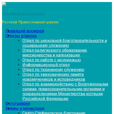
Перейти
к
Кудымкарская епархия
содержимому
Русской Православной церкви
Правящий архиерей
Отделы епархии
Отдел по церковной благотворительности и
социальному служению
Отдел религиозного образования,
миссионерства и катехизации:
Отдел по работе с молодежью
Информационный отдел
Отдел по тюремному служению
Отдел по увековечению памяти
новомучеников и исповедников
Отдел по взаимодействию с Вооруженными
силами, правоохранительными органами и
подразделениями Министерства юстиции
Российской Федерации:
Фотогалерея
Храмы и монастыри
Свято-Стефановское благочиние