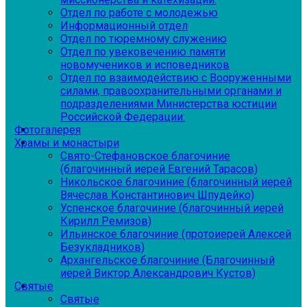
Отдел по работе с молодежью
Информационный отдел
Отдел по тюремному служению
Отдел по увековечению памяти
новомучеников и исповедников
Отдел по взаимодействию с Вооруженными
силами, правоохранительными органами и
подразделениями Министерства юстиции
Российской Федерации:
Фотогалерея
Храмы и монастыри
Свято-Стефановское благочиние
(благочинный иерей Евгений Тарасов)
Никольское благочиние (благочинный иерей
Вячеслав Константинович Шпудейко)
Успенское благочиние (благочинный иерей
Кирилл Ремизов)
Ильинское благочиние (протоиерей Алексей
Безукладников)
Архангельское благочиние (Благочинный
иерей Виктор Александрович Кустов)
Святые
Святые