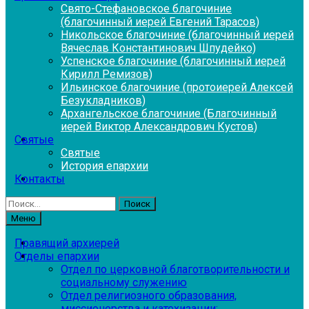
Свято-Стефановское благочиние
(благочинный иерей Евгений Тарасов)
Никольское благочиние (благочинный иерей
Вячеслав Константинович Шпудейко)
Успенское благочиние (благочинный иерей
Кирилл Ремизов)
Ильинское благочиние (протоиерей Алексей
Безукладников)
Архангельское благочиние (Благочинный
иерей Виктор Александрович Кустов)
Святые
Святые
История епархии
Контакты
Найти:
Меню
Правящий архиерей
Отделы епархии
Отдел по церковной благотворительности и
социальному служению
Отдел религиозного образования,
миссионерства и катехизации: