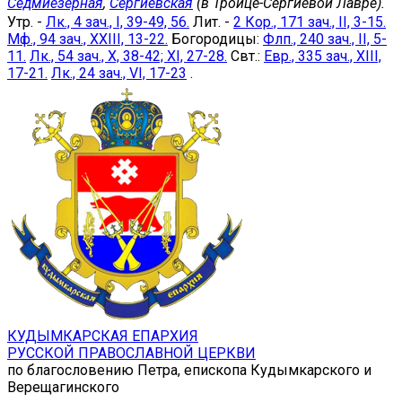
Седмиезерная
,
Сергиевская
(в Троице-Сергиевой Лавре).
Утр. -
Лк., 4 зач., I, 39-49, 56.
Лит. -
2 Кор., 171 зач., II, 3-15.
Мф., 94 зач., XXIII, 13-22.
Богородицы:
Флп., 240 зач., II, 5-
11.
Лк., 54 зач., X, 38-42; XI, 27-28.
Свт.:
Евр., 335 зач., XIII,
17-21.
Лк., 24 зач., VI, 17-23
.
КУДЫМКАРСКАЯ ЕПАРХИЯ
РУССКОЙ ПРАВОСЛАВНОЙ ЦЕРКВИ
по благословению Петра, епископа Кудымкарского и
Верещагинского