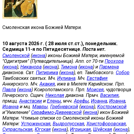
Смоленская икона Божией Матери.
10 августа 2026 г. ( 28 июля ст.ст.), понедельник.
Седмица 11-я по Пятидесятнице.
Поста нет.
Смоленской
(
икона
) иконы Божией Матери, именуемой
"Одигитрия" (Путеводительница). Апп. от 70-ти
Прохора
(
икона
),
Никанора
(
икона
),
Тимона
(
икона
) и
Пармена
диаконов. Свт.
Питирима
(
икона
), еп. Тамбовского.
Собор
Тамбовских святых. Мч.
Иулиана
. Мч.
Евстафия
Анкирского. Мч.
Акакия
, иже в Милете Карийском. Прп.
Павла
(
икона
) Ксиропотамского. Прп.
Моисея
, чудотворца
Печерского. Сщмч.
Николая
диакона. Прмч.
Василия
,
прмцц.
Анастасии
и
Елены
, мчч.
Арефы
,
Иоанна
,
Иоанна
,
Иоанна
и мц.
Мавры
.
Гребневской
(
икона
),
Костромской
и"Умиление"
Серафимо-Дивеевской
(
икона
) икон Божией
Матери. Чтимые списки со Смоленской иконы Божией
Матери:
Устюженская
,
Выдропусская
,
Христофоровская
,
Супрасльская
,
Югская
(
икона
),
Игрицкая
,
Шуйская
(
икона
),