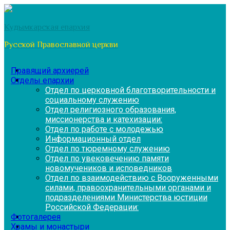
Перейти
к
Кудымкарская епархия
содержимому
Русской Православной церкви
Правящий архиерей
Отделы епархии
Отдел по церковной благотворительности и
социальному служению
Отдел религиозного образования,
миссионерства и катехизации:
Отдел по работе с молодежью
Информационный отдел
Отдел по тюремному служению
Отдел по увековечению памяти
новомучеников и исповедников
Отдел по взаимодействию с Вооруженными
силами, правоохранительными органами и
подразделениями Министерства юстиции
Российской Федерации:
Фотогалерея
Храмы и монастыри