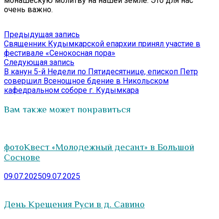
монашескую молитву на нашей земле. Это для нас
очень важно.
Навигация
Предыдущая
Предыдущая запись
запись:
Священник Кудымкарской епархии принял участие в
по
фестивале «Сенокосная пора»
записям
Следующая
Следующая запись
запись:
В канун 5-й Недели по Пятидесятнице, епископ Петр
совершил Всенощное бдение в Никольском
кафедральном соборе г. Кудымкара
Вам также может понравиться
фотоКвест «Молодежный десант» в Большой
Соснове
09.07.2025
09.07.2025
День Крещения Руси в д. Савино