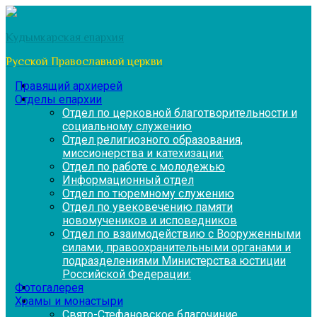
Перейти
к
Кудымкарская епархия
содержимому
Русской Православной церкви
Правящий архиерей
Отделы епархии
Отдел по церковной благотворительности и
социальному служению
Отдел религиозного образования,
миссионерства и катехизации:
Отдел по работе с молодежью
Информационный отдел
Отдел по тюремному служению
Отдел по увековечению памяти
новомучеников и исповедников
Отдел по взаимодействию с Вооруженными
силами, правоохранительными органами и
подразделениями Министерства юстиции
Российской Федерации:
Фотогалерея
Храмы и монастыри
Свято-Стефановское благочиние