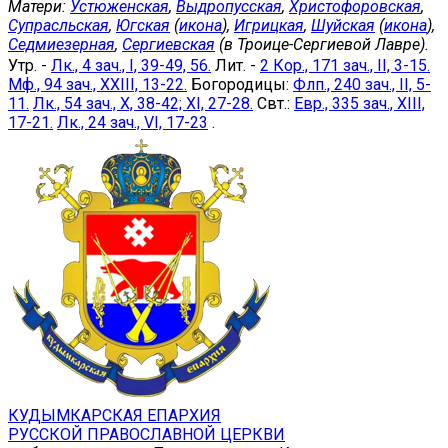
Матери:
Устюженская
,
Выдропусская
,
Христофоровская
,
Супрасльская
,
Югская
(
икона
),
Игрицкая
,
Шуйская
(
икона
),
Седмиезерная
,
Сергиевская
(в Троице-Сергиевой Лавре).
Утр. -
Лк., 4 зач., I, 39-49, 56.
Лит. -
2 Кор., 171 зач., II, 3-15.
Мф., 94 зач., XXIII, 13-22.
Богородицы:
Флп., 240 зач., II, 5-
11.
Лк., 54 зач., X, 38-42; XI, 27-28.
Свт.:
Евр., 335 зач., XIII,
17-21.
Лк., 24 зач., VI, 17-23
.
КУДЫМКАРСКАЯ ЕПАРХИЯ
РУССКОЙ ПРАВОСЛАВНОЙ ЦЕРКВИ