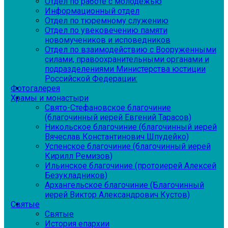
Отдел по работе с молодежью
Информационный отдел
Отдел по тюремному служению
Отдел по увековечению памяти
новомучеников и исповедников
Отдел по взаимодействию с Вооруженными
силами, правоохранительными органами и
подразделениями Министерства юстиции
Российской Федерации:
Фотогалерея
Храмы и монастыри
Свято-Стефановское благочиние
(благочинный иерей Евгений Тарасов)
Никольское благочиние (благочинный иерей
Вячеслав Константинович Шпудейко)
Успенское благочиние (благочинный иерей
Кирилл Ремизов)
Ильинское благочиние (протоиерей Алексей
Безукладников)
Архангельское благочиние (Благочинный
иерей Виктор Александрович Кустов)
Святые
Святые
История епархии