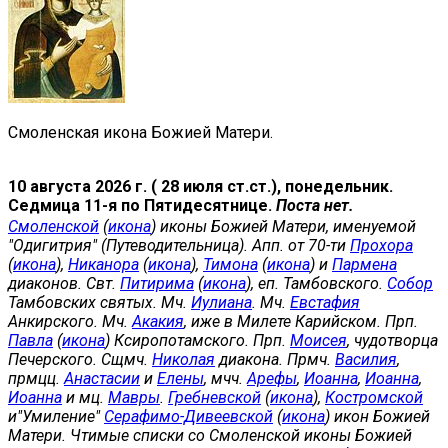
Смоленская икона Божией Матери.
10 августа 2026 г. ( 28 июля ст.ст.), понедельник.
Седмица 11-я по Пятидесятнице.
Поста нет.
Смоленской
(
икона
) иконы Божией Матери, именуемой
"Одигитрия" (Путеводительница). Апп. от 70-ти
Прохора
(
икона
),
Никанора
(
икона
),
Тимона
(
икона
) и
Пармена
диаконов. Свт.
Питирима
(
икона
), еп. Тамбовского.
Собор
Тамбовских святых. Мч.
Иулиана
. Мч.
Евстафия
Анкирского. Мч.
Акакия
, иже в Милете Карийском. Прп.
Павла
(
икона
) Ксиропотамского. Прп.
Моисея
, чудотворца
Печерского. Сщмч.
Николая
диакона. Прмч.
Василия
,
прмцц.
Анастасии
и
Елены
, мчч.
Арефы
,
Иоанна
,
Иоанна
,
Иоанна
и мц.
Мавры
.
Гребневской
(
икона
),
Костромской
и"Умиление"
Серафимо-Дивеевской
(
икона
) икон Божией
Матери. Чтимые списки со Смоленской иконы Божией