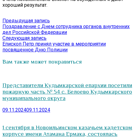
хороший результат.
Навигация
Предыдущая
Предыдущая запись
запись:
Поздравление с Днем сотрудника органов внутренних
по
дел Российской Федерации
записям
Следующая
Следующая запись
запись:
Епископ Петр принял участие в мероприятии
посвященное Дню Полиции
Вам также может понравиться
Представители Кудымкарской епархии посетили
пожарную часть № 54 с. Белоево Кудымкарского
муниципального округа
09.11.2024
09.11.2024
1 сентября в Новоильинском казачьем кадетском
корпусе имени Атамана Ермака, состоялась