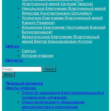
(благочинный иерей Евгений Тарасов)
Никольское благочиние (благочинный иерей
Вячеслав Константинович Шпудейко)
Успенское благочиние (благочинный иерей
Кирилл Ремизов)
Ильинское благочиние (протоиерей Алексей
Безукладников)
Архангельское благочиние (Благочинный
иерей Виктор Александрович Кустов)
Святые
Святые
История епархии
Контакты
Найти:
Меню
Правящий архиерей
Отделы епархии
Отдел по церковной благотворительности и
социальному служению
Отдел религиозного образования,
миссионерства и катехизации: