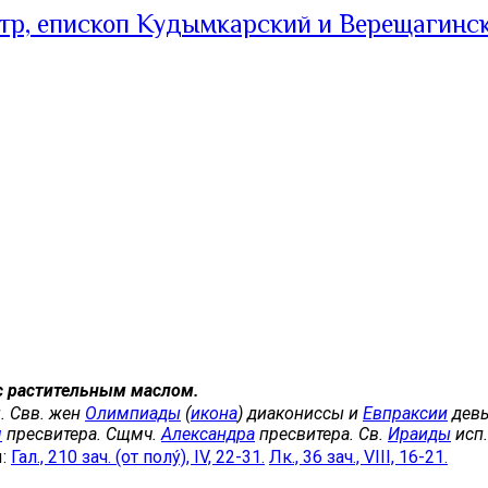
тр, епископ Кудымкарский и Верещагинс
с растительным маслом.
. Свв. жен
Олимпиады
(
икона
) диакониссы и
Евпраксии
девы
я
пресвитера. Сщмч.
Александра
пресвитера. Св.
Ираиды
исп.
ы:
Гал., 210 зач. (от полу́), IV, 22-31.
Лк., 36 зач., VIII, 16-21.