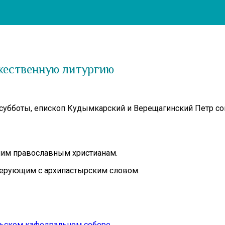
жественную литургию
й субботы, епископ Кудымкарский и Верещагинский Петр 
шим православным христианам.
верующим с архипастырским словом.
льском кафедральном соборе