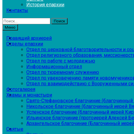
История епархии
Контакты
Найти:
Меню
Правящий архиерей
Отделы епархии
Отдел по церковной благотворительности и с
Отдел религиозного образования, миссионерств
Отдел по работе с молодежью
Информационный отдел
Отдел по тюремному служению
Отдел по увековечению памяти новомученико
Отдел по взаимодействию с Вооруженными си
Фотогалерея
Храмы и монастыри
Свято-Стефановское благочиние (благочинный 
Никольское благочиние (благочинный иерей В
Успенское благочиние (благочинный иерей Ки
Ильинское благочиние (протоиерей Алексей Б
Архангельское благочиние (Благочинный иерей
Святые