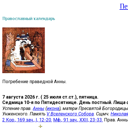
Пе
Православный календарь
Погребение праведной Анны.
7 августа 2026 г. ( 25 июля ст.ст.), пятница.
Седмица 10-я по Пятидесятнице. День постный.
Пища 
Успение прав.
Анны
(
икона
), матери Пресвятой Богородицы
Унженского. Память
V Вселенского Собора
. Сщмч.
Никола
2 Кор., 169 зач., I, 12-20.
Мф., 91 зач., XXII, 23-33.
Прав. Анн