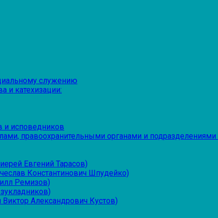
оциальному служению
а и катехизации:
в и исповедников
лами, правоохранительными органами и подразделениями
иерей Евгений Тарасов)
ячеслав Константинович Шпудейко)
рилл Ремизов)
езукладников)
 Виктор Александрович Кустов)