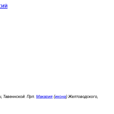
кий
, Тавеннской. Прп.
Макария
(
икона
) Желтоводского,