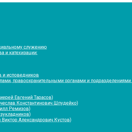
оциальному служению
а и катехизации:
в и исповедников
лами, правоохранительными органами и подразделениями
иерей Евгений Тарасов)
ячеслав Константинович Шпудейко)
рилл Ремизов)
езукладников)
 Виктор Александрович Кустов)