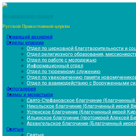
Перейти
к
Кудымкарская епархия
содержимому
Русской Православной церкви
Правящий архиерей
Отделы епархии
Отдел по церковной благотворительности и с
Отдел религиозного образования, миссионерств
Отдел по работе с молодежью
Информационный отдел
Отдел по тюремному служению
Отдел по увековечению памяти новомученико
Отдел по взаимодействию с Вооруженными си
Фотогалерея
Храмы и монастыри
Свято-Стефановское благочиние (благочинный 
Никольское благочиние (благочинный иерей В
Успенское благочиние (благочинный иерей Ки
Ильинское благочиние (протоиерей Алексей Б
Архангельское благочиние (Благочинный иерей
Святые
Святые