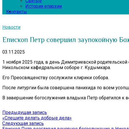
Святые
История епархии
Контакты
Новости
Епископ Петр совершил заупокойную Бо
03.11.2025
1 ноября 2025 года, в день Димитриевской родительско
Никольском кафедральном соборе г. Кудымкара.
Его Преосвященству сослужили клирики собора.
После литургии была совершена панихида по всем усоп
В завершение богослужения владыка Петр обратился к 
Навигация
Предыдущая
Предыдущая запись
запись:
«Спешите делать добрые дела»
по
Следующая
Следующая запись
записям
запись:
Епископ Петр возглавил вечернее богослужение в Нико