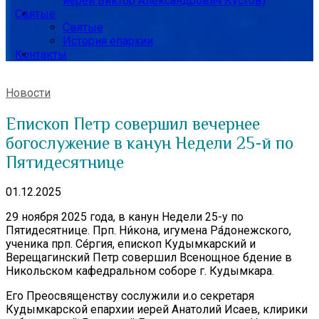
иерей Виктор Александрович Кустов)
Святые
Святые
История епархии
Контакты
Новости
Епископ Петр совершил вечернее
богослужение в канун Недели 25-й по
Пятидесятнице
01.12.2025
29 ноября 2025 года, в канун Недели 25-у по
Пятидесятнице. Прп. Ни́кона, игумена Ра́донежского,
ученика прп. Се́ргия, епископ Кудымкарский и
Верещагинский Петр совершил Всенощное бдение в
Никольском кафедральном соборе г. Кудымкара.
Его Преосвященству сослужили и.о секретаря
Кудымкарской епархии иерей Анатолий Исаев, клирики