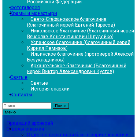
Российской Федерации:
Фотогалерея
Храмы и монастыри
Свято-Стефановское благочиние
(благочинный иерей Евгений Тарасов)
Никольское благочиние (благочинный иерей
Вячеслав Константинович Шпудейко)
Успенское благочиние (благочинный иерей
Кирилл Ремизов)
Ильинское благочиние (протоиерей Алексей
Безукладников)
Архангельское благочиние (Благочинный
иерей Виктор Александрович Кустов)
Святые
Святые
История епархии
Контакты
Найти:
Меню
Правящий архиерей
Отделы епархии
Отдел по церковной благотворительности и