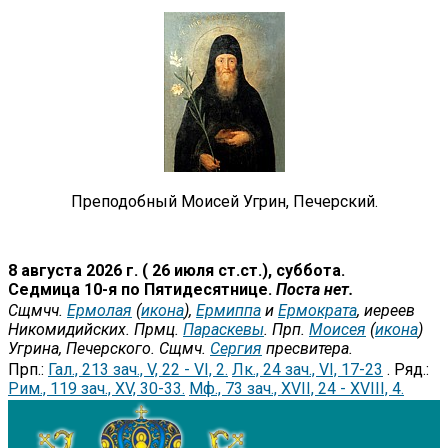
Преподобный Моисей Угрин, Печерский.
8 августа 2026 г. ( 26 июля ст.ст.), суббота.
Седмица 10-я по Пятидесятнице.
Поста нет.
Сщмчч.
Ермолая
(
икона
),
Ермиппа
и
Ермократа
, иереев
Никомидийских. Прмц.
Параскевы
. Прп.
Моисея
(
икона
)
Угрина, Печерского. Сщмч.
Сергия
пресвитера.
Прп.:
Гал., 213 зач., V, 22 - VI, 2.
Лк., 24 зач., VI, 17-23
. Ряд.:
Рим., 119 зач., XV, 30-33.
Мф., 73 зач., XVII, 24 - XVIII, 4.