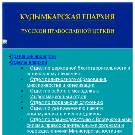
Перейти
к
КУДЫМКАРСКАЯ ЕПАРХИЯ
содержимому
РУССКОЙ ПРАВОСЛАВНОЙ ЦЕРКВИ
Правящий архиерей
Отделы епархии
Отдел по церковной благотворительности и
социальному служению
Отдел религиозного образования,
миссионерства и катехизации:
Отдел по работе с молодежью
Информационный отдел
Отдел по тюремному служению
Отдел по увековечению памяти
новомучеников и исповедников
Отдел по взаимодействию с Вооруженными
силами, правоохранительными органами и
подразделениями Министерства юстиции