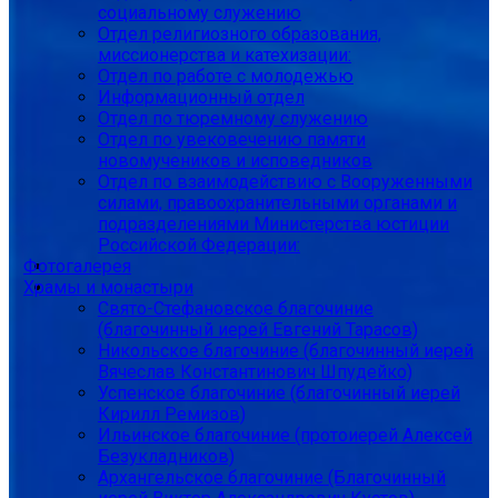
социальному служению
Отдел религиозного образования,
миссионерства и катехизации:
Отдел по работе с молодежью
Информационный отдел
Отдел по тюремному служению
Отдел по увековечению памяти
новомучеников и исповедников
Отдел по взаимодействию с Вооруженными
силами, правоохранительными органами и
подразделениями Министерства юстиции
Российской Федерации:
Фотогалерея
Храмы и монастыри
Свято-Стефановское благочиние
(благочинный иерей Евгений Тарасов)
Никольское благочиние (благочинный иерей
Вячеслав Константинович Шпудейко)
Успенское благочиние (благочинный иерей
Кирилл Ремизов)
Ильинское благочиние (протоиерей Алексей
Безукладников)
Архангельское благочиние (Благочинный