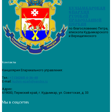
КУДЫМКАРСКАЯ
ЕПАРХИЯ
РУССКОЙ
ПРАВОСЛАВНОЙ
ЦЕРКВИ
по благословению Петра,
епископа Кудымкарского
и Верещагинского
Контакты
Канцелярия Епархиального управления:
Tел.:
+7 (34260) 4-36-48
E-mail:
kudym-eparh@yandex.ru
Адрес:
619000, Пермский край, г. Кудымкар, ул. Советская, д. 33
Мы в соцсетях