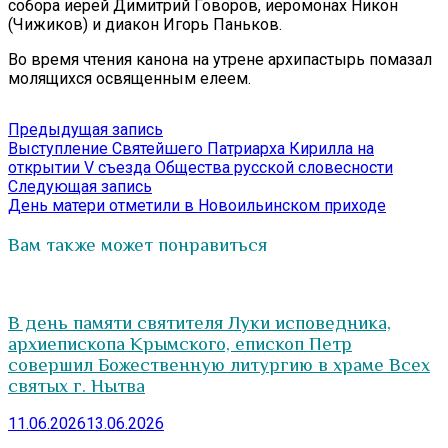
собора иерей Димитрий Говоров, иеромонах Никон
(Чижиков) и диакон Игорь Паньков.
Во время чтения канона на утрене архипастырь помазал
молящихся освященным елеем.
Навигация
Предыдущая
Предыдущая запись
запись:
Выступление Святейшего Патриарха Кирилла на
по
открытии V съезда Общества русской словесности
записям
Следующая
Следующая запись
запись:
День матери отметили в Новоильинском приходе
Вам также может понравиться
В день памяти святителя Луки исповедника,
архиепископа Крымского, епископ Петр
совершил Божественную литургию в храме Всех
святых г. Нытва
11.06.2026
13.06.2026