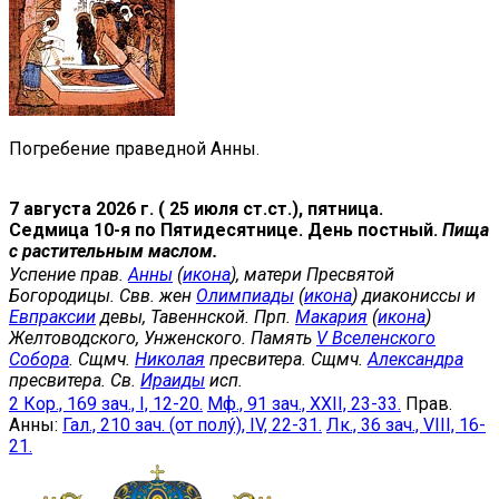
Погребение праведной Анны.
7 августа 2026 г. ( 25 июля ст.ст.), пятница.
Седмица 10-я по Пятидесятнице. День постный.
Пища
с растительным маслом.
Успение прав.
Анны
(
икона
), матери Пресвятой
Богородицы. Свв. жен
Олимпиады
(
икона
) диакониссы и
Евпраксии
девы, Тавеннской. Прп.
Макария
(
икона
)
Желтоводского, Унженского. Память
V Вселенского
Собора
. Сщмч.
Николая
пресвитера. Сщмч.
Александра
пресвитера. Св.
Ираиды
исп.
2 Кор., 169 зач., I, 12-20.
Мф., 91 зач., XXII, 23-33.
Прав.
Анны:
Гал., 210 зач. (от полу́), IV, 22-31.
Лк., 36 зач., VIII, 16-
21.