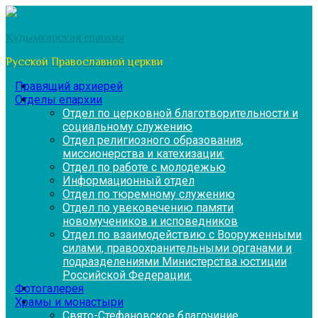
Перейти
к
Кудымкарская епархия
содержимому
Русской Православной церкви
Правящий архиерей
Отделы епархии
Отдел по церковной благотворительности и
социальному служению
Отдел религиозного образования,
миссионерства и катехизации:
Отдел по работе с молодежью
Информационный отдел
Отдел по тюремному служению
Отдел по увековечению памяти
новомучеников и исповедников
Отдел по взаимодействию с Вооруженными
силами, правоохранительными органами и
подразделениями Министерства юстиции
Российской Федерации:
Фотогалерея
Храмы и монастыри
Свято-Стефановское благочиние