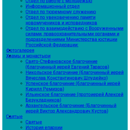
Отдел по работе с молодежью
Информационный отдел
Отдел по тюремному служению
Отдел по увековечению памяти
новомучеников и исповедников
Отдел по взаимодействию с Вооруженными
силами, правоохранительными органами и
подразделениями Министерства юстиции
Российской Федерации:
Фотогалерея
Храмы и монастыри
Свято-Стефановское благочиние
(благочинный иерей Евгений Тарасов)
Никольское благочиние (благочинный иерей
Вячеслав Константинович Шпудейко)
Успенское благочиние (благочинный иерей
Кирилл Ремизов)
Ильинское благочиние (протоиерей Алексей
Безукладников)
Архангельское благочиние (Благочинный
иерей Виктор Александрович Кустов)
Святые
Святые
История епархии