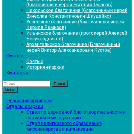
(благочинный иерей Евгений Тарасов)
Никольское благочиние (благочинный иерей
Вячеслав Константинович Шпудейко)
Успенское благочиние (благочинный иерей
Кирилл Ремизов)
Ильинское благочиние (протоиерей Алексей
Безукладников)
Архангельское благочиние (Благочинный
иерей Виктор Александрович Кустов)
Святые
Святые
История епархии
Контакты
Найти:
Меню
Правящий архиерей
Отделы епархии
Отдел по церковной благотворительности и
социальному служению
Отдел религиозного образования,
миссионерства и катехизации: