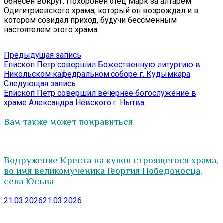
обнесен вокруг. Похоронен отец Марк за алтарем
Одигитриевского храма, который он возрождал и в
котором созидал приход, будучи бессменным
настоятелем этого храма.
Навигация
Предыдущая
Предыдущая запись
запись:
Епископ Петр совершил Божественную литургию в
по
Никольском кафедральном соборе г. Кудымкара
записям
Следующая
Следующая запись
запись:
Епископ Петр совершил вечернее богослужение в
храме Александра Невского г. Нытва
Вам также может понравиться
Водружение Креста на купол строящегося храма,
во имя великомученика Георгия Победоносца,
села Юсьва
21.03.2026
21.03.2026