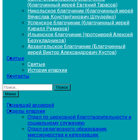
(благочинный иерей Евгений Тарасов)
Никольское благочиние (благочинный иерей
Вячеслав Константинович Шпудейко)
Успенское благочиние (благочинный иерей
Кирилл Ремизов)
Ильинское благочиние (протоиерей Алексей
Безукладников)
Архангельское благочиние (Благочинный
иерей Виктор Александрович Кустов)
Святые
Святые
История епархии
Контакты
Найти:
Меню
Правящий архиерей
Отделы епархии
Отдел по церковной благотворительности и
социальному служению
Отдел религиозного образования,
миссионерства и катехизации: