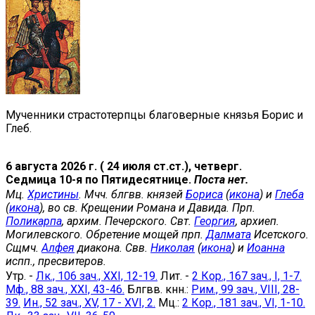
Мученники страстотерпцы благоверные князья Борис и
Глеб.
6 августа 2026 г. ( 24 июля ст.ст.), четверг.
Седмица 10-я по Пятидесятнице.
Поста нет.
Мц.
Христины
. Мчч. блгвв. князей
Бориса
(
икона
) и
Глеба
(
икона
), во св. Крещении Романа и Давида. Прп.
Поликарпа
, архим. Печерского. Свт.
Георгия
, архиеп.
Могилевского. Обретение мощей прп.
Далмата
Исетского.
Сщмч.
Алфея
диакона. Свв.
Николая
(
икона
) и
Иоанна
испп., пресвитеров.
Утр. -
Лк., 106 зач., XXI, 12-19.
Лит. -
2 Кор., 167 зач., I, 1-7.
Мф., 88 зач., XXI, 43-46.
Блгвв. кнн.:
Рим., 99 зач., VIII, 28-
39.
Ин., 52 зач., XV, 17 - XVI, 2.
Мц.:
2 Кор., 181 зач., VI, 1-10.