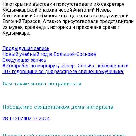
На открытии выставки присутствовали и.о секретаря
Кудымкарской епархии иерей Анатолий Исаев,
благочинный Стефановского церковного округа иерей
Евгений Тарасов. А также присутствовали представители
из музея, краеведы, историки и прихожане храма г.
Кудымкара.
Навигация
Предыдущая
Предыдущая запись
запись:
Новый учебный год в Большой-Соснове
по
Следующая
Следующая запись
записям
запись:
Автопробег по маршруту «Очер- Сепыч» посвященный
107 годовщине со дня расстрела священномученика.
Вам также может понравиться
Посещение священником дома-интерната
28.11.2024
02.12.2024
Пасхальный праздник среди воскресных школ