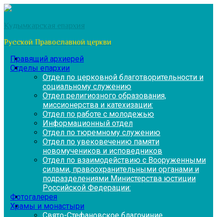
Перейти
к
Кудымкарская епархия
содержимому
Русской Православной церкви
Правящий архиерей
Отделы епархии
Отдел по церковной благотворительности и
социальному служению
Отдел религиозного образования,
миссионерства и катехизации:
Отдел по работе с молодежью
Информационный отдел
Отдел по тюремному служению
Отдел по увековечению памяти
новомучеников и исповедников
Отдел по взаимодействию с Вооруженными
силами, правоохранительными органами и
подразделениями Министерства юстиции
Российской Федерации:
Фотогалерея
Храмы и монастыри
Свято-Стефановское благочиние