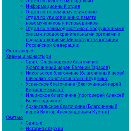
Отдел по работе с молодежью
Информационный отдел
Отдел по тюремному служению
Отдел по увековечению памяти
новомучеников и исповедников
Отдел по взаимодействию с Вооруженными
силами, правоохранительными органами и
подразделениями Министерства юстиции
Российской Федерации:
Фотогалерея
Храмы и монастыри
Свято-Стефановское благочиние
(благочинный иерей Евгений Тарасов)
Никольское благочиние (благочинный иерей
Вячеслав Константинович Шпудейко)
Успенское благочиние (благочинный иерей
Кирилл Ремизов)
Ильинское благочиние (протоиерей Алексей
Безукладников)
Архангельское благочиние (Благочинный
иерей Виктор Александрович Кустов)
Святые
Святые
История епархии