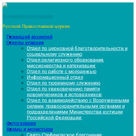
Перейти
к
Кудымкарская епархия
содержимому
Русской Православной церкви
Правящий архиерей
Отделы епархии
Отдел по церковной благотворительности и
социальному служению
Отдел религиозного образования,
миссионерства и катехизации:
Отдел по работе с молодежью
Информационный отдел
Отдел по тюремному служению
Отдел по увековечению памяти
новомучеников и исповедников
Отдел по взаимодействию с Вооруженными
силами, правоохранительными органами и
подразделениями Министерства юстиции
Российской Федерации:
Фотогалерея
Храмы и монастыри
Свято-Стефановское благочиние