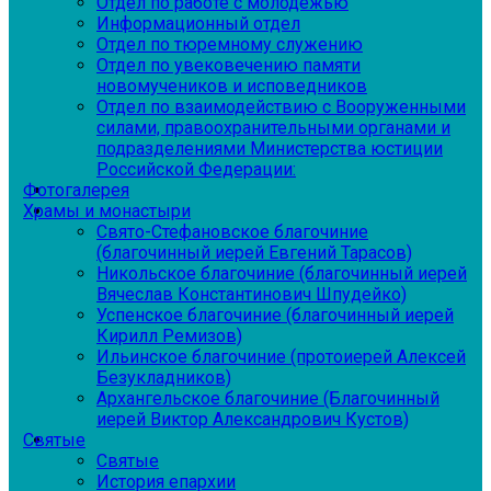
Отдел по работе с молодежью
Информационный отдел
Отдел по тюремному служению
Отдел по увековечению памяти
новомучеников и исповедников
Отдел по взаимодействию с Вооруженными
силами, правоохранительными органами и
подразделениями Министерства юстиции
Российской Федерации:
Фотогалерея
Храмы и монастыри
Свято-Стефановское благочиние
(благочинный иерей Евгений Тарасов)
Никольское благочиние (благочинный иерей
Вячеслав Константинович Шпудейко)
Успенское благочиние (благочинный иерей
Кирилл Ремизов)
Ильинское благочиние (протоиерей Алексей
Безукладников)
Архангельское благочиние (Благочинный
иерей Виктор Александрович Кустов)
Святые
Святые
История епархии