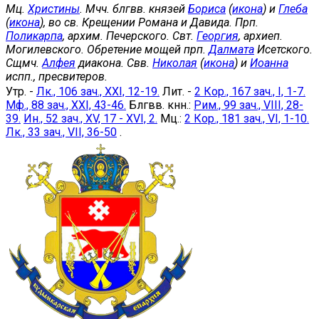
Мц.
Христины
. Мчч. блгвв. князей
Бориса
(
икона
) и
Глеба
(
икона
), во св. Крещении Романа и Давида. Прп.
Поликарпа
, архим. Печерского. Свт.
Георгия
, архиеп.
Могилевского. Обретение мощей прп.
Далмата
Исетского.
Сщмч.
Алфея
диакона. Свв.
Николая
(
икона
) и
Иоанна
испп., пресвитеров.
Утр. -
Лк., 106 зач., XXI, 12-19.
Лит. -
2 Кор., 167 зач., I, 1-7.
Мф., 88 зач., XXI, 43-46.
Блгвв. кнн.:
Рим., 99 зач., VIII, 28-
39.
Ин., 52 зач., XV, 17 - XVI, 2.
Мц.:
2 Кор., 181 зач., VI, 1-10.
Лк., 33 зач., VII, 36-50
.