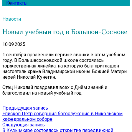
Контакты
Новости
Новый учебный год в Большой-Соснове
10.09.2025
1 сентября прозвенели первые звонки в этом учебном
году. В Большесосновской школе состоялась
торжественная линейка, на которую был приглашен
настоятель храма Владимирской иконы Божией Матери
иерей Николай Кунегин.
Отец Николай поздравил всех с Днём знаний и
благословил на новый учебный год.
Навигация
Предыдущая
Предыдущая запись
запись:
Епископ Петр совершил богослужение в Никольском
по
кафедральном соборе
записям
Следующая
Следующая запись
запись:
В Кудымкаре состоялось открытие передвижной