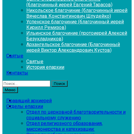
(благочинный иерей Евгений Тарасов)
Никольское благочиние (благочинный иерей
Вячеслав Константинович Шпудейко)
Успенское благочиние (благочинный иерей
Кирилл Ремизов)
Ильинское благочиние (протоиерей Алексей
Безукладников)
Архангельское благочиние (Благочинный
иерей Виктор Александрович Кустов)
Святые
Святые
История епархии
Контакты
Найти:
Меню
Правящий архиерей
Отделы епархии
Отдел по церковной благотворительности и
социальному служению
Отдел религиозного образования,
миссионерства и катехизации: