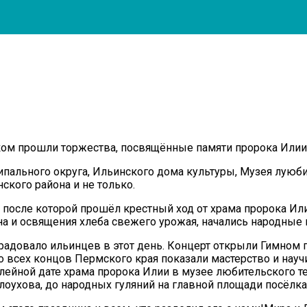
ком прошли торжества, посвящённые памяти пророка Илии 
ального округа, Ильинского дома культуры, Музея луюбит
ского района и не только.
 после которой прошёл крестный ход от храма пророка И
на и освящения хлеба свежего урожая, начались народные 
радовало ильинцев в этот день. Концерт открыли Гимном п
всех концов Пермского края показали мастерство и науч
ейной дате храма пророка Илии в музее любительского те
лоухова, до народных гуляний на главной площади посёлка.