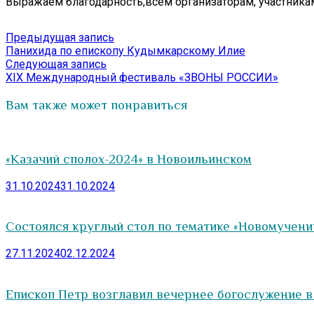
Выражаем благодарность,всем организаторам, участникам 
Навигация
Предыдущая
Предыдущая запись
запись:
Панихида по епископу Кудымкарскому Илие
по
Следующая
Следующая запись
записям
запись:
XIX Международный фестиваль «ЗВОНЫ РОССИИ»
Вам также может понравиться
«Казачий сполох-2024» в Новоильинском
31.10.2024
31.10.2024
Состоялся круглый стол по тематике «Новомучени
27.11.2024
02.12.2024
Епископ Петр возглавил вечернее богослужение 