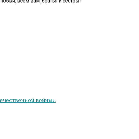
Любви, всем вам, братья и сестры!
течественной войны».