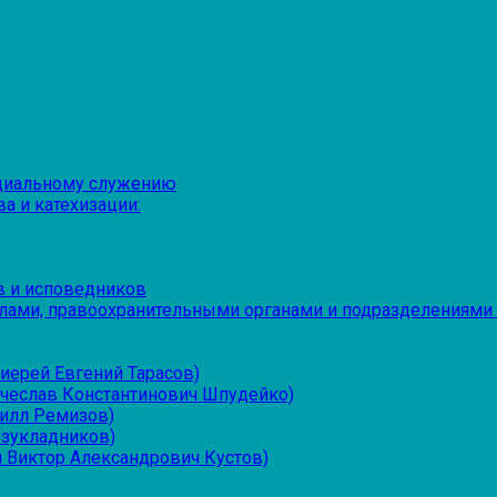
оциальному служению
а и катехизации:
в и исповедников
лами, правоохранительными органами и подразделениями
иерей Евгений Тарасов)
ячеслав Константинович Шпудейко)
рилл Ремизов)
езукладников)
 Виктор Александрович Кустов)