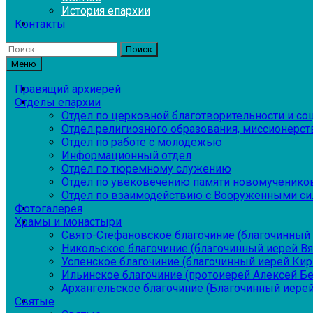
История епархии
Контакты
Найти:
Меню
Правящий архиерей
Отделы епархии
Отдел по церковной благотворительности и с
Отдел религиозного образования, миссионерств
Отдел по работе с молодежью
Информационный отдел
Отдел по тюремному служению
Отдел по увековечению памяти новомученико
Отдел по взаимодействию с Вооруженными си
Фотогалерея
Храмы и монастыри
Свято-Стефановское благочиние (благочинный 
Никольское благочиние (благочинный иерей В
Успенское благочиние (благочинный иерей Ки
Ильинское благочиние (протоиерей Алексей Б
Архангельское благочиние (Благочинный иерей
Святые