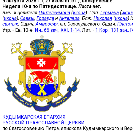
9 августа 2026 г. ( 27 июля ст.ст.), воскресенье.
Неделя 10-я по Пятидесятнице.
Поста нет.
Вмч. и целителя
Пантелеимона
(
икона
). Прп.
Германа
(
икон
(
икона
),
Саввы
,
Горазда
и
Ангеляра
. Блж.
Николая
(
икона
) 
святых
. Сщмч.
Амвросия
, еп. Сарапульского. Сщмч.
Платон
Утр. - Ев. 10-е,
Ин., 66 зач., XXI, 1-14.
Лит. -
1 Кор., 131 зач., I
КУДЫМКАРСКАЯ ЕПАРХИЯ
РУССКОЙ ПРАВОСЛАВНОЙ ЦЕРКВИ
по благословению Петра, епископа Кудымкарского и Ве