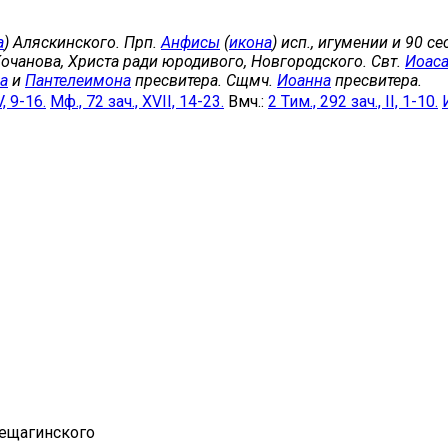
а
) Аляскинского. Прп.
Анфисы
(
икона
) исп., игумении и 90 с
Кочанова, Христа ради юродивого, Новгородского. Свт.
Иоас
а
и
Пантелеимона
пресвитера. Сщмч.
Иоанна
пресвитера.
V, 9-16.
Мф., 72 зач., XVII, 14-23.
Вмч.:
2 Тим., 292 зач., II, 1-10.
рещагинского