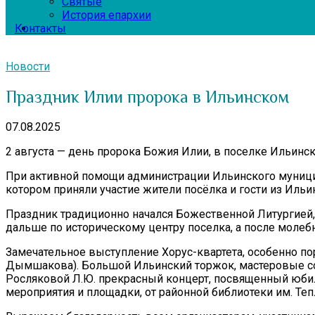
Святые
История епархии
Контакты
Новости
Праздник Илии пророка в Ильинском
07.08.2025
2 августа — день пророка Божия Илии, в поселке Ильинс
При активной помощи администрации Ильинского муницип
котором приняли участие жители посёлка и гости из Ильин
Праздник традиционно начался Божественной Литургией,
дальше по историческому центру поселка, а после молеб
Замечательное выступление Хорус-квартета, особенно по
Дымшакова). Большой Ильинский торжок, мастеровые со 
Росляковой Л.Ю. прекрасный концерт, посвященный юбил
мероприятия и площадки, от районной библиотеки им. Теп