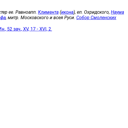
естер ее. Равноапп.
Климента
(
икона
), еп. Охридского,
Наума
афа
, митр. Московского и всея Руси.
Собор Смоленских
Ин., 52 зач., XV, 17 - XVI, 2.