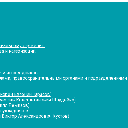
оциальному служению
а и катехизации:
в и исповедников
лами, правоохранительными органами и подразделениями
иерей Евгений Тарасов)
ячеслав Константинович Шпудейко)
рилл Ремизов)
езукладников)
 Виктор Александрович Кустов)