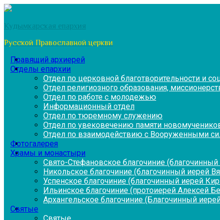
Перейти
к
Кудымкарская епархия
содержимому
Русской Православной церкви
Правящий архиерей
Отделы епархии
Отдел по церковной благотворительности и с
Отдел религиозного образования, миссионерств
Отдел по работе с молодежью
Информационный отдел
Отдел по тюремному служению
Отдел по увековечению памяти новомученико
Отдел по взаимодействию с Вооруженными си
Фотогалерея
Храмы и монастыри
Свято-Стефановское благочиние (благочинный 
Никольское благочиние (благочинный иерей В
Успенское благочиние (благочинный иерей Ки
Ильинское благочиние (протоиерей Алексей Б
Архангельское благочиние (Благочинный иерей
Святые
Святые