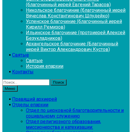
(благочинный иерей Евгений Тарасов)
Никольское благочиние (благочинный иерей
Вячеслав Константинович Шпудейко)
Успенское благочиние (благочинный иерей
Кирилл Ремизов)
Ильинское благочиние (протоиерей Алексей
Безукладников)
Архангельское благочиние (Благочинный
иерей Виктор Александрович Кустов)
Святые
Святые
История епархии
Контакты
Найти:
Меню
Правящий архиерей
Отделы епархии
Отдел по церковной благотворительности и
социальному служению
Отдел религиозного образования,
миссионерства и катехизации: