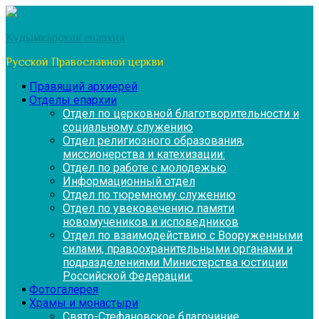
Перейти
к
Кудымкарская епархия
содержимому
Русской Православной церкви
Правящий архиерей
Отделы епархии
Отдел по церковной благотворительности и
социальному служению
Отдел религиозного образования,
миссионерства и катехизации:
Отдел по работе с молодежью
Информационный отдел
Отдел по тюремному служению
Отдел по увековечению памяти
новомучеников и исповедников
Отдел по взаимодействию с Вооруженными
силами, правоохранительными органами и
подразделениями Министерства юстиции
Российской Федерации:
Фотогалерея
Храмы и монастыри
Свято-Стефановское благочиние