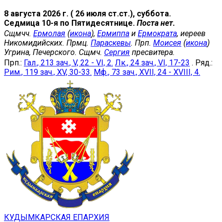
8 августа 2026 г. ( 26 июля ст.ст.), суббота.
Седмица 10-я по Пятидесятнице.
Поста нет.
Сщмчч.
Ермолая
(
икона
),
Ермиппа
и
Ермократа
, иереев
Никомидийских. Прмц.
Параскевы
. Прп.
Моисея
(
икона
)
Угрина, Печерского. Сщмч.
Сергия
пресвитера.
Прп.:
Гал., 213 зач., V, 22 - VI, 2.
Лк., 24 зач., VI, 17-23
. Ряд.:
Рим., 119 зач., XV, 30-33.
Мф., 73 зач., XVII, 24 - XVIII, 4.
КУДЫМКАРСКАЯ ЕПАРХИЯ