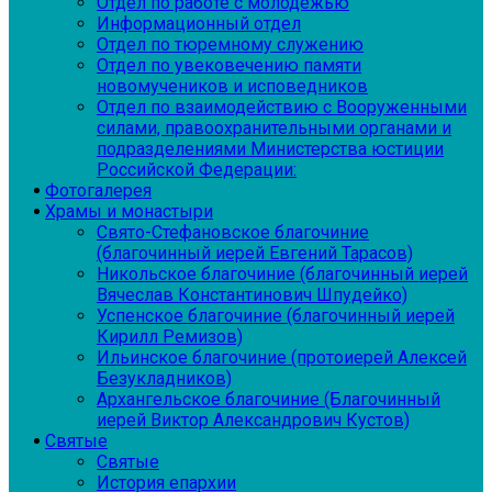
Отдел по работе с молодежью
Информационный отдел
Отдел по тюремному служению
Отдел по увековечению памяти
новомучеников и исповедников
Отдел по взаимодействию с Вооруженными
силами, правоохранительными органами и
подразделениями Министерства юстиции
Российской Федерации:
Фотогалерея
Храмы и монастыри
Свято-Стефановское благочиние
(благочинный иерей Евгений Тарасов)
Никольское благочиние (благочинный иерей
Вячеслав Константинович Шпудейко)
Успенское благочиние (благочинный иерей
Кирилл Ремизов)
Ильинское благочиние (протоиерей Алексей
Безукладников)
Архангельское благочиние (Благочинный
иерей Виктор Александрович Кустов)
Святые
Святые
История епархии