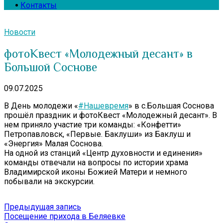
Контакты
Новости
фотоКвест «Молодежный десант» в
Большой Соснове
09.07.2025
В День молодежи «
#Нашевремя
» в с.Большая Соснова
прошёл праздник и фотоКвест «Молодежный десант». В
нем приняло участие три команды: «Конфетти»
Петропавловск, «Первые. Баклуши» из Баклуш и
«Энергия» Малая Соснова.
На одной из станций «Центр духовности и единения»
команды отвечали на вопросы по истории храма
Владимирской иконы Божией Матери и немного
побывали на экскурсии.
Навигация
Предыдущая
Предыдущая запись
запись:
Посещение прихода в Беляевке
по