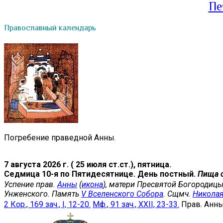
Пе
Православный календарь
Погребение праведной Анны.
7 августа 2026 г. ( 25 июля ст.ст.), пятница.
Седмица 10-я по Пятидесятнице. День постный.
Пища 
Успение прав.
Анны
(
икона
), матери Пресвятой Богородицы
Унженского. Память
V Вселенского Собора
. Сщмч.
Никола
2 Кор., 169 зач., I, 12-20.
Мф., 91 зач., XXII, 23-33.
Прав. Анн