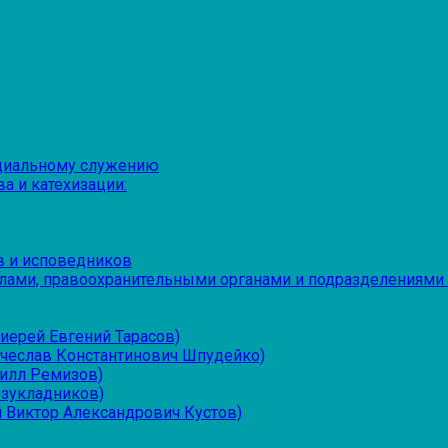
оциальному служению
а и катехизации:
в и исповедников
лами, правоохранительными органами и подразделениями
иерей Евгений Тарасов)
ячеслав Константинович Шпудейко)
рилл Ремизов)
езукладников)
 Виктор Александрович Кустов)