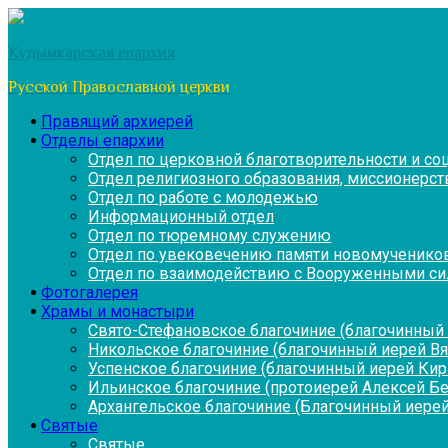
Перейти
к
Кудымкарская епархия
содержимому
Русской Православной церкви
Правящий архиерей
Отделы епархии
Отдел по церковной благотворительности и с
Отдел религиозного образования, миссионерств
Отдел по работе с молодежью
Информационный отдел
Отдел по тюремному служению
Отдел по увековечению памяти новомученико
Отдел по взаимодействию с Вооруженными си
Фотогалерея
Храмы и монастыри
Свято-Стефановское благочиние (благочинный 
Никольское благочиние (благочинный иерей В
Успенское благочиние (благочинный иерей Ки
Ильинское благочиние (протоиерей Алексей Б
Архангельское благочиние (Благочинный иерей
Святые
Святые