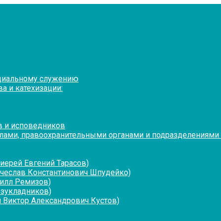
оциальному служению
а и катехизации:
в и исповедников
лами, правоохранительными органами и подразделениями
иерей Евгений Тарасов)
ячеслав Константинович Шпудейко)
рилл Ремизов)
езукладников)
 Виктор Александрович Кустов)