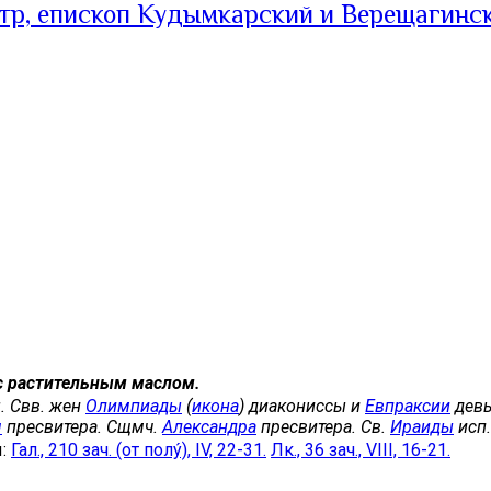
тр, епископ Кудымкарский и Верещагинс
с растительным маслом.
. Свв. жен
Олимпиады
(
икона
) диакониссы и
Евпраксии
девы
я
пресвитера. Сщмч.
Александра
пресвитера. Св.
Ираиды
исп.
ы:
Гал., 210 зач. (от полу́), IV, 22-31.
Лк., 36 зач., VIII, 16-21.