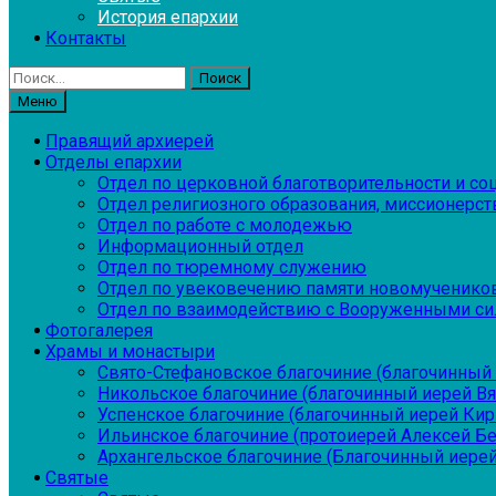
История епархии
Контакты
Найти:
Меню
Правящий архиерей
Отделы епархии
Отдел по церковной благотворительности и с
Отдел религиозного образования, миссионерств
Отдел по работе с молодежью
Информационный отдел
Отдел по тюремному служению
Отдел по увековечению памяти новомученико
Отдел по взаимодействию с Вооруженными си
Фотогалерея
Храмы и монастыри
Свято-Стефановское благочиние (благочинный 
Никольское благочиние (благочинный иерей В
Успенское благочиние (благочинный иерей Ки
Ильинское благочиние (протоиерей Алексей Б
Архангельское благочиние (Благочинный иерей
Святые