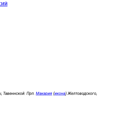
кий
, Тавеннской. Прп.
Макария
(
икона
) Желтоводского,