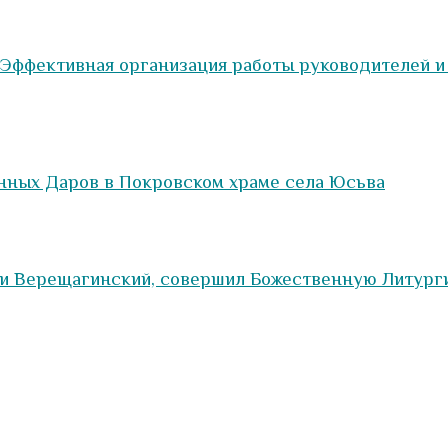
Эффективная организация работы руководителей 
нных Даров в Покровском храме села Юсьва
 Верещагинский, совершил Божественную Литургию