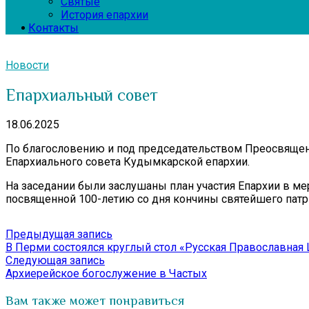
Святые
История епархии
Контакты
Новости
Епархиальный совет
18.06.2025
По благословению и под председательством Преосвященн
Епархиального совета Кудымкарской епархии.
На заседании были заслушаны план участия Епархии в ме
посвященной 100-летию со дня кончины святейшего патри
Навигация
Предыдущая
Предыдущая запись
запись:
В Перми состоялся круглый стол «Русская Православная
по
Следующая
Следующая запись
записям
запись:
Архиерейское богослужение в Частых
Вам также может понравиться