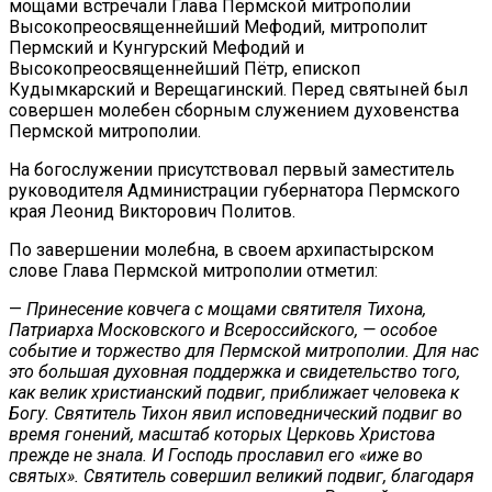
мощами встречали Глава Пермской митрополии
Высокопреосвященнейший Мефодий, митрополит
Пермский и Кунгурский Мефодий и
Высокопреосвященнейший Пётр, епископ
Кудымкарский и Верещагинский. Перед святыней был
совершен молебен сборным служением духовенства
Пермской митрополии.
На богослужении присутствовал первый заместитель
руководителя Администрации губернатора Пермского
края Леонид Викторович Политов.
По завершении молебна, в своем архипастырском
слове Глава Пермской митрополии отметил:
—
Принесение ковчега с мощами святителя Тихона,
Патриарха Московского и Всероссийского, — особое
событие и торжество для Пермской митрополии. Для нас
это большая духовная поддержка и свидетельство того,
как велик христианский подвиг, приближает человека к
Богу. Святитель Тихон явил исповеднический подвиг во
время гонений, масштаб которых Церковь Христова
прежде не знала. И Господь прославил его «иже во
святых». Святитель совершил великий подвиг, благодаря