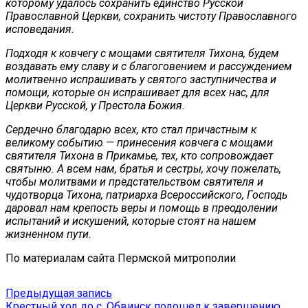
которому удалось сохранить единство Русской
Православной Церкви, сохранить чистоту Православного
исповедания.
Подходя к ковчегу с мощами святителя Тихона, будем
воздавать ему славу и с благоговением и рассуждением
молитвенно испрашивать у святого заступничества и
помощи, которые он испрашивает для всех нас, для
Церкви Русской, у Престола Божия.
Сердечно благодарю всех, кто стал причастным к
великому событию — принесения ковчега с мощами
святителя Тихона в Прикамье, тех, кто сопровождает
святыню. А всем нам, братья и сестры, хочу пожелать,
чтобы молитвами и предстательством святителя и
чудотворца Тихона, патриарха Всероссийского, Господь
даровал нам крепость веры и помощь в преодолении
испытаний и искушений, которые стоят на нашем
жизненном пути
.
По материалам сайта Пермской митрополии
Навигация
Предыдущая
Предыдущая запись
запись:
Крестный ход до с. Обвинск подошел к завершению