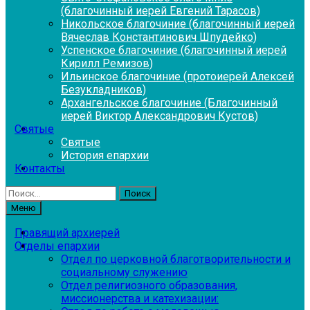
(благочинный иерей Евгений Тарасов)
Никольское благочиние (благочинный иерей
Вячеслав Константинович Шпудейко)
Успенское благочиние (благочинный иерей
Кирилл Ремизов)
Ильинское благочиние (протоиерей Алексей
Безукладников)
Архангельское благочиние (Благочинный
иерей Виктор Александрович Кустов)
Святые
Святые
История епархии
Контакты
Найти:
Меню
Правящий архиерей
Отделы епархии
Отдел по церковной благотворительности и
социальному служению
Отдел религиозного образования,
миссионерства и катехизации: