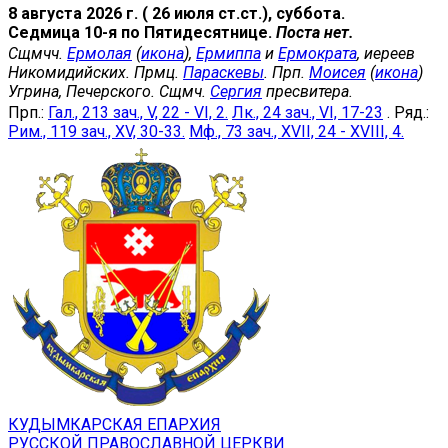
8 августа 2026 г. ( 26 июля ст.ст.), суббота.
Седмица 10-я по Пятидесятнице.
Поста нет.
Сщмчч.
Ермолая
(
икона
),
Ермиппа
и
Ермократа
, иереев
Никомидийских. Прмц.
Параскевы
. Прп.
Моисея
(
икона
)
Угрина, Печерского. Сщмч.
Сергия
пресвитера.
Прп.:
Гал., 213 зач., V, 22 - VI, 2.
Лк., 24 зач., VI, 17-23
. Ряд.:
Рим., 119 зач., XV, 30-33.
Мф., 73 зач., XVII, 24 - XVIII, 4.
КУДЫМКАРСКАЯ ЕПАРХИЯ
РУССКОЙ ПРАВОСЛАВНОЙ ЦЕРКВИ