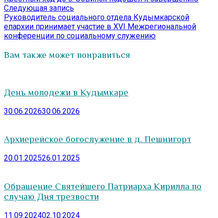
по
Следующая
Следующая запись
записям
запись:
Руководитель социального отдела Кудымкарской
епархии принимает участие в XVI Межрегиональной
конференции по социальному служению
Вам также может понравиться
День молодежи в Кудымкаре
30.06.2026
30.06.2026
Архиерейское богослужение в д. Пешнигорт
20.01.2025
26.01.2025
Обращение Святейшего Патриарха Кирилла по
случаю Дня трезвости
11.09.2024
02.10.2024