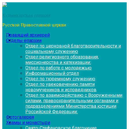
Перейти
к
Кудымкарская епархия
содержимому
Русской Православной церкви
Правящий архиерей
Отделы епархии
Отдел по церковной благотворительности и
социальному служению
Отдел религиозного образования,
миссионерства и катехизации:
Отдел по работе с молодежью
Информационный отдел
Отдел по тюремному служению
Отдел по увековечению памяти
новомучеников и исповедников
Отдел по взаимодействию с Вооруженными
силами, правоохранительными органами и
подразделениями Министерства юстиции
Российской Федерации:
Фотогалерея
Храмы и монастыри
Свято-Стефановское благочиние