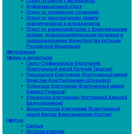
Отдел по работе с молодежью
Информационный отдел
Отдел по тюремному служению
Отдел по увековечению памяти
новомучеников и исповедников
Отдел по взаимодействию с Вооруженными
силами, правоохранительными органами и
подразделениями Министерства юстиции
Российской Федерации:
Фотогалерея
Храмы и монастыри
Свято-Стефановское благочиние
(благочинный иерей Евгений Тарасов)
Никольское благочиние (благочинный иерей
Вячеслав Константинович Шпудейко)
Успенское благочиние (благочинный иерей
Кирилл Ремизов)
Ильинское благочиние (протоиерей Алексей
Безукладников)
Архангельское благочиние (Благочинный
иерей Виктор Александрович Кустов)
Святые
Святые
История епархии