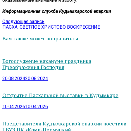
оказываемые внимание и заботу.
Информационная служба Кудымкарской епархии
Навигация
Следующая
Следующая запись
запись:
ПАСХА. СВЕТЛОЕ ХРИСТОВО ВОСКРЕСЕНИЕ
по
записям
Вам также может понравиться
Богослужение накануне праздника
Преображения Господня
20.08.2024
20.08.2024
Открытие Пасхальной выставки в Кудымкаре
10.04.2026
10.04.2026
Представители Кудымкарской епархии посетили
ГБУЗ ПК «Коми-Пермяцкий