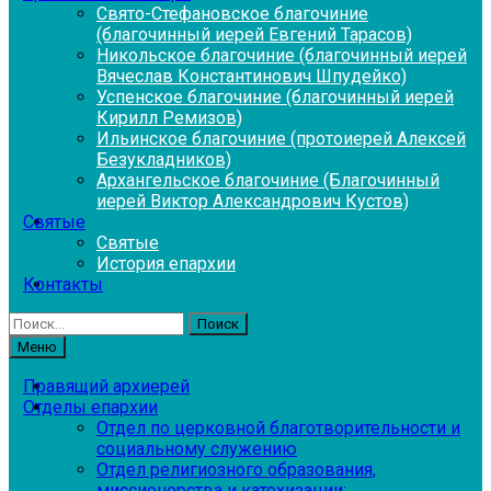
Свято-Стефановское благочиние
(благочинный иерей Евгений Тарасов)
Никольское благочиние (благочинный иерей
Вячеслав Константинович Шпудейко)
Успенское благочиние (благочинный иерей
Кирилл Ремизов)
Ильинское благочиние (протоиерей Алексей
Безукладников)
Архангельское благочиние (Благочинный
иерей Виктор Александрович Кустов)
Святые
Святые
История епархии
Контакты
Найти:
Меню
Правящий архиерей
Отделы епархии
Отдел по церковной благотворительности и
социальному служению
Отдел религиозного образования,
миссионерства и катехизации: