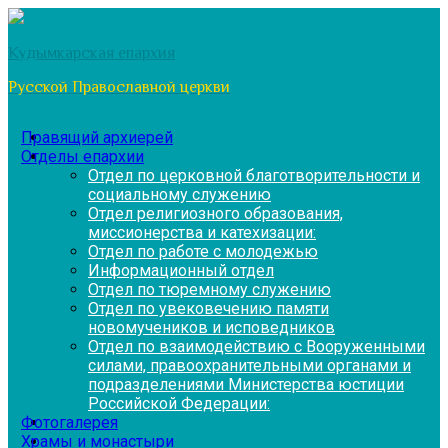
Перейти
к
Кудымкарская епархия
содержимому
Русской Православной церкви
Правящий архиерей
Отделы епархии
Отдел по церковной благотворительности и
социальному служению
Отдел религиозного образования,
миссионерства и катехизации:
Отдел по работе с молодежью
Информационный отдел
Отдел по тюремному служению
Отдел по увековечению памяти
новомучеников и исповедников
Отдел по взаимодействию с Вооруженными
силами, правоохранительными органами и
подразделениями Министерства юстиции
Российской Федерации:
Фотогалерея
Храмы и монастыри