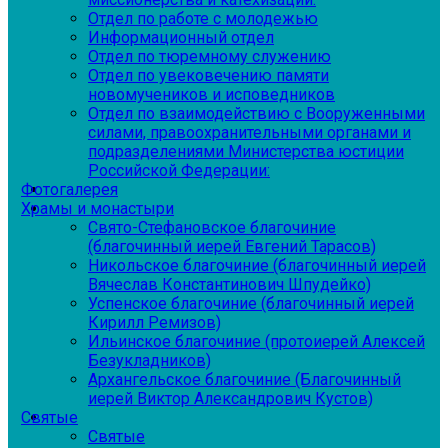
Отдел по работе с молодежью
Информационный отдел
Отдел по тюремному служению
Отдел по увековечению памяти
новомучеников и исповедников
Отдел по взаимодействию с Вооруженными
силами, правоохранительными органами и
подразделениями Министерства юстиции
Российской Федерации:
Фотогалерея
Храмы и монастыри
Свято-Стефановское благочиние
(благочинный иерей Евгений Тарасов)
Никольское благочиние (благочинный иерей
Вячеслав Константинович Шпудейко)
Успенское благочиние (благочинный иерей
Кирилл Ремизов)
Ильинское благочиние (протоиерей Алексей
Безукладников)
Архангельское благочиние (Благочинный
иерей Виктор Александрович Кустов)
Святые
Святые