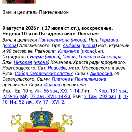
Вмч. и целитель Пантелеимон.
9 августа 2026 г. ( 27 июля ст.ст.), воскресенье.
Неделя 10-я по Пятидесятнице.
Поста нет.
Вмч. и целителя
Пантелеимона
(
икона
). Прп.
Германа
(
икона
) Аляскинского. Прп.
Анфисы
(
икона
) исп., игумении
и 90 сестер ее. Равноапп.
Климента
(
икона
), еп.
Охридского,
Наума
(
икона
),
Саввы
,
Горазда
и
Ангеляра
.
Блж.
Николая
(
икона
) Кочанова, Христа ради юродивого,
Новгородского. Свт.
Иоасафа
, митр. Московского и всея
Руси.
Собор Смоленских святых
. Сщмч.
Амвросия
, еп.
Сарапульского. Сщмч.
Платона
и
Пантелеимона
пресвитера. Сщмч.
Иоанна
пресвитера.
Утр. - Ев. 10-е,
Ин., 66 зач., XXI, 1-14.
Лит. -
1 Кор., 131 зач.,
IV, 9-16.
Мф., 72 зач., XVII, 14-23.
Вмч.:
2 Тим., 292 зач., II, 1-
10.
Ин., 52 зач., XV, 17 - XVI, 2.