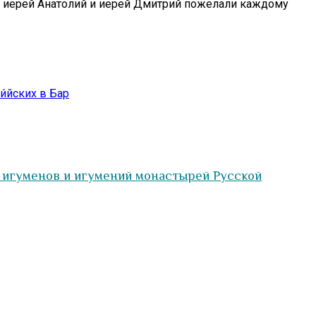
, иерей Анатолий и иерей Дмитрий пожелали каждому
́йских в Бар
 игуменов и игумений монастырей Русской