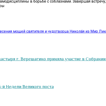
амодисциплины в борьбе с соблазнами. Завершая встречу
еры
сения мощей святителя и чудотворца Никола́я из Мир Лики
астыря г. Верещагино приняла участие в Собрании
-й Недели Великого поста