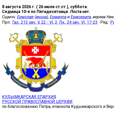
8 августа 2026 г. ( 26 июля ст.ст.), суббота.
Седмица 10-я по Пятидесятнице.
Поста нет.
Сщмчч.
Ермолая
(
икона
),
Ермиппа
и
Ермократа
, иереев Ни
Прп.:
Гал., 213 зач., V, 22 - VI, 2.
Лк., 24 зач., VI, 17-23
. Ряд.:
Ри
КУДЫМКАРСКАЯ ЕПАРХИЯ
РУССКОЙ ПРАВОСЛАВНОЙ ЦЕРКВИ
по благословению Петра, епископа Кудымкарского и Ве