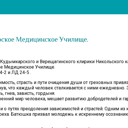
ское Медицинское Училище.
Кудымкарского и Верещагинского клирики Никольского ка
ое Медицинское Училище.
-2 и ЛД 24-5 .
ость, страсть и пути очищения души от греховных привяза
нув, что каждый человек сталкивается с ними ежедневно. 
, гнев, зависть, гордыня.
тренний мир человека, мешает развитию добродетелей и 
 о путях преодоления зависимостей и страстей. Одним из
реха. Батюшка призвал молодежь к искреннему осознанию