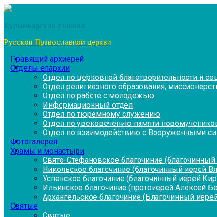
Перейти
к
Кудымкарская епархия
содержимому
Русской Православной церкви
Правящий архиерей
Отделы епархии
Отдел по церковной благотворительности и с
Отдел религиозного образования, миссионерств
Отдел по работе с молодежью
Информационный отдел
Отдел по тюремному служению
Отдел по увековечению памяти новомученико
Отдел по взаимодействию с Вооруженными си
Фотогалерея
Храмы и монастыри
Свято-Стефановское благочиние (благочинный 
Никольское благочиние (благочинный иерей В
Успенское благочиние (благочинный иерей Ки
Ильинское благочиние (протоиерей Алексей Б
Архангельское благочиние (Благочинный иерей
Святые
Святые