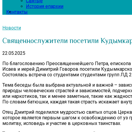
Святые
История епархии
Контакты
Новости
Священнослужители посетили Кудымкар
22.05.2025
По благословению Преосвященнейшего Петра, епископа 
Исаев и иерей Димитрий Говоров посетили Кудымкарск
Состоялась встреча со студентами студентами групп ЛД 24
Тема беседы была выбрана актуальной и важной – зависим
природы человеческих страстей и зависимостей, подчерк
или наркотиков, так и менее заметные, такие как жадность
По словам батюшки, каждая такая страсть искажает вну
Отец Дмитрий поделился мудростью святых отцов Церкви
которое является первым шагом к освобождению от уз г
молитву, исповедь и участие в церковных таинствах.