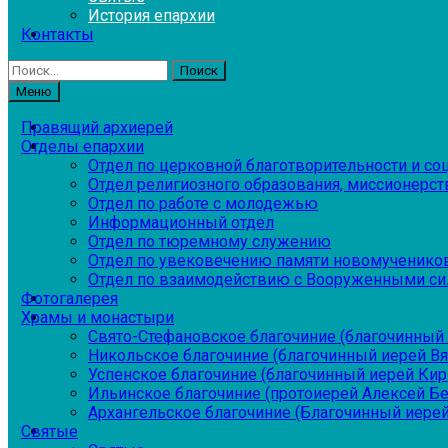
История епархии
Контакты
Найти:
Меню
Правящий архиерей
Отделы епархии
Отдел по церковной благотворительности и с
Отдел религиозного образования, миссионерств
Отдел по работе с молодежью
Информационный отдел
Отдел по тюремному служению
Отдел по увековечению памяти новомученико
Отдел по взаимодействию с Вооруженными си
Фотогалерея
Храмы и монастыри
Свято-Стефановское благочиние (благочинный 
Никольское благочиние (благочинный иерей В
Успенское благочиние (благочинный иерей Ки
Ильинское благочиние (протоиерей Алексей Б
Архангельское благочиние (Благочинный иерей
Святые