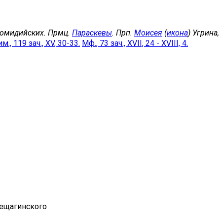
комидийских. Прмц.
Параскевы
. Прп.
Моисея
(
икона
) Угрина
м., 119 зач., XV, 30-33.
Мф., 73 зач., XVII, 24 - XVIII, 4.
рещагинского