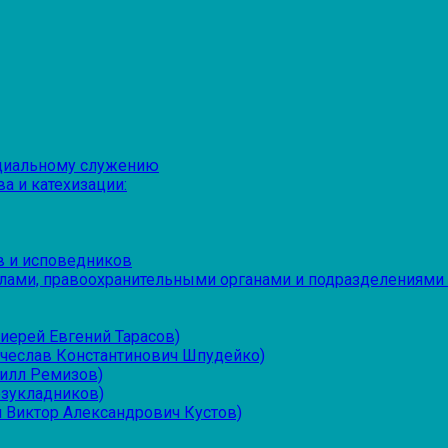
оциальному служению
а и катехизации:
в и исповедников
лами, правоохранительными органами и подразделениями
иерей Евгений Тарасов)
ячеслав Константинович Шпудейко)
рилл Ремизов)
езукладников)
 Виктор Александрович Кустов)