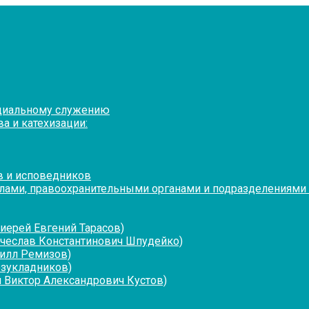
оциальному служению
а и катехизации:
в и исповедников
лами, правоохранительными органами и подразделениями
иерей Евгений Тарасов)
ячеслав Константинович Шпудейко)
рилл Ремизов)
езукладников)
 Виктор Александрович Кустов)