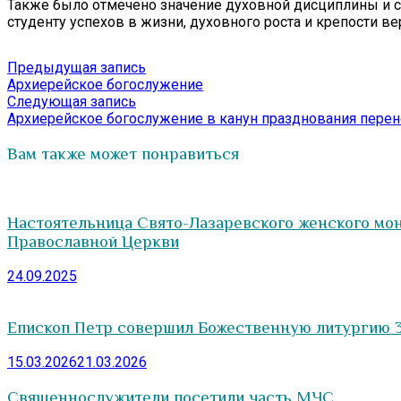
Также было отмечено значение духовной дисциплины и с
студенту успехов в жизни, духовного роста и крепости в
Навигация
Предыдущая
Предыдущая запись
запись:
Архиерейское богослужение
по
Следующая
Следующая запись
записям
запись:
Архиерейское богослужение в канун празднования перене
Вам также может понравиться
Настоятельница Свято-Лазаревского женского мон
Православной Церкви
24.09.2025
Епископ Петр совершил Божественную литургию 3
15.03.2026
21.03.2026
Священнослужители посетили часть МЧС