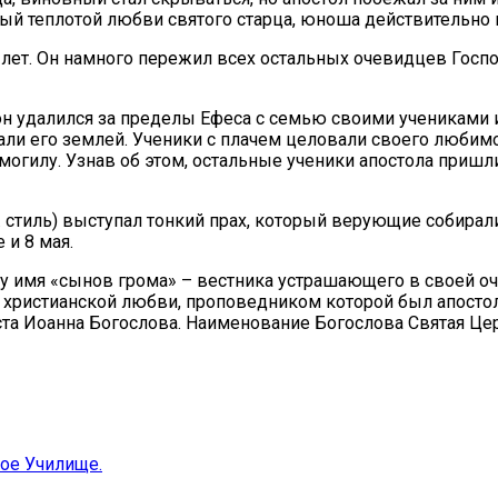
утый теплотой любви святого старца, юноша действительно
м лет. Он намного пережил всех остальных очевидцев Гос
 он удалился за пределы Ефеса с семью своими учениками 
пали его землей. Ученики с плачем целовали своего любимо
могилу. Узнав об этом, остальные ученики апостола пришли
. стиль) выступал тонкий прах, который верующие собирал
 и 8 мая.
у имя «сынов грома» – вестника устрашающего в своей оч
 христианской любви, проповедником которой был апосто
та Иоанна Богослова. Наименование Богослова Святая Цер
ое Училище.