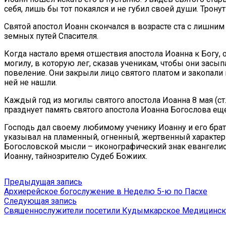
себя, лишь бы тот покаялся и не губил своей души. Трон
Святой апостол Иоанн скончался в возрасте ста с лишни
земных путей Спасителя.
Когда настало время отшествия апостола Иоанна к Богу,
могилу, в которую лег, сказав ученикам, чтобы они засы
повеление. Они закрыли лицо святого платом и закопали 
ней не нашли.
Каждый год из могилы святого апостола Иоанна 8 мая (ст
празднует память святого апостола Иоанна Богослова еще
Господь дал своему любимому ученику Иоанну и его брат
указывал на пламенный, огненный, жертвенный характер
Богословской мысли – иконографический знак евангелис
Иоанну, тайнозрителю Судеб Божиих.
Навигация
Предыдущая
Предыдущая запись
запись:
Архиерейское богослужение в Неделю 5-ю по Пасхе
по
Следующая
Следующая запись
записям
запись:
Священнослужители посетили Кудымкарское Медицинск