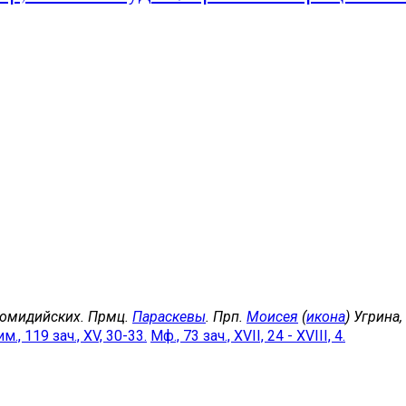
комидийских. Прмц.
Параскевы
. Прп.
Моисея
(
икона
) Угрина
м., 119 зач., XV, 30-33.
Мф., 73 зач., XVII, 24 - XVIII, 4.