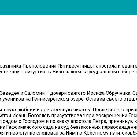
 праздника Преполовения Пятидесятницы, апостола и еванг
ственную литургию в Никольском кафедральном соборе г
 Зеведея и Саломии – дочери святого Иосифа Обручника.
учеников на Геннисаретском озере. Оставив своего отца, 
нную любовь и девственную чистоту. После своего призва
 Святой Иоанн Богослов присутствовал при воскрешении Г
 рядом с Господом и по знаку апостола Петра, приникнув к
ли из Гефсиманского сада на суд беззаконных первосвящен
я и неотступно следовал за Ним по Крестному пути, скорб