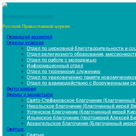
Перейти
к
Кудымкарская епархия
содержимому
Русской Православной церкви
Правящий архиерей
Отделы епархии
Отдел по церковной благотворительности и с
Отдел религиозного образования, миссионерств
Отдел по работе с молодежью
Информационный отдел
Отдел по тюремному служению
Отдел по увековечению памяти новомученико
Отдел по взаимодействию с Вооруженными си
Фотогалерея
Храмы и монастыри
Свято-Стефановское благочиние (благочинный 
Никольское благочиние (благочинный иерей В
Успенское благочиние (благочинный иерей Ки
Ильинское благочиние (протоиерей Алексей Б
Архангельское благочиние (Благочинный иерей
Святые
Святые