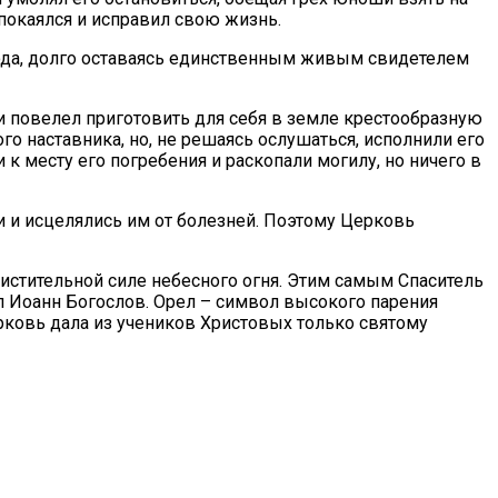
 покаялся и исправил свою жизнь.
пода, долго оставаясь единственным живым свидетелем
и повелел приготовить для себя в земле крестообразную
го наставника, но, не решаясь ослушаться, исполнили его
 к месту его погребения и раскопали могилу, но ничего в
и и исцелялись им от болезней. Поэтому Церковь
истительной силе небесного огня. Этим самым Спаситель
л Иоанн Богослов. Орел – символ высокого парения
ковь дала из учеников Христовых только святому