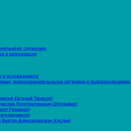
оциальному служению
а и катехизации:
в и исповедников
лами, правоохранительными органами и подразделениями
иерей Евгений Тарасов)
ячеслав Константинович Шпудейко)
рилл Ремизов)
езукладников)
 Виктор Александрович Кустов)