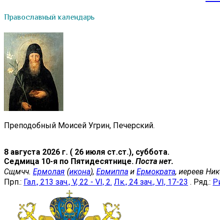
Православный календарь
Преподобный Моисей Угрин, Печерский.
8 августа 2026 г. ( 26 июля ст.ст.), суббота.
Седмица 10-я по Пятидесятнице.
Поста нет.
Сщмчч.
Ермолая
(
икона
),
Ермиппа
и
Ермократа
, иереев Ни
Прп.:
Гал., 213 зач., V, 22 - VI, 2.
Лк., 24 зач., VI, 17-23
. Ряд.:
Ри