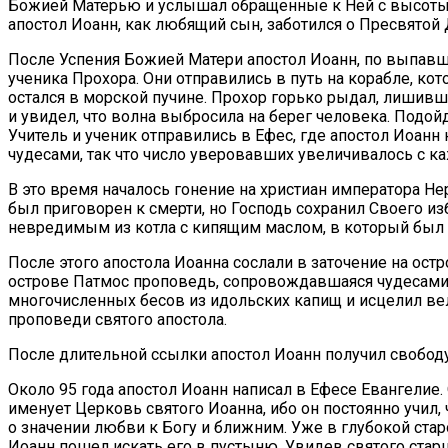
Божией Матерью и услышал обращенные к Ней с высоты Крес
апостол Иоанн, как любящий сын, заботился о Пресвятой 
После Успения Божией Матери апостол Иоанн, по выпавше
ученика Прохора. Они отправились в путь на корабле, к
остался в морской пучине. Прохор горько рыдал, лишивши
и увидел, что волна выбросила на берег человека. Подой
Учитель и ученик отправились в Ефес, где апостол Иоа
чудесами, так что число уверовавших увеличивалось с 
В это время началось гонение на христиан императора Нер
был приговорен к смерти, но Господь сохранил Своего 
невредимым из котла с кипящим маслом, в который был 
После этого апостола Иоанна сослали в заточение на ост
острове Патмос проповедь, сопровождавшаяся чудесами, 
многочисленных бесов из идольских капищ и исцелил 
проповеди святого апостола.
После длительной ссылки апостол Иоанн получил свободу 
Около 95 года апостол Иоанн написал в Ефесе Евангелие
именует Церковь святого Иоанна, ибо он постоянно учил,
о значении любви к Богу и ближним. Уже в глубокой ста
Иоанн пошел искать его в пустыню. Увидев святого старц