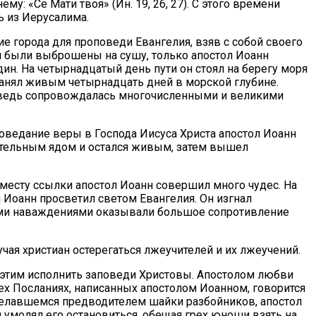
: «Се Мати твоя» (Ин. 19, 26, 27). С этого времени
ь из Иерусалима.
 города для проповеди Евангелия, взяв с собой своего
ки были выброшены на сушу, только апостол Иоанн
дин. На четырнадцатый день пути он стоял на берегу моря
хранял живым четырнадцать дней в морской глубине.
оповедь сопровождалась многочисленными и великими
споведание веры в Господа Иисуса Христа апостол Иоанн
ертельным ядом и остался живым, затем вышел
к месту ссылки апостол Иоанн совершил много чудес. На
 Иоанн просветил светом Евангелия. Он изгнал
ими наваждениями оказывали большое сопротивление
чая христиан остерегаться лжеучителей и их лжеучений.
 и этим исполнить заповеди Христовы. Апостолом любви
рех Посланиях, написанных апостолом Иоанном, говорится
 сделавшемся предводителем шайки разбойников, апостол
и умолял его остановиться, обещая грех юноши взять на