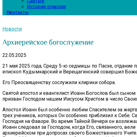
Святые
История епархии
Контакты
Новости
Архиерейское богослужение
22.05.2025
21 мая 2025 года, Среду 5-ю седмицы по Пасхе, отдание
епископ Кудымкарский и Верещагинский совершил Боже
Его Преосвященству сослужили клирики собора.
Святой апостол и евангелист Иоанн Богослов был сыном
призван Господом нашим Иисусом Христом в число Своих 
Апостол Иоанн был особенно любим Спасителем за жертве
трех учеников, которых Он особенно приблизил к Себе.
Господня на Фаворе. Во время Тайной Вечери он возлежал
Иоанн следовал за Господом, когда Его, связанного, ве
архиерейском при допросах своего Божественного Учител