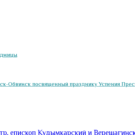
едмицы
нск-Обвинск посвященный празднику Успения Прес
тр, епископ Кудымкарский и Верещагинс