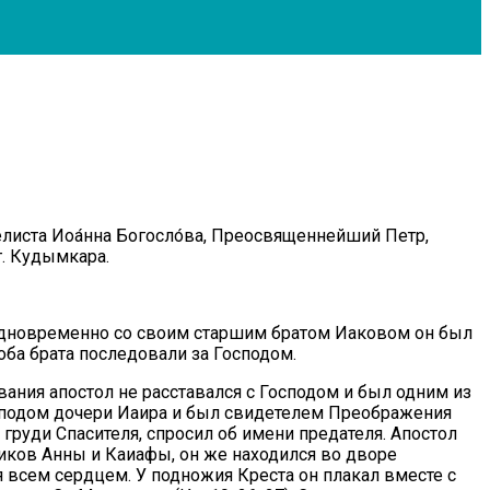
елиста Иоа́нна Богосло́ва, Преосвященнейший Петр,
. Кудымкара.
 Одновременно со своим старшим братом Иаковом он был
оба брата последовали за Господом.
ния апостол не расставался с Господом и был одним из
осподом дочери Иаира и был свидетелем Преображения
 груди Спасителя, спросил об имени предателя. Апостол
ников Анны и Каиафы, он же находился во дворе
я всем сердцем. У подножия Креста он плакал вместе с