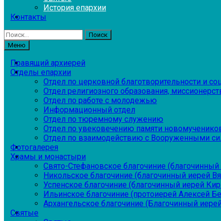
История епархии
Контакты
Найти:
Меню
Правящий архиерей
Отделы епархии
Отдел по церковной благотворительности и с
Отдел религиозного образования, миссионерств
Отдел по работе с молодежью
Информационный отдел
Отдел по тюремному служению
Отдел по увековечению памяти новомученико
Отдел по взаимодействию с Вооруженными си
Фотогалерея
Храмы и монастыри
Свято-Стефановское благочиние (благочинный 
Никольское благочиние (благочинный иерей В
Успенское благочиние (благочинный иерей Ки
Ильинское благочиние (протоиерей Алексей Б
Архангельское благочиние (Благочинный иерей
Святые