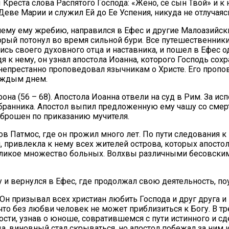
та слова Распятого Господа: «Жено, се сын Твой» и к нему
Деве Марии и служил Ей до Ее Успения, никуда не отлучаяс
му ему жребию, направился в Ефес и другие Малоазийские
оторый потонул во время сильной бури. Все путешественни
сь своего духовного отца и наставника, и пошел в Ефес о
дя к нему, он узнал апостола Иоанна, которого Господь со
нн непрестанно проповедовал язычникам о Христе. Его пр
каждым днем.
она (56 – 68). Апостола Иоанна отвели на суд в Рим. За и
избранника. Апостол выпил предложенную ему чашу со см
брошен по приказанию мучителя.
ров Патмос, где он прожил много лет. По пути следования 
привлекла к нему всех жителей острова, которых апостол
великое множество больных. Волхвы различными бесовск
и вернулся в Ефес, где продолжал свою деятельность, поу
. Он призывал всех христиан любить Господа и друг друга
 что без любви человек не может приблизиться к Богу. В т
рости, узнав о юноше, совратившемся с пути истинного и
а, виновный стал скрываться, но апостол побежал за ним 