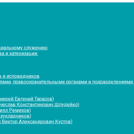
оциальному служению
а и катехизации:
в и исповедников
лами, правоохранительными органами и подразделениями
иерей Евгений Тарасов)
ячеслав Константинович Шпудейко)
рилл Ремизов)
езукладников)
 Виктор Александрович Кустов)