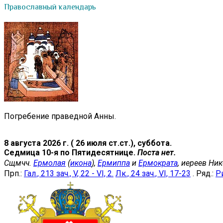
Православный календарь
Погребение праведной Анны.
8 августа 2026 г. ( 26 июля ст.ст.), суббота.
Седмица 10-я по Пятидесятнице.
Поста нет.
Сщмчч.
Ермолая
(
икона
),
Ермиппа
и
Ермократа
, иереев Ни
Прп.:
Гал., 213 зач., V, 22 - VI, 2.
Лк., 24 зач., VI, 17-23
. Ряд.:
Ри