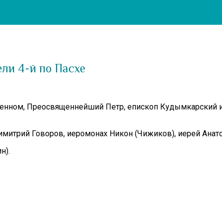
ли 4-й по Пасхе
слабленном, Преосвященнейший Петр, епископ Кудымкарски
митрий Говоров, иеромонах Никон (Чижиков), иерей Анато
н).