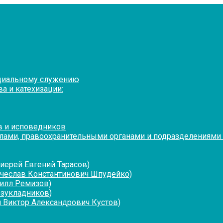
оциальному служению
а и катехизации:
в и исповедников
лами, правоохранительными органами и подразделениями
иерей Евгений Тарасов)
ячеслав Константинович Шпудейко)
рилл Ремизов)
езукладников)
 Виктор Александрович Кустов)