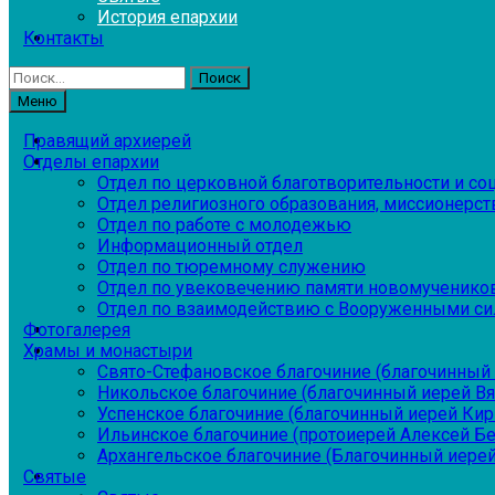
История епархии
Контакты
Найти:
Меню
Правящий архиерей
Отделы епархии
Отдел по церковной благотворительности и с
Отдел религиозного образования, миссионерств
Отдел по работе с молодежью
Информационный отдел
Отдел по тюремному служению
Отдел по увековечению памяти новомученико
Отдел по взаимодействию с Вооруженными си
Фотогалерея
Храмы и монастыри
Свято-Стефановское благочиние (благочинный 
Никольское благочиние (благочинный иерей В
Успенское благочиние (благочинный иерей Ки
Ильинское благочиние (протоиерей Алексей Б
Архангельское благочиние (Благочинный иерей
Святые