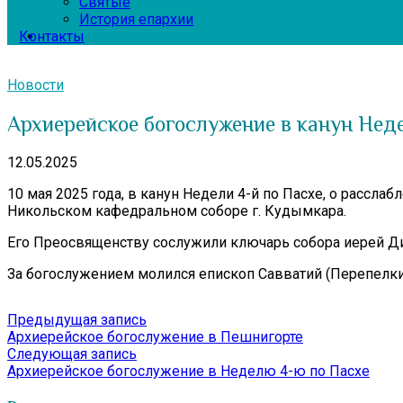
Святые
История епархии
Контакты
Новости
Архиерейское богослужение в канун Неде
12.05.2025
10 мая 2025 года, в канун Недели 4-й по Пасхе, о рас
Никольском кафедральном соборе г. Кудымкара.
Его Преосвященству сослужили ключарь собора иерей Ди
За богослужением молился епископ Савватий (Перепелки
Навигация
Предыдущая
Предыдущая запись
запись:
Архиерейское богослужение в Пешнигорте
по
Следующая
Следующая запись
записям
запись:
Архиерейское богослужение в Неделю 4-ю по Пасхе