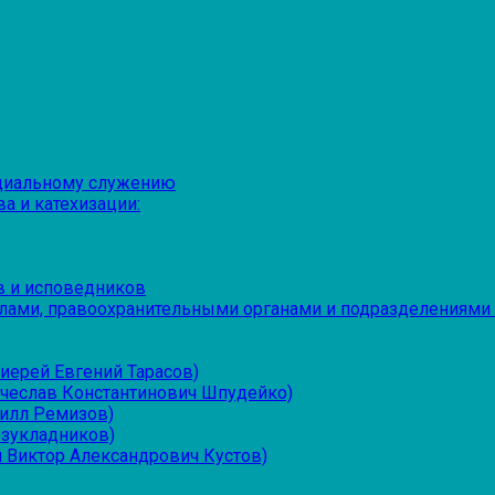
оциальному служению
а и катехизации:
в и исповедников
лами, правоохранительными органами и подразделениями
иерей Евгений Тарасов)
ячеслав Константинович Шпудейко)
рилл Ремизов)
езукладников)
 Виктор Александрович Кустов)