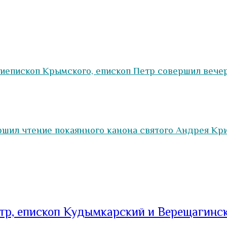
рхиепископ Крымского, епископ Петр совершил вече
ршил чтение покаянного канона святого Андрея Кр
тр, епископ Кудымкарский и Верещагинс