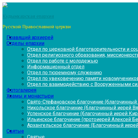
Перейти
к
Кудымкарская епархия
содержимому
Русской Православной церкви
Правящий архиерей
Отделы епархии
Отдел по церковной благотворительности и с
Отдел религиозного образования, миссионерств
Отдел по работе с молодежью
Информационный отдел
Отдел по тюремному служению
Отдел по увековечению памяти новомученико
Отдел по взаимодействию с Вооруженными си
Фотогалерея
Храмы и монастыри
Свято-Стефановское благочиние (благочинный 
Никольское благочиние (благочинный иерей В
Успенское благочиние (благочинный иерей Ки
Ильинское благочиние (протоиерей Алексей Б
Архангельское благочиние (Благочинный иерей
Святые
Святые