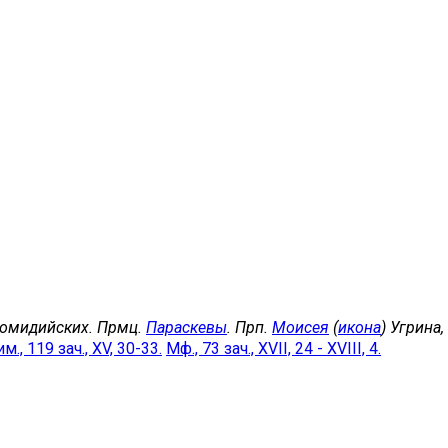
комидийских. Прмц.
Параскевы
. Прп.
Моисея
(
икона
) Угрина
м., 119 зач., XV, 30-33.
Мф., 73 зач., XVII, 24 - XVIII, 4.