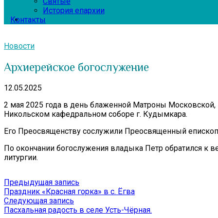
Святые
История епархии
Контакты
Новости
Архиерейское богослужение
12.05.2025
2 мая 2025 года в день блаженной Матроны Московской
Никольском кафедральном соборе г. Кудымкара.
Его Преосвященству сослужили Преосвященный епископ 
По окончании богослужения владыка Петр обратился к 
литургии.
Навигация
Предыдущая
Предыдущая запись
запись:
Праздник «Красная горка» в с. Ёгва
по
Следующая
Следующая запись
записям
запись:
Пасхальная радость в селе Усть-Чёрная.