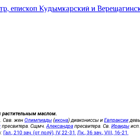
тр, епископ Кудымкарский и Верещагинс
с растительным маслом.
. Свв. жен
Олимпиады
(
икона
) диакониссы и
Евпраксии
девы
я
пресвитера. Сщмч.
Александра
пресвитера. Св.
Ираиды
исп.
ы:
Гал., 210 зач. (от полу́), IV, 22-31.
Лк., 36 зач., VIII, 16-21.