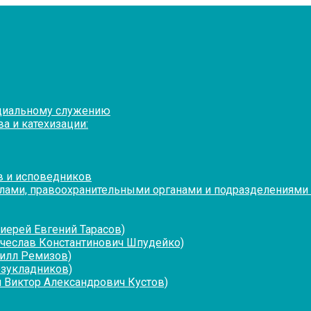
оциальному служению
а и катехизации:
в и исповедников
лами, правоохранительными органами и подразделениями
иерей Евгений Тарасов)
ячеслав Константинович Шпудейко)
рилл Ремизов)
езукладников)
 Виктор Александрович Кустов)