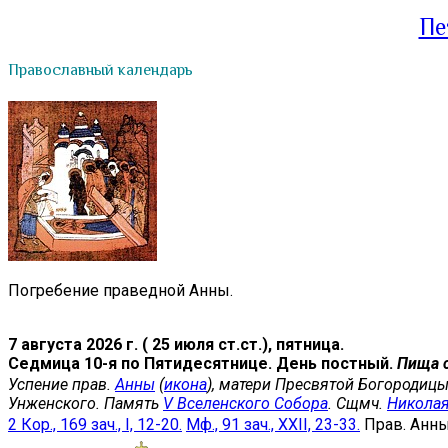
Пе
Православный календарь
Погребение праведной Анны.
7 августа 2026 г. ( 25 июля ст.ст.), пятница.
Седмица 10-я по Пятидесятнице. День постный.
Пища 
Успение прав.
Анны
(
икона
), матери Пресвятой Богородицы
Унженского. Память
V Вселенского Собора
. Сщмч.
Никола
2 Кор., 169 зач., I, 12-20.
Мф., 91 зач., XXII, 23-33.
Прав. Анн