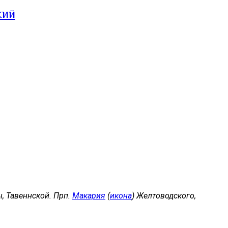
кий
, Тавеннской. Прп.
Макария
(
икона
) Желтоводского,