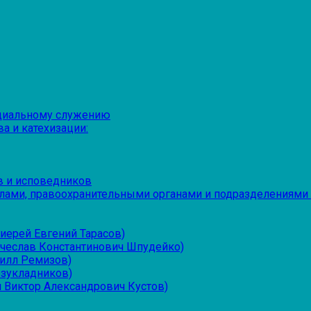
оциальному служению
а и катехизации:
в и исповедников
лами, правоохранительными органами и подразделениями
иерей Евгений Тарасов)
ячеслав Константинович Шпудейко)
рилл Ремизов)
езукладников)
 Виктор Александрович Кустов)