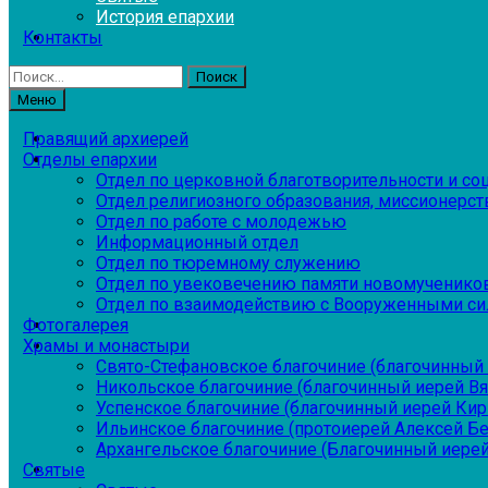
История епархии
Контакты
Найти:
Меню
Правящий архиерей
Отделы епархии
Отдел по церковной благотворительности и с
Отдел религиозного образования, миссионерств
Отдел по работе с молодежью
Информационный отдел
Отдел по тюремному служению
Отдел по увековечению памяти новомученико
Отдел по взаимодействию с Вооруженными си
Фотогалерея
Храмы и монастыри
Свято-Стефановское благочиние (благочинный 
Никольское благочиние (благочинный иерей В
Успенское благочиние (благочинный иерей Ки
Ильинское благочиние (протоиерей Алексей Б
Архангельское благочиние (Благочинный иерей
Святые