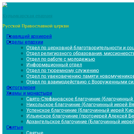
Перейти
к
Кудымкарская епархия
содержимому
Русской Православной церкви
Правящий архиерей
Отделы епархии
Отдел по церковной благотворительности и с
Отдел религиозного образования, миссионерств
Отдел по работе с молодежью
Информационный отдел
Отдел по тюремному служению
Отдел по увековечению памяти новомученико
Отдел по взаимодействию с Вооруженными си
Фотогалерея
Храмы и монастыри
Свято-Стефановское благочиние (благочинный 
Никольское благочиние (благочинный иерей В
Успенское благочиние (благочинный иерей Ки
Ильинское благочиние (протоиерей Алексей Б
Архангельское благочиние (Благочинный иерей
Святые
Святые