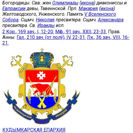
Богородицы. Свв. жен
Олимпиады
(
икона
) диакониссы и
Евпраксии
девы, Тавеннской. Прп.
Макария
(
икона
)
Желтоводского, Унженского. Память
V Вселенского
Собора
. Сщмч.
Николая
пресвитера. Сщмч.
Александра
пресвитера. Св.
Ираиды
исп.
2 Кор., 169 зач., I, 12-20.
Мф., 91 зач., XXII, 23-33.
Прав.
Анны:
Гал., 210 зач. (от полу́), IV, 22-31.
Лк., 36 зач., VIII, 16-
21.
КУДЫМКАРСКАЯ ЕПАРХИЯ