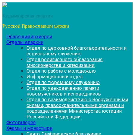
Перейти
к
Кудымкарская епархия
содержимому
Русской Православной церкви
Правящий архиерей
Отделы епархии
Отдел по церковной благотворительности и
социальному служению
Отдел религиозного образования,
миссионерства и катехизации:
Отдел по работе с молодежью
Информационный отдел
Отдел по тюремному служению
Отдел по увековечению памяти
новомучеников и исповедников
Отдел по взаимодействию с Вооруженными
силами, правоохранительными органами и
подразделениями Министерства юстиции
Российской Федерации:
Фотогалерея
Храмы и монастыри
Свято-Стефановское благочиние