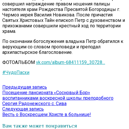
совершил награждение правом ношения палицы
настоятеля храм Рождества Пресвятой Богородицы г.
Чермоз иерея Василия Новикова. После причастия
Святых Христовых Тайн епископ Петр с духовенством и
прихожанами совершили крестный ход по территории
храма.
По окончании богослужения владыка Петр обратился к
верующим со словом проповеди и преподал
архипастырское благословение.
ФОТОАЛЬБОМ
vk.com/album-68411159_30728…
#ЧудоПасхи
Навигация
Предыдущая
Предыдущая запись
запись:
Посещение пансионата «Сосновый Бор»
по
воспитанниками воскресной школы преподобного
записям
Сергия Радонежского с. Сива
Следующая
Следующая запись
запись:
Весть о Воскресшем Христе в больнице!
Вам также может понравиться