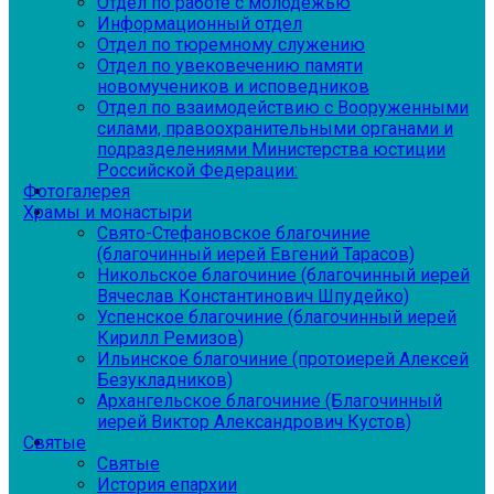
Отдел по работе с молодежью
Информационный отдел
Отдел по тюремному служению
Отдел по увековечению памяти
новомучеников и исповедников
Отдел по взаимодействию с Вооруженными
силами, правоохранительными органами и
подразделениями Министерства юстиции
Российской Федерации:
Фотогалерея
Храмы и монастыри
Свято-Стефановское благочиние
(благочинный иерей Евгений Тарасов)
Никольское благочиние (благочинный иерей
Вячеслав Константинович Шпудейко)
Успенское благочиние (благочинный иерей
Кирилл Ремизов)
Ильинское благочиние (протоиерей Алексей
Безукладников)
Архангельское благочиние (Благочинный
иерей Виктор Александрович Кустов)
Святые
Святые
История епархии