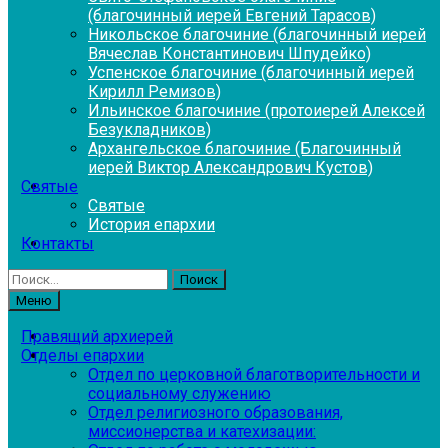
(благочинный иерей Евгений Тарасов)
Никольское благочиние (благочинный иерей
Вячеслав Константинович Шпудейко)
Успенское благочиние (благочинный иерей
Кирилл Ремизов)
Ильинское благочиние (протоиерей Алексей
Безукладников)
Архангельское благочиние (Благочинный
иерей Виктор Александрович Кустов)
Святые
Святые
История епархии
Контакты
Найти:
Меню
Правящий архиерей
Отделы епархии
Отдел по церковной благотворительности и
социальному служению
Отдел религиозного образования,
миссионерства и катехизации: