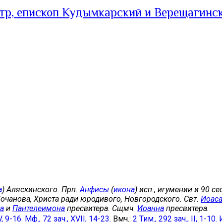
тр, епископ Кудымкарский и Верещагинс
а
) Аляскинского. Прп.
Анфисы
(
икона
) исп., игумении и 90 с
Кочанова, Христа ради юродивого, Новгородского. Свт.
Иоас
а
и
Пантелеимона
пресвитера. Сщмч.
Иоанна
пресвитера.
V, 9-16.
Мф., 72 зач., XVII, 14-23.
Вмч.:
2 Тим., 292 зач., II, 1-10.