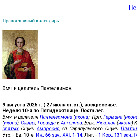
Пе
Православный календарь
Вмч. и целитель Пантелеимон.
9 августа 2026 г. ( 27 июля ст.ст.), воскресенье.
Неделя 10-я по Пятидесятнице.
Поста нет.
Вмч. и целителя
Пантелеимона
(
икона
). Прп.
Германа
(
икон
(
икона
),
Саввы
,
Горазда
и
Ангеляра
. Блж.
Николая
(
икона
) 
святых
. Сщмч.
Амвросия
, еп. Сарапульского. Сщмч.
Платон
Утр. - Ев. 10-е,
Ин., 66 зач., XXI, 1-14.
Лит. -
1 Кор., 131 зач., I