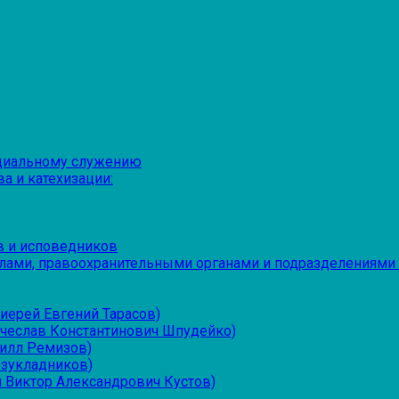
оциальному служению
а и катехизации:
в и исповедников
лами, правоохранительными органами и подразделениями
иерей Евгений Тарасов)
ячеслав Константинович Шпудейко)
рилл Ремизов)
езукладников)
 Виктор Александрович Кустов)