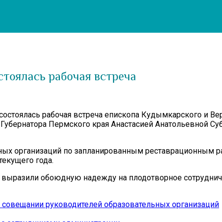
стоялась рабочая встреча
 состоялась рабочая встреча епископа Кудымкарского и В
Губернатора Пермского края Анастасией Анатольевной Су
дных организаций по запланированным реставрационным р
екущего года.
и выразили обоюдную надежду на плодотворное сотруднич
в совещании руководителей образовательных организаций