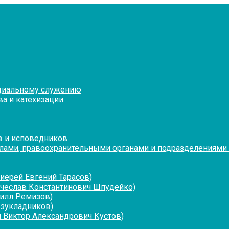
оциальному служению
а и катехизации:
в и исповедников
лами, правоохранительными органами и подразделениями
иерей Евгений Тарасов)
ячеслав Константинович Шпудейко)
рилл Ремизов)
езукладников)
 Виктор Александрович Кустов)