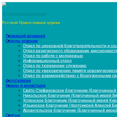
Перейти
к
Кудымкарская епархия
содержимому
Русской Православной церкви
Правящий архиерей
Отделы епархии
Отдел по церковной благотворительности и с
Отдел религиозного образования, миссионерств
Отдел по работе с молодежью
Информационный отдел
Отдел по тюремному служению
Отдел по увековечению памяти новомученико
Отдел по взаимодействию с Вооруженными си
Фотогалерея
Храмы и монастыри
Свято-Стефановское благочиние (благочинный 
Никольское благочиние (благочинный иерей В
Успенское благочиние (благочинный иерей Ки
Ильинское благочиние (протоиерей Алексей Б
Архангельское благочиние (Благочинный иерей
Святые