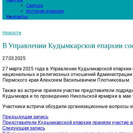
Святые
История епархии
Контакты
Новости
В Управлении Кудымкарской епархии со
27.03.2025
27 марта 2025 года в Управлении Кудымкарской епархии
национальных и религиозных отношений Администрации 
Пермского края Алексеем Васильевичем Плотниковым.
Также во встрече приняли участие представители подря
Кудымкара и по проведению Никольской ярмарки в мае т
Участники встречи обсудили организационные вопросы 
Навигация
Предыдущая
Предыдущая запись
запись:
Представители Кудымкарской епархии приняли участие 
по
Следующая
Следующая запись