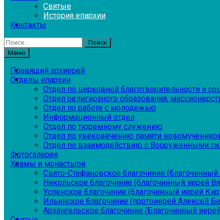
Святые
История епархии
Контакты
Найти:
Меню
Правящий архиерей
Отделы епархии
Отдел по церковной благотворительности и с
Отдел религиозного образования, миссионерств
Отдел по работе с молодежью
Информационный отдел
Отдел по тюремному служению
Отдел по увековечению памяти новомученико
Отдел по взаимодействию с Вооруженными си
Фотогалерея
Храмы и монастыри
Свято-Стефановское благочиние (благочинный 
Никольское благочиние (благочинный иерей В
Успенское благочиние (благочинный иерей Ки
Ильинское благочиние (протоиерей Алексей Б
Архангельское благочиние (Благочинный иерей
Святые