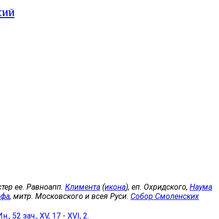
кий
естер ее. Равноапп.
Климента
(
икона
), еп. Охридского,
Наума
афа
, митр. Московского и всея Руси.
Собор Смоленских
Ин., 52 зач., XV, 17 - XVI, 2.