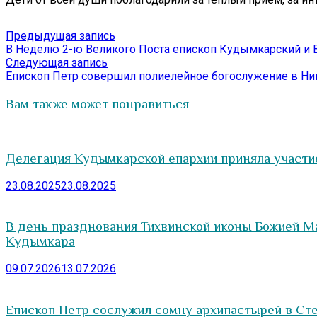
Навигация
Предыдущая
Предыдущая запись
запись:
В Неделю 2-ю Великого Поста епископ Кудымкарский и
по
Следующая
Следующая запись
записям
запись:
Епископ Петр совершил полиелейное богослужение в Н
Вам также может понравиться
Делегация Кудымкарской епархии приняла участи
23.08.2025
23.08.2025
В день празднования Тихвинской иконы Божией М
Кудымкара
09.07.2026
13.07.2026
Епископ Петр сослужил сомну архипастырей в Ст