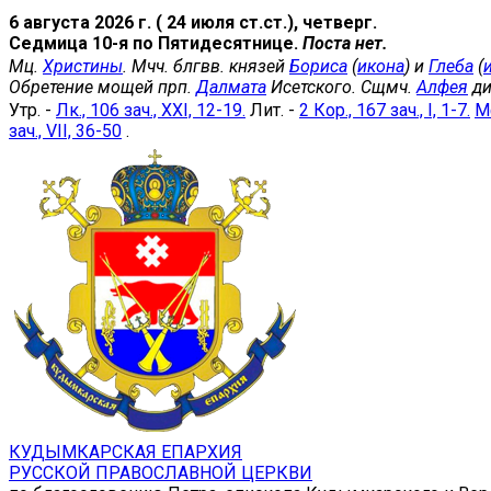
6 августа 2026 г. ( 24 июля ст.ст.), четверг.
Седмица 10-я по Пятидесятнице.
Поста нет.
Мц.
Христины
. Мчч. блгвв. князей
Бориса
(
икона
) и
Глеба
(
Обретение мощей прп.
Далмата
Исетского. Сщмч.
Алфея
ди
Утр. -
Лк., 106 зач., XXI, 12-19.
Лит. -
2 Кор., 167 зач., I, 1-7.
Мф
зач., VII, 36-50
.
КУДЫМКАРСКАЯ ЕПАРХИЯ
РУССКОЙ ПРАВОСЛАВНОЙ ЦЕРКВИ