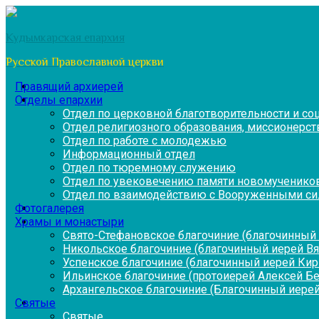
Перейти
к
Кудымкарская епархия
содержимому
Русской Православной церкви
Правящий архиерей
Отделы епархии
Отдел по церковной благотворительности и с
Отдел религиозного образования, миссионерств
Отдел по работе с молодежью
Информационный отдел
Отдел по тюремному служению
Отдел по увековечению памяти новомученико
Отдел по взаимодействию с Вооруженными си
Фотогалерея
Храмы и монастыри
Свято-Стефановское благочиние (благочинный 
Никольское благочиние (благочинный иерей В
Успенское благочиние (благочинный иерей Ки
Ильинское благочиние (протоиерей Алексей Б
Архангельское благочиние (Благочинный иерей
Святые
Святые