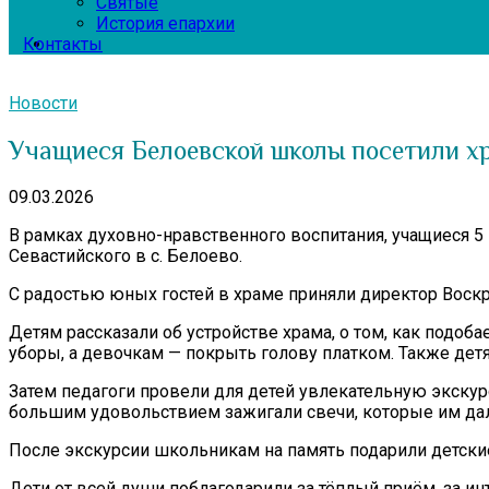
Святые
История епархии
Контакты
Новости
Учащиеся Белоевской школы посетили х
09.03.2026
В рамках духовно-нравственного воспитания, учащиеся 5
Севастийского в с. Белоево.
С радостью юных гостей в храме приняли директор Вос
Детям рассказали об устройстве храма, о том, как подоб
уборы, а девочкам — покрыть голову платком. Также детя
Затем педагоги провели для детей увлекательную экскур
большим удовольствием зажигали свечи, которые им дал
После экскурсии школьникам на память подарили детск
Дети от всей души поблагодарили за тёплый приём, за и