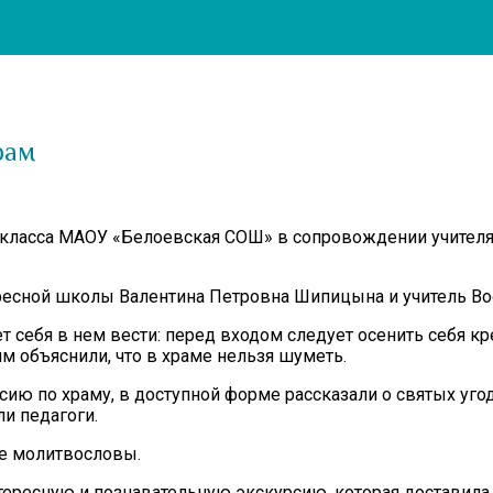
рам
 класса МАОУ «Белоевская СОШ» в сопровождении учителя 
кресной школы Валентина Петровна Шипицына и учитель В
ает себя в нем вести: перед входом следует осенить себя
м объяснили, что в храме нельзя шуметь.
сию по храму, в доступной форме рассказали о святых уго
и педагоги.
ие молитвословы.
нтересную и познавательную экскурсию, которая доставил