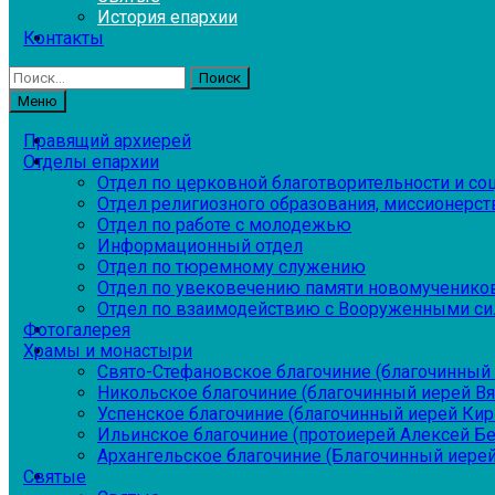
История епархии
Контакты
Найти:
Меню
Правящий архиерей
Отделы епархии
Отдел по церковной благотворительности и с
Отдел религиозного образования, миссионерств
Отдел по работе с молодежью
Информационный отдел
Отдел по тюремному служению
Отдел по увековечению памяти новомученико
Отдел по взаимодействию с Вооруженными си
Фотогалерея
Храмы и монастыри
Свято-Стефановское благочиние (благочинный 
Никольское благочиние (благочинный иерей В
Успенское благочиние (благочинный иерей Ки
Ильинское благочиние (протоиерей Алексей Б
Архангельское благочиние (Благочинный иерей
Святые