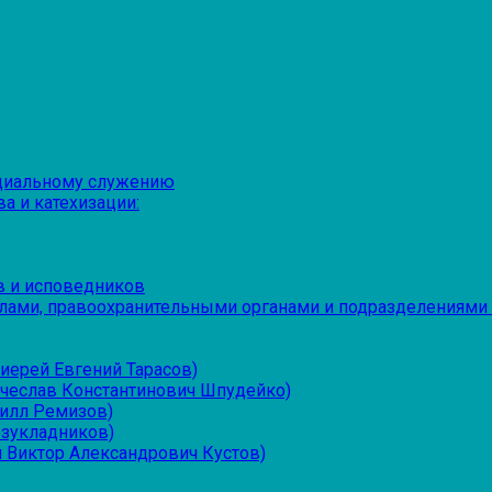
оциальному служению
а и катехизации:
в и исповедников
лами, правоохранительными органами и подразделениями
иерей Евгений Тарасов)
ячеслав Константинович Шпудейко)
рилл Ремизов)
езукладников)
 Виктор Александрович Кустов)