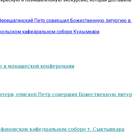
 Верещагинский Петр совершил Божественную литургию 
икольском кафедральном соборе Кудымкара
е в монашеской конференции
атери, епископ Петр совершил Божественную литур
ефановском кафедральном соборе г. Сыктывкара