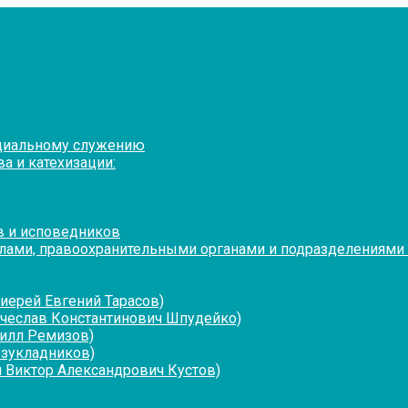
оциальному служению
а и катехизации:
в и исповедников
лами, правоохранительными органами и подразделениями
иерей Евгений Тарасов)
ячеслав Константинович Шпудейко)
рилл Ремизов)
езукладников)
 Виктор Александрович Кустов)