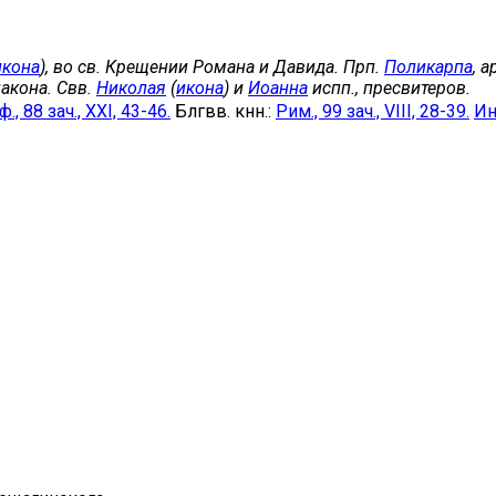
икона
), во св. Крещении Романа и Давида. Прп.
Поликарпа
, 
акона. Свв.
Николая
(
икона
) и
Иоанна
испп., пресвитеров.
., 88 зач., XXI, 43-46.
Блгвв. кнн.:
Рим., 99 зач., VIII, 28-39.
Ин.