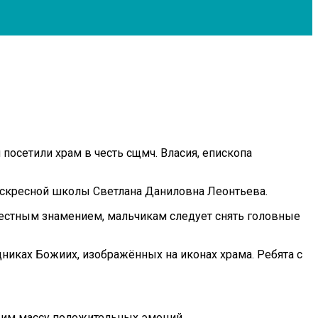
посетили храм в честь сщмч. Власия, епископа
оскресной школы Светлана Даниловна Леонтьева.
 крестным знамением, мальчикам следует снять головные
дниках Божиих, изображённых на иконах храма. Ребята с
а им массу положительных эмоций.