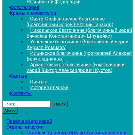
Российской Федерации:
Фотогалерея
Храмы и монастыри
Свято-Стефановское благочиние
(благочинный иерей Евгений Тарасов)
Никольское благочиние (благочинный иерей
Вячеслав Константинович Шпудейко)
Успенское благочиние (благочинный иерей
Кирилл Ремизов)
Ильинское благочиние (протоиерей Алексей
Безукладников)
Архангельское благочиние (Благочинный
иерей Виктор Александрович Кустов)
Святые
Святые
История епархии
Контакты
Найти:
Меню
Правящий архиерей
Отделы епархии
Отдел по церковной благотворительности и