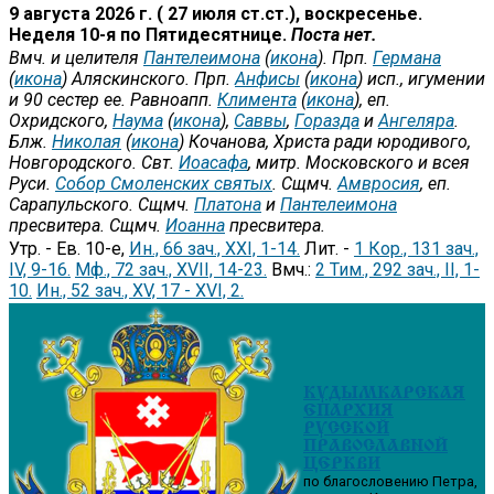
9 августа 2026 г. ( 27 июля ст.ст.), воскресенье.
Неделя 10-я по Пятидесятнице.
Поста нет.
Вмч. и целителя
Пантелеимона
(
икона
). Прп.
Германа
(
икона
) Аляскинского. Прп.
Анфисы
(
икона
) исп., игумении
и 90 сестер ее. Равноапп.
Климента
(
икона
), еп.
Охридского,
Наума
(
икона
),
Саввы
,
Горазда
и
Ангеляра
.
Блж.
Николая
(
икона
) Кочанова, Христа ради юродивого,
Новгородского. Свт.
Иоасафа
, митр. Московского и всея
Руси.
Собор Смоленских святых
. Сщмч.
Амвросия
, еп.
Сарапульского. Сщмч.
Платона
и
Пантелеимона
пресвитера. Сщмч.
Иоанна
пресвитера.
Утр. - Ев. 10-е,
Ин., 66 зач., XXI, 1-14.
Лит. -
1 Кор., 131 зач.,
IV, 9-16.
Мф., 72 зач., XVII, 14-23.
Вмч.:
2 Тим., 292 зач., II, 1-
10.
Ин., 52 зач., XV, 17 - XVI, 2.
КУДЫМКАРСКАЯ
ЕПАРХИЯ
РУССКОЙ
ПРАВОСЛАВНОЙ
ЦЕРКВИ
по благословению Петра,