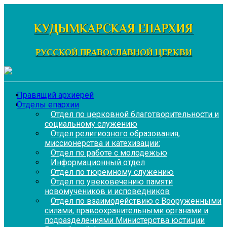
Перейти
к
КУДЫМКАРСКАЯ ЕПАРХИЯ
содержимому
РУССКОЙ ПРАВОСЛАВНОЙ ЦЕРКВИ
Правящий архиерей
Отделы епархии
Отдел по церковной благотворительности и
социальному служению
Отдел религиозного образования,
миссионерства и катехизации:
Отдел по работе с молодежью
Информационный отдел
Отдел по тюремному служению
Отдел по увековечению памяти
новомучеников и исповедников
Отдел по взаимодействию с Вооруженными
силами, правоохранительными органами и
подразделениями Министерства юстиции