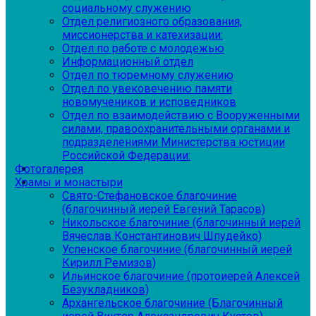
социальному служению
Отдел религиозного образования,
миссионерства и катехизации:
Отдел по работе с молодежью
Информационный отдел
Отдел по тюремному служению
Отдел по увековечению памяти
новомучеников и исповедников
Отдел по взаимодействию с Вооруженными
силами, правоохранительными органами и
подразделениями Министерства юстиции
Российской Федерации:
Фотогалерея
Храмы и монастыри
Свято-Стефановское благочиние
(благочинный иерей Евгений Тарасов)
Никольское благочиние (благочинный иерей
Вячеслав Константинович Шпудейко)
Успенское благочиние (благочинный иерей
Кирилл Ремизов)
Ильинское благочиние (протоиерей Алексей
Безукладников)
Архангельское благочиние (Благочинный