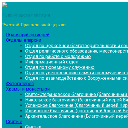
Перейти
к
Кудымкарская епархия
содержимому
Русской Православной церкви
Правящий архиерей
Отделы епархии
Отдел по церковной благотворительности и с
Отдел религиозного образования, миссионерств
Отдел по работе с молодежью
Информационный отдел
Отдел по тюремному служению
Отдел по увековечению памяти новомученико
Отдел по взаимодействию с Вооруженными си
Фотогалерея
Храмы и монастыри
Свято-Стефановское благочиние (благочинный 
Никольское благочиние (благочинный иерей В
Успенское благочиние (благочинный иерей Ки
Ильинское благочиние (протоиерей Алексей Б
Архангельское благочиние (Благочинный иерей
Святые
Святые