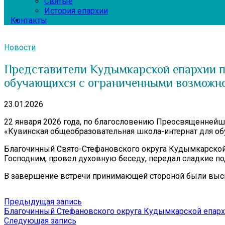
Святые
История епархии
Контакты
Новости
Представители Кудымкарской епархии п
обучающихся с ограниченными возможн
23.01.2026
22 января 2026 года, по благословению Преосвященней
«Кувинская общеобразовательная школа-интернат для о
Благочинный Свято-Стефановского округа Кудымкарской
Господним, провел духовную беседу, передал сладкие по
В завершение встречи принимающей стороной были выска
Навигация
Предыдущая
Предыдущая запись
запись:
Благочинный Стефановского округа Кудымкарской епар
по
Следующая
Следующая запись