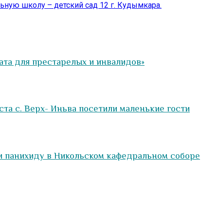
ную школу – детский сад 12 г. Кудымкара.
та для престарелых и инвалидов»
та с. Верх- Иньва посетили маленькие гости
и панихиду в Никольском кафедральном соборе