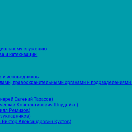
оциальному служению
а и катехизации:
в и исповедников
лами, правоохранительными органами и подразделениями
иерей Евгений Тарасов)
ячеслав Константинович Шпудейко)
рилл Ремизов)
езукладников)
 Виктор Александрович Кустов)