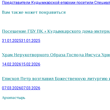
записям
запись:
Представители Кудымкарской епархии посетили Специаль
Вам также может понравиться
Посещение ГБУ ПК » Кудымкарского дома-интерна
31.01.2025
31.01.2025
Храм Нерукотворного Образа Господа Иисуса Хрис
14.02.2026
15.02.2026
Епископ Петр возглавил Божественную литургию 
07.03.2026
07.03.2026
Архипастырь