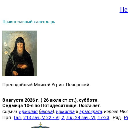
Пе
Православный календарь
Преподобный Моисей Угрин, Печерский.
8 августа 2026 г. ( 26 июля ст.ст.), суббота.
Седмица 10-я по Пятидесятнице.
Поста нет.
Сщмчч.
Ермолая
(
икона
),
Ермиппа
и
Ермократа
, иереев Ни
Прп.:
Гал., 213 зач., V, 22 - VI, 2.
Лк., 24 зач., VI, 17-23
. Ряд.:
Ри