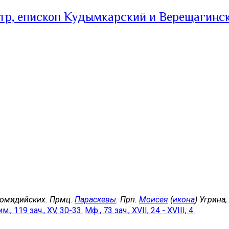
тр, епископ Кудымкарский и Верещагинс
комидийских. Прмц.
Параскевы
. Прп.
Моисея
(
икона
) Угрина
м., 119 зач., XV, 30-33.
Мф., 73 зач., XVII, 24 - XVIII, 4.