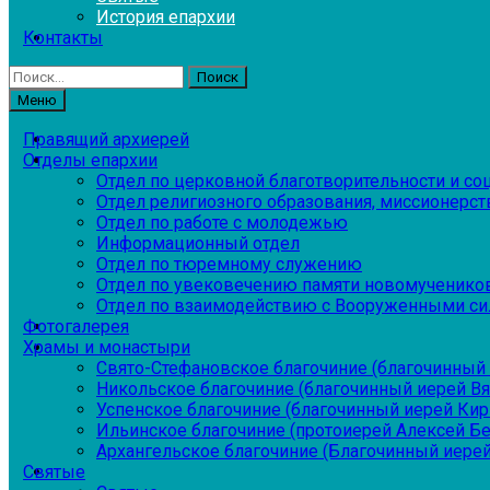
История епархии
Контакты
Найти:
Меню
Правящий архиерей
Отделы епархии
Отдел по церковной благотворительности и с
Отдел религиозного образования, миссионерств
Отдел по работе с молодежью
Информационный отдел
Отдел по тюремному служению
Отдел по увековечению памяти новомученико
Отдел по взаимодействию с Вооруженными си
Фотогалерея
Храмы и монастыри
Свято-Стефановское благочиние (благочинный 
Никольское благочиние (благочинный иерей В
Успенское благочиние (благочинный иерей Ки
Ильинское благочиние (протоиерей Алексей Б
Архангельское благочиние (Благочинный иерей
Святые