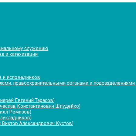
оциальному служению
а и катехизации:
в и исповедников
лами, правоохранительными органами и подразделениями
иерей Евгений Тарасов)
ячеслав Константинович Шпудейко)
рилл Ремизов)
езукладников)
 Виктор Александрович Кустов)