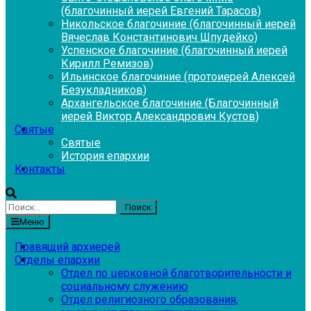
(благочинный иерей Евгений Тарасов)
Никольское благочиние (благочинный иерей
Вячеслав Константинович Шпудейко)
Успенское благочиние (благочинный иерей
Кирилл Ремизов)
Ильинское благочиние (протоиерей Алексей
Безукладников)
Архангельское благочиние (Благочинный
иерей Виктор Александрович Кустов)
Святые
Святые
История епархии
Контакты
Найти:
Меню
Правящий архиерей
Отделы епархии
Отдел по церковной благотворительности и
социальному служению
Отдел религиозного образования,