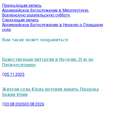
Навигация
Предыдущая
Предыдущая запись
запись:
Архиерейское богослужение в Мясопустную,
по
Вселенскую родительскую субботу.
записям
Следующая
Следующая запись
запись:
Архиерейское Богослужение в Неделю о Страшном
суде
Вам также может понравиться
Божественная литургия в Неделю 21-ю по
Пятидесятнице
05.11.2025
Жители села Юрла почтили память Пророка
Божия Илии
03.08.2026
03.08.2026