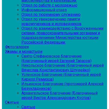
миссионерства и катехизации:
Отдел по работе с молодежью
Информационный отдел
Отдел по тюремному служению
Отдел по увековечению памяти
новомучеников и исповедников
Отдел по взаимодействию с Вооруженными
силами, правоохранительными органами и
подразделениями Министерства юстиции
Российской Федерации:
Фотогалерея
Храмы и монастыри
Свято-Стефановское благочиние
(благочинный иерей Евгений Тарасов)
Никольское благочиние (благочинный иерей
Вячеслав Константинович Шпудейко)
Успенское благочиние (благочинный иерей
Кирилл Ремизов)
Ильинское благочиние (протоиерей Алексей
Безукладников)
Архангельское благочиние (Благочинный
иерей Виктор Александрович Кустов)
Святые
Святые