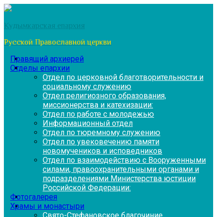
Перейти
к
Кудымкарская епархия
содержимому
Русской Православной церкви
Правящий архиерей
Отделы епархии
Отдел по церковной благотворительности и
социальному служению
Отдел религиозного образования,
миссионерства и катехизации:
Отдел по работе с молодежью
Информационный отдел
Отдел по тюремному служению
Отдел по увековечению памяти
новомучеников и исповедников
Отдел по взаимодействию с Вооруженными
силами, правоохранительными органами и
подразделениями Министерства юстиции
Российской Федерации:
Фотогалерея
Храмы и монастыри
Свято-Стефановское благочиние