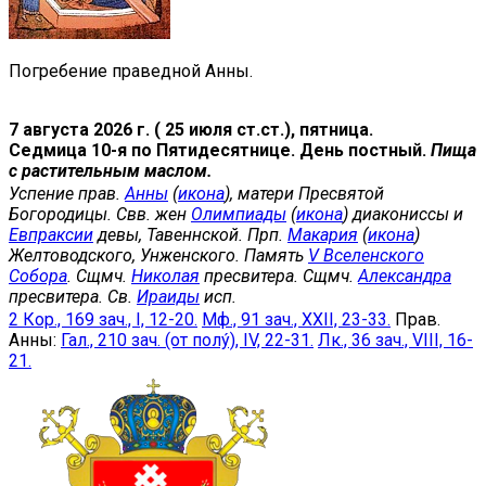
Погребение праведной Анны.
7 августа 2026 г. ( 25 июля ст.ст.), пятница.
Седмица 10-я по Пятидесятнице. День постный.
Пища
с растительным маслом.
Успение прав.
Анны
(
икона
), матери Пресвятой
Богородицы. Свв. жен
Олимпиады
(
икона
) диакониссы и
Евпраксии
девы, Тавеннской. Прп.
Макария
(
икона
)
Желтоводского, Унженского. Память
V Вселенского
Собора
. Сщмч.
Николая
пресвитера. Сщмч.
Александра
пресвитера. Св.
Ираиды
исп.
2 Кор., 169 зач., I, 12-20.
Мф., 91 зач., XXII, 23-33.
Прав.
Анны:
Гал., 210 зач. (от полу́), IV, 22-31.
Лк., 36 зач., VIII, 16-
21.