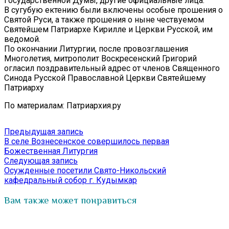
Государственной Думы, другие официальные лица.
В сугубую ектению были включены особые прошения о
Святой Руси, а также прошения о ныне чествуемом
Святейшем Патриархе Кирилле и Церкви Русской, им
ведомой.
По окончании Литургии, после провозглашения
Многолетия, митрополит Воскресенский Григорий
огласил поздравительный адрес от членов Священного
Синода Русской Православной Церкви Святейшему
Патриарху
По материалам: Патриархия.ру
Навигация
Предыдущая
Предыдущая запись
запись:
В селе Вознесенское совершилось первая
по
Божественная Литургия
записям
Следующая
Следующая запись
запись:
Осужденные посетили Свято-Никольский
кафедральный собор г. Кудымкар
Вам также может понравиться