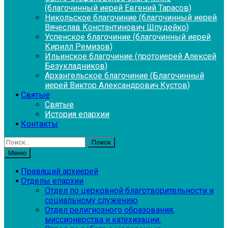
(благочинный иерей Евгений Тарасов)
Никольское благочиние (благочинный иерей
Вячеслав Константинович Шпудейко)
Успенское благочиние (благочинный иерей
Кирилл Ремизов)
Ильинское благочиние (протоиерей Алексей
Безукладников)
Архангельское благочиние (Благочинный
иерей Виктор Александрович Кустов)
Святые
Святые
История епархии
Контакты
Найти:
Меню
Правящий архиерей
Отделы епархии
Отдел по церковной благотворительности и
социальному служению
Отдел религиозного образования,
миссионерства и катехизации: