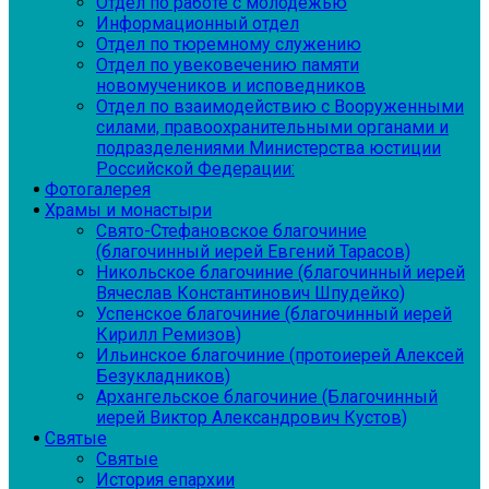
Отдел по работе с молодежью
Информационный отдел
Отдел по тюремному служению
Отдел по увековечению памяти
новомучеников и исповедников
Отдел по взаимодействию с Вооруженными
силами, правоохранительными органами и
подразделениями Министерства юстиции
Российской Федерации:
Фотогалерея
Храмы и монастыри
Свято-Стефановское благочиние
(благочинный иерей Евгений Тарасов)
Никольское благочиние (благочинный иерей
Вячеслав Константинович Шпудейко)
Успенское благочиние (благочинный иерей
Кирилл Ремизов)
Ильинское благочиние (протоиерей Алексей
Безукладников)
Архангельское благочиние (Благочинный
иерей Виктор Александрович Кустов)
Святые
Святые
История епархии