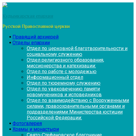
Перейти
к
Кудымкарская епархия
содержимому
Русской Православной церкви
Правящий архиерей
Отделы епархии
Отдел по церковной благотворительности и
социальному служению
Отдел религиозного образования,
миссионерства и катехизации:
Отдел по работе с молодежью
Информационный отдел
Отдел по тюремному служению
Отдел по увековечению памяти
новомучеников и исповедников
Отдел по взаимодействию с Вооруженными
силами, правоохранительными органами и
подразделениями Министерства юстиции
Российской Федерации:
Фотогалерея
Храмы и монастыри
Свято-Стефановское благочиние