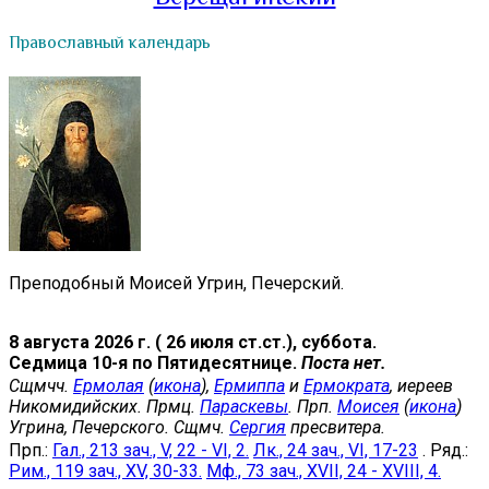
Православный календарь
Преподобный Моисей Угрин, Печерский.
8 августа 2026 г. ( 26 июля ст.ст.), суббота.
Седмица 10-я по Пятидесятнице.
Поста нет.
Сщмчч.
Ермолая
(
икона
),
Ермиппа
и
Ермократа
, иереев
Никомидийских. Прмц.
Параскевы
. Прп.
Моисея
(
икона
)
Угрина, Печерского. Сщмч.
Сергия
пресвитера.
Прп.:
Гал., 213 зач., V, 22 - VI, 2.
Лк., 24 зач., VI, 17-23
. Ряд.:
Рим., 119 зач., XV, 30-33.
Мф., 73 зач., XVII, 24 - XVIII, 4.