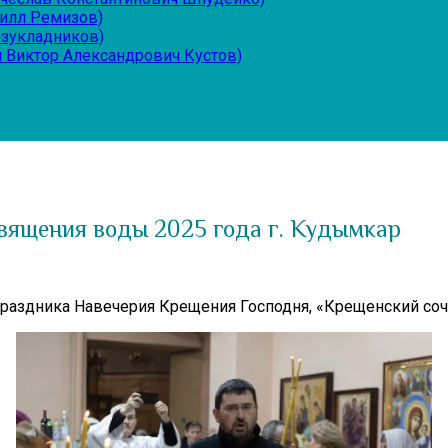
рилл Ремизов)
езукладников)
 Виктор Александрович Кустов)
вящения воды 2025 года г. Кудымкар
раздника Навечерия Крещения Господня, «Крещенский соче