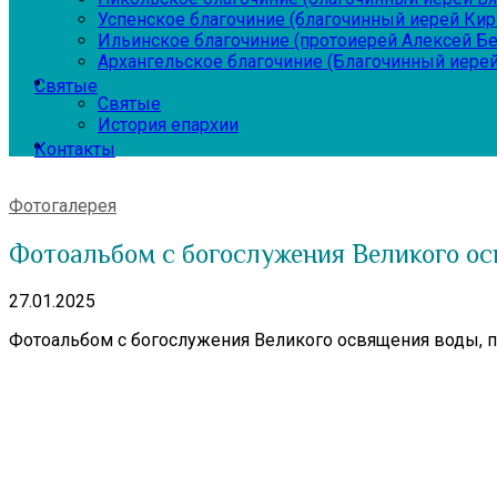
Успенское благочиние (благочинный иерей Ки
Ильинское благочиние (протоиерей Алексей Б
Архангельское благочиние (Благочинный иерей
Святые
Святые
История епархии
Контакты
Фотогалерея
Фотоальбом с богослужения Великого ос
27.01.2025
Фотоальбом с богослужения Великого освящения воды, п