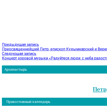
Навигация
Предыдущая
Предыдущая запись
запись:
Преосвященнейший Петр, епископ Кудымкарский и Верещ
по
Следующая
Следующая запись
записям
запись:
Концерт хоровой музыки «Радуйтеся люди: с неба радость
Архипастырь
Петр
Православный календарь