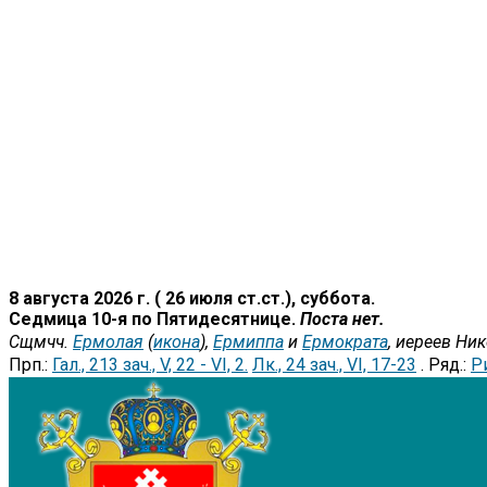
8 августа 2026 г. ( 26 июля ст.ст.), суббота.
Седмица 10-я по Пятидесятнице.
Поста нет.
Сщмчч.
Ермолая
(
икона
),
Ермиппа
и
Ермократа
, иереев Ни
Прп.:
Гал., 213 зач., V, 22 - VI, 2.
Лк., 24 зач., VI, 17-23
. Ряд.:
Ри