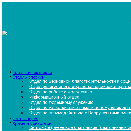
Перейти
к
содержимому
Правящий архиерей
Отделы епархии
Отдел по церковной благотворительности и соц
Отдел религиозного образования, миссионерства
Отдел по работе с молодежью
Информационный отдел
Отдел по тюремному служению
Отдел по увековечению памяти новомучеников и
Отдел по взаимодействию с Вооруженными силам
Фотогалерея
Храмы и монастыри
Свято-Стефановское благочиние (благочинный ие