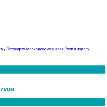
му Патриарху Московскому и всея Руси Кириллу
нский