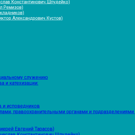
еслав Константинович Шпудейко)
л Ремизов)
укладников)
иктор Александрович Кустов)
оциальному служению
а и катехизации:
в и исповедников
лами, правоохранительными органами и подразделениями
иерей Евгений Тарасов)
ячеслав Константинович Шпудейко)