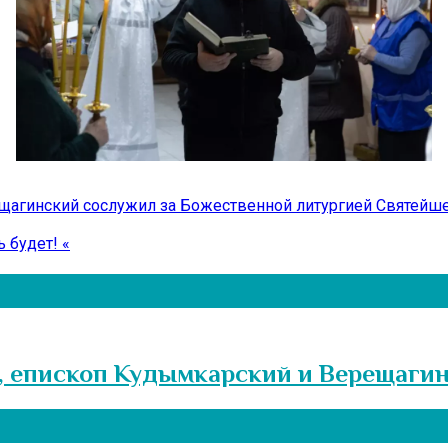
агинский сослужил за Божественной литургией Святейше
 будет! «
, епископ Кудымкарский и Верещаги