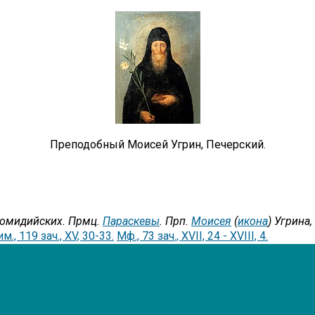
Преподобный Моисей Угрин, Печерский.
комидийских. Прмц.
Параскевы
. Прп.
Моисея
(
икона
) Угрина
м., 119 зач., XV, 30-33.
Мф., 73 зач., XVII, 24 - XVIII, 4.