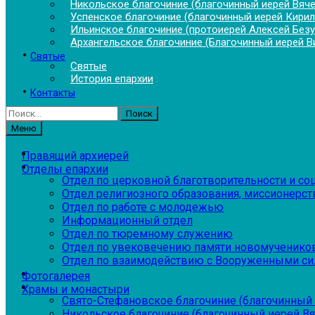
Никольское благочиние (благочинный иерей Вяч
Успенское благочиние (благочинный иерей Кирил
Ильинское благочиние (протоиерей Алексей Без
Архангельское благочиние (Благочинный иерей В
Святые
Святые
История епархии
Контакты
Найти:
Меню
Правящий архиерей
Отделы епархии
Отдел по церковной благотворительности и с
Отдел религиозного образования, миссионерств
Отдел по работе с молодежью
Информационный отдел
Отдел по тюремному служению
Отдел по увековечению памяти новомученико
Отдел по взаимодействию с Вооруженными си
Фотогалерея
Храмы и монастыри
Свято-Стефановское благочиние (благочинный 
Никольское благочиние (благочинный иерей В