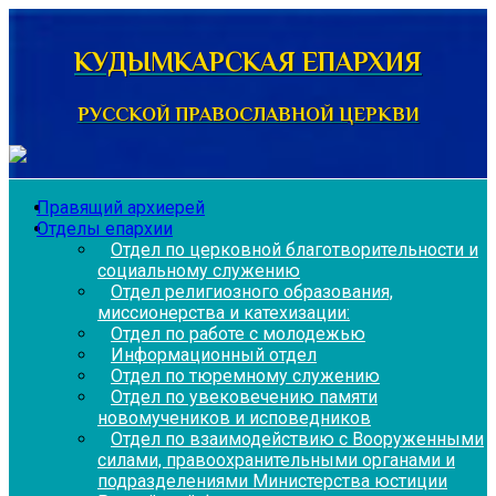
Перейти
к
КУДЫМКАРСКАЯ ЕПАРХИЯ
содержимому
РУССКОЙ ПРАВОСЛАВНОЙ ЦЕРКВИ
Правящий архиерей
Отделы епархии
Отдел по церковной благотворительности и
социальному служению
Отдел религиозного образования,
миссионерства и катехизации:
Отдел по работе с молодежью
Информационный отдел
Отдел по тюремному служению
Отдел по увековечению памяти
новомучеников и исповедников
Отдел по взаимодействию с Вооруженными
силами, правоохранительными органами и
подразделениями Министерства юстиции