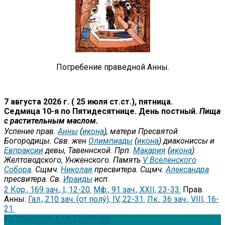
Погребение праведной Анны.
7 августа 2026 г. ( 25 июля ст.ст.), пятница.
Седмица 10-я по Пятидесятнице. День постный.
Пища
с растительным маслом.
Успение прав.
Анны
(
икона
), матери Пресвятой
Богородицы. Свв. жен
Олимпиады
(
икона
) диакониссы и
Евпраксии
девы, Тавеннской. Прп.
Макария
(
икона
)
Желтоводского, Унженского. Память
V Вселенского
Собора
. Сщмч.
Николая
пресвитера. Сщмч.
Александра
пресвитера. Св.
Ираиды
исп.
2 Кор., 169 зач., I, 12-20.
Мф., 91 зач., XXII, 23-33.
Прав.
Анны:
Гал., 210 зач. (от полу́), IV, 22-31.
Лк., 36 зач., VIII, 16-
21.
КУДЫМКАРСКАЯ ЕПАРХИЯ