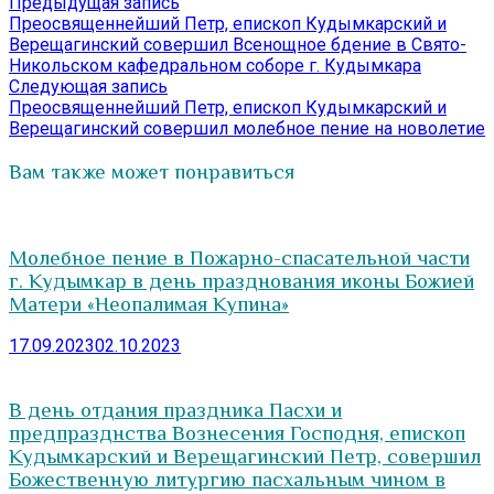
Навигация
Предыдущая
Предыдущая запись
запись:
Преосвященнейший Петр, епископ Кудымкарский и
по
Верещагинский совершил Всенощное бдение в Свято-
записям
Никольском кафедральном соборе г. Кудымкара
Следующая
Следующая запись
запись:
Преосвященнейший Петр, епископ Кудымкарский и
Верещагинский совершил молебное пение на новолетие
Вам также может понравиться
Молебное пение в Пожарно-спасательной части
г. Кудымкар в день празднования иконы Божией
Матери «Неопалимая Купина»
17.09.2023
02.10.2023
В день отдания праздника Пасхи и
предпразднства Вознесения Господня, епископ
Кудымкарский и Верещагинский Петр, совершил
Божественную литургию пасхальным чином в