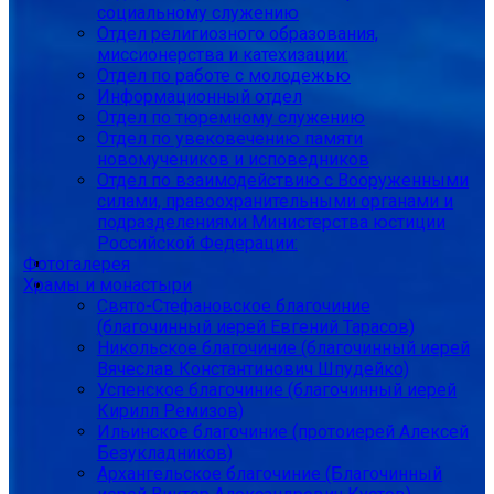
социальному служению
Отдел религиозного образования,
миссионерства и катехизации:
Отдел по работе с молодежью
Информационный отдел
Отдел по тюремному служению
Отдел по увековечению памяти
новомучеников и исповедников
Отдел по взаимодействию с Вооруженными
силами, правоохранительными органами и
подразделениями Министерства юстиции
Российской Федерации:
Фотогалерея
Храмы и монастыри
Свято-Стефановское благочиние
(благочинный иерей Евгений Тарасов)
Никольское благочиние (благочинный иерей
Вячеслав Константинович Шпудейко)
Успенское благочиние (благочинный иерей
Кирилл Ремизов)
Ильинское благочиние (протоиерей Алексей
Безукладников)
Архангельское благочиние (Благочинный