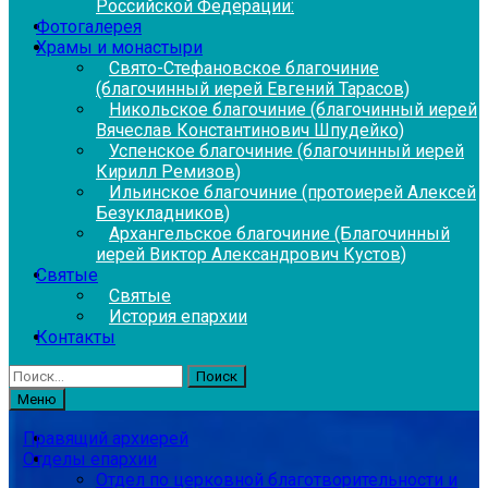
Российской Федерации:
Фотогалерея
Храмы и монастыри
Свято-Стефановское благочиние
(благочинный иерей Евгений Тарасов)
Никольское благочиние (благочинный иерей
Вячеслав Константинович Шпудейко)
Успенское благочиние (благочинный иерей
Кирилл Ремизов)
Ильинское благочиние (протоиерей Алексей
Безукладников)
Архангельское благочиние (Благочинный
иерей Виктор Александрович Кустов)
Святые
Святые
История епархии
Контакты
Найти:
Меню
Правящий архиерей
Отделы епархии
Отдел по церковной благотворительности и