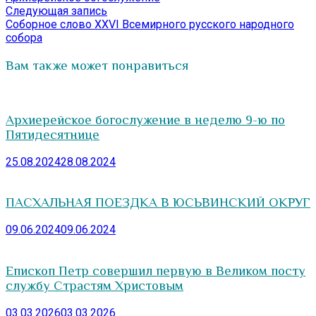
по
Следующая
Следующая запись
записям
запись:
Соборное слово XXVI Всемирного русского народного
собора
Вам также может понравиться
Архиерейское богослужение в неделю 9-ю по
Пятидесятнице
25.08.2024
28.08.2024
ПАСХАЛЬНАЯ ПОЕЗДКА В ЮСЬВИНСКИЙ ОКРУГ
09.06.2024
09.06.2024
Епископ Петр совершил первую в Великом посту
службу Страстям Христовым
03.03.2026
03.03.2026