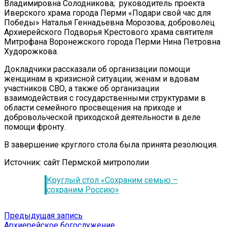
Владимировна Солодникова; руководитель проекта
Иверского храма города Перми «Подари свой час для
Победы» Наталья Геннадьевна Морозова; доброволец
Архиерейского Подворья Крестового храма святителя
Митрофана Воронежского города Перми Нина Петровна
Худорожкова.
Докладчики рассказали об организации помощи
женщинам в кризисной ситуации, женам и вдовам
участников СВО, а также об организации
взаимодействия с государственными структурами в
области семейного просвещения на приходе и
добровольческой приходской деятельности в деле
помощи фронту.
В завершение круглого стола была принята резолюция.
Источник: сайт Пермской митрополии
Круглый стол «Сохраним семью –
сохраним Россию»
Навигация
Предыдущая
Предыдущая запись
запись:
Архиерейское богослужение