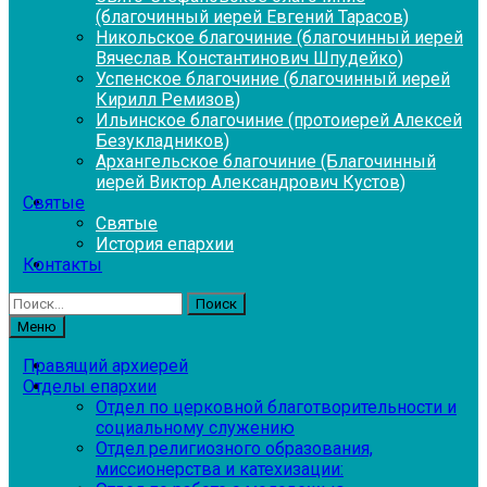
(благочинный иерей Евгений Тарасов)
Никольское благочиние (благочинный иерей
Вячеслав Константинович Шпудейко)
Успенское благочиние (благочинный иерей
Кирилл Ремизов)
Ильинское благочиние (протоиерей Алексей
Безукладников)
Архангельское благочиние (Благочинный
иерей Виктор Александрович Кустов)
Святые
Святые
История епархии
Контакты
Найти:
Меню
Правящий архиерей
Отделы епархии
Отдел по церковной благотворительности и
социальному служению
Отдел религиозного образования,
миссионерства и катехизации: