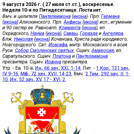
9 августа 2026 г. ( 27 июля ст.ст.), воскресенье.
Неделя 10-я по Пятидесятнице.
Поста нет.
Вмч. и целителя
Пантелеимона
(
икона
). Прп.
Германа
(
икона
) Аляскинского. Прп.
Анфисы
(
икона
) исп., игумении
и 90 сестер ее. Равноапп.
Климента
(
икона
), еп.
Охридского,
Наума
(
икона
),
Саввы
,
Горазда
и
Ангеляра
.
Блж.
Николая
(
икона
) Кочанова, Христа ради юродивого,
Новгородского. Свт.
Иоасафа
, митр. Московского и всея
Руси.
Собор Смоленских святых
. Сщмч.
Амвросия
, еп.
Сарапульского. Сщмч.
Платона
и
Пантелеимона
пресвитера. Сщмч.
Иоанна
пресвитера.
Утр. - Ев. 10-е,
Ин., 66 зач., XXI, 1-14.
Лит. -
1 Кор., 131 зач.,
IV, 9-16.
Мф., 72 зач., XVII, 14-23.
Вмч.:
2 Тим., 292 зач., II, 1-
10.
Ин., 52 зач., XV, 17 - XVI, 2.