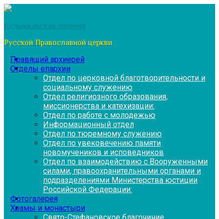
Перейти
к
Кудымкарская епархия
содержимому
Русской Православной церкви
Правящий архиерей
Отделы епархии
Отдел по церковной благотворительности и
социальному служению
Отдел религиозного образования,
миссионерства и катехизации:
Отдел по работе с молодежью
Информационный отдел
Отдел по тюремному служению
Отдел по увековечению памяти
новомучеников и исповедников
Отдел по взаимодействию с Вооруженными
силами, правоохранительными органами и
подразделениями Министерства юстиции
Российской Федерации:
Фотогалерея
Храмы и монастыри
Свято-Стефановское благочиние