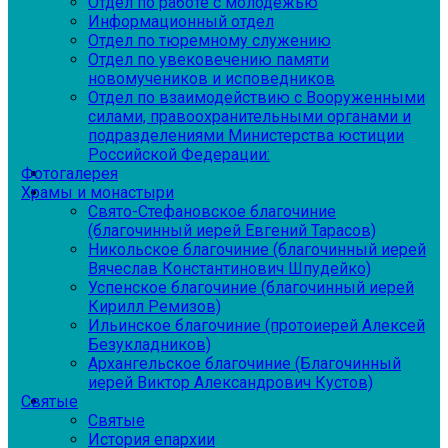
Отдел по работе с молодежью
Информационный отдел
Отдел по тюремному служению
Отдел по увековечению памяти
новомучеников и исповедников
Отдел по взаимодействию с Вооруженными
силами, правоохранительными органами и
подразделениями Министерства юстиции
Российской Федерации:
Фотогалерея
Храмы и монастыри
Свято-Стефановское благочиние
(благочинный иерей Евгений Тарасов)
Никольское благочиние (благочинный иерей
Вячеслав Константинович Шпудейко)
Успенское благочиние (благочинный иерей
Кирилл Ремизов)
Ильинское благочиние (протоиерей Алексей
Безукладников)
Архангельское благочиние (Благочинный
иерей Виктор Александрович Кустов)
Святые
Святые
История епархии