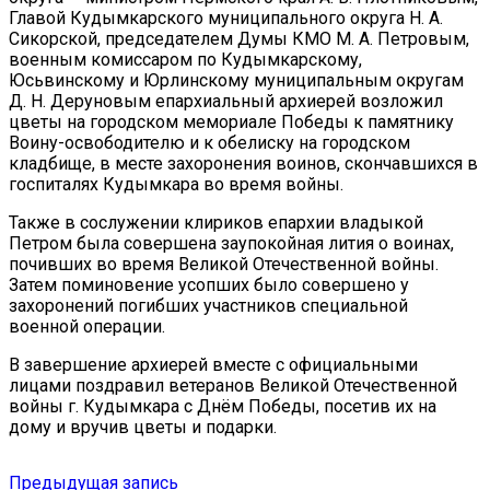
Главой Кудымкарского муниципального округа Н. А.
Сикорской, председателем Думы КМО М. А. Петровым,
военным комиссаром по Кудымкарскому,
Юсьвинскому и Юрлинскому муниципальным округам
Д. Н. Деруновым епархиальный архиерей возложил
цветы на городском мемориале Победы к памятнику
Воину-освободителю и к обелиску на городском
кладбище, в месте захоронения воинов, скончавшихся в
госпиталях Кудымкара во время войны.
Также в сослужении клириков епархии владыкой
Петром была совершена заупокойная лития о воинах,
почивших во время Великой Отечественной войны.
Затем поминовение усопших было совершено у
захоронений погибших участников специальной
военной операции.
В завершение архиерей вместе с официальными
лицами поздравил ветеранов Великой Отечественной
войны г. Кудымкара с Днём Победы, посетив их на
дому и вручив цветы и подарки.
Навигация
Предыдущая
Предыдущая запись