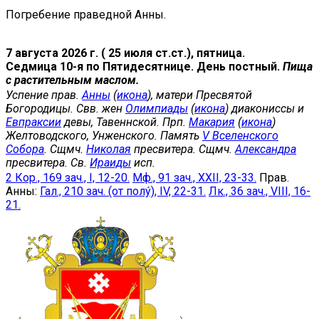
Погребение праведной Анны.
7 августа 2026 г. ( 25 июля ст.ст.), пятница.
Седмица 10-я по Пятидесятнице. День постный.
Пища
с растительным маслом.
Успение прав.
Анны
(
икона
), матери Пресвятой
Богородицы. Свв. жен
Олимпиады
(
икона
) диакониссы и
Евпраксии
девы, Тавеннской. Прп.
Макария
(
икона
)
Желтоводского, Унженского. Память
V Вселенского
Собора
. Сщмч.
Николая
пресвитера. Сщмч.
Александра
пресвитера. Св.
Ираиды
исп.
2 Кор., 169 зач., I, 12-20.
Мф., 91 зач., XXII, 23-33.
Прав.
Анны:
Гал., 210 зач. (от полу́), IV, 22-31.
Лк., 36 зач., VIII, 16-
21.