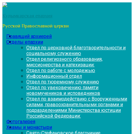
Перейти
к
Кудымкарская епархия
содержимому
Русской Православной церкви
Правящий архиерей
Отделы епархии
Отдел по церковной благотворительности и
социальному служению
Отдел религиозного образования,
миссионерства и катехизации:
Отдел по работе с молодежью
Информационный отдел
Отдел по тюремному служению
Отдел по увековечению памяти
новомучеников и исповедников
Отдел по взаимодействию с Вооруженными
силами, правоохранительными органами и
подразделениями Министерства юстиции
Российской Федерации:
Фотогалерея
Храмы и монастыри
Свято-Стефановское благочиние