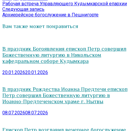
запись:
Рабочая встреча Управляющего Кудымкарской епархии
по
Следующая
Следующая запись
записям
запись:
Архиерейское богослужение в Пешнигорте
Вам также может понравиться
В праздник Богоявления епископ Петр совершил
Божественную литургию в Никольском
кафедральном соборе Кудымкара
20.01.2026
20.01.2026
В праздник Рождества Иоанна Предтечи епископ
Петр совершил Божественную литургию в
Иоанно-Предтеченском храме г. Нытвы
08.07.2026
08.07.2026
Епископ Петр возглавил вечернее богослужение