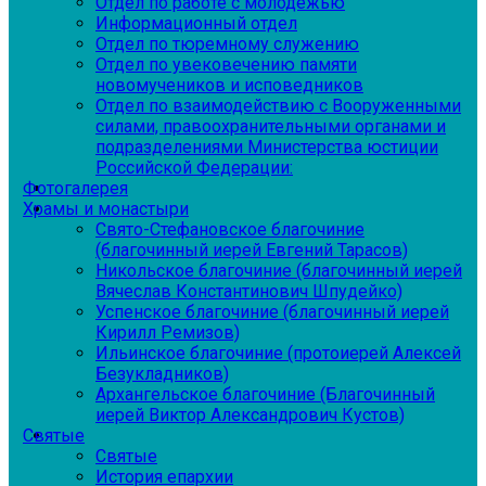
Отдел по работе с молодежью
Информационный отдел
Отдел по тюремному служению
Отдел по увековечению памяти
новомучеников и исповедников
Отдел по взаимодействию с Вооруженными
силами, правоохранительными органами и
подразделениями Министерства юстиции
Российской Федерации:
Фотогалерея
Храмы и монастыри
Свято-Стефановское благочиние
(благочинный иерей Евгений Тарасов)
Никольское благочиние (благочинный иерей
Вячеслав Константинович Шпудейко)
Успенское благочиние (благочинный иерей
Кирилл Ремизов)
Ильинское благочиние (протоиерей Алексей
Безукладников)
Архангельское благочиние (Благочинный
иерей Виктор Александрович Кустов)
Святые
Святые
История епархии