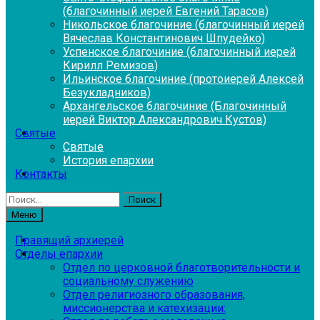
(благочинный иерей Евгений Тарасов)
Никольское благочиние (благочинный иерей
Вячеслав Константинович Шпудейко)
Успенское благочиние (благочинный иерей
Кирилл Ремизов)
Ильинское благочиние (протоиерей Алексей
Безукладников)
Архангельское благочиние (Благочинный
иерей Виктор Александрович Кустов)
Святые
Святые
История епархии
Контакты
Найти:
Меню
Правящий архиерей
Отделы епархии
Отдел по церковной благотворительности и
социальному служению
Отдел религиозного образования,
миссионерства и катехизации: