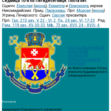
Седмица 10-я по Пятидесятнице.
Поста нет.
Сщмчч.
Ермолая
(
икона
),
Ермиппа
и
Ермократа
, иереев
Никомидийских. Прмц.
Параскевы
. Прп.
Моисея
(
икона
)
Угрина, Печерского. Сщмч.
Сергия
пресвитера.
Прп.:
Гал., 213 зач., V, 22 - VI, 2.
Лк., 24 зач., VI, 17-23
. Ряд.:
Рим., 119 зач., XV, 30-33.
Мф., 73 зач., XVII, 24 - XVIII, 4.
КУДЫМКАРСКАЯ
ЕПАРХИЯ
РУССКОЙ
ПРАВОСЛАВНОЙ
ЦЕРКВИ
по благословению Петра,
епископа Кудымкарского
и Верещагинского
Контакты
Канцелярия Епархиального управления: