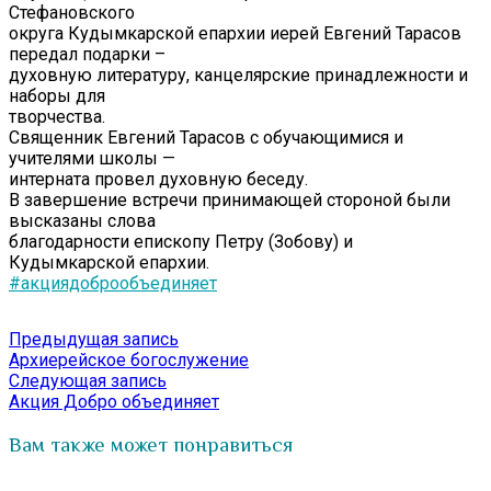
Стефановского
округа Кудымкарской епархии иерей Евгений Тарасов
передал подарки –
духовную литературу, канцелярские принадлежности и
наборы для
творчества.
Священник Евгений Тарасов с обучающимися и
учителями школы —
интерната провел духовную беседу.
В завершение встречи принимающей стороной были
высказаны слова
благодарности епископу Петру (Зобову) и
Кудымкарской епархии.
#акциядоброобъединяет
Навигация
Предыдущая
Предыдущая запись
запись:
Архиерейское богослужение
по
Следующая
Следующая запись
записям
запись:
Акция Добро объединяет
Вам также может понравиться