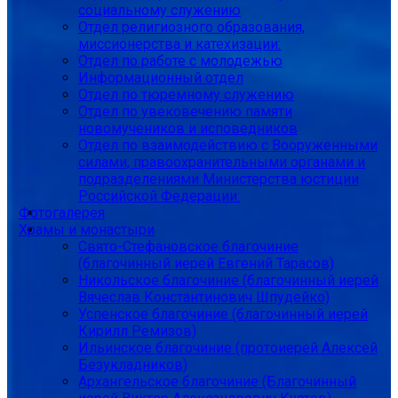
социальному служению
Отдел религиозного образования,
миссионерства и катехизации:
Отдел по работе с молодежью
Информационный отдел
Отдел по тюремному служению
Отдел по увековечению памяти
новомучеников и исповедников
Отдел по взаимодействию с Вооруженными
силами, правоохранительными органами и
подразделениями Министерства юстиции
Российской Федерации:
Фотогалерея
Храмы и монастыри
Свято-Стефановское благочиние
(благочинный иерей Евгений Тарасов)
Никольское благочиние (благочинный иерей
Вячеслав Константинович Шпудейко)
Успенское благочиние (благочинный иерей
Кирилл Ремизов)
Ильинское благочиние (протоиерей Алексей
Безукладников)
Архангельское благочиние (Благочинный