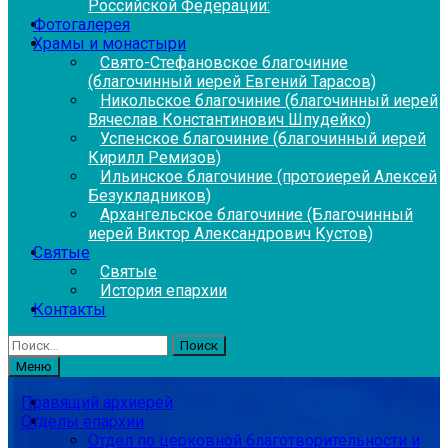
Российской Федерации:
Фотогалерея
Храмы и монастыри
Свято-Стефановское благочиние
(благочинный иерей Евгений Тарасов)
Никольское благочиние (благочинный иерей
Вячеслав Константинович Шпудейко)
Успенское благочиние (благочинный иерей
Кирилл Ремизов)
Ильинское благочиние (протоиерей Алексей
Безукладников)
Архангельское благочиние (Благочинный
иерей Виктор Александрович Кустов)
Святые
Святые
История епархии
Контакты
Найти:
Меню
Правящий архиерей
Отделы епархии
Отдел по церковной благотворительности и