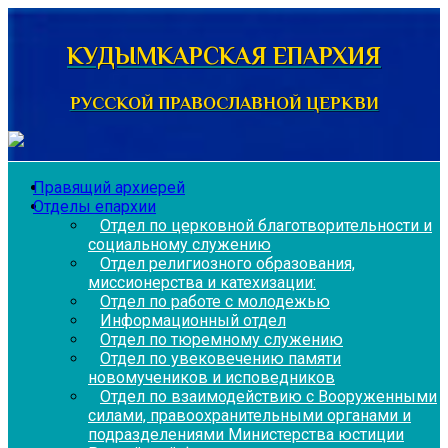
Перейти
к
КУДЫМКАРСКАЯ ЕПАРХИЯ
содержимому
РУССКОЙ ПРАВОСЛАВНОЙ ЦЕРКВИ
Правящий архиерей
Отделы епархии
Отдел по церковной благотворительности и
социальному служению
Отдел религиозного образования,
миссионерства и катехизации:
Отдел по работе с молодежью
Информационный отдел
Отдел по тюремному служению
Отдел по увековечению памяти
новомучеников и исповедников
Отдел по взаимодействию с Вооруженными
силами, правоохранительными органами и
подразделениями Министерства юстиции