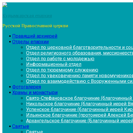
Перейти
к
Кудымкарская епархия
содержимому
Русской Православной церкви
Правящий архиерей
Отделы епархии
Отдел по церковной благотворительности и с
Отдел религиозного образования, миссионерств
Отдел по работе с молодежью
Информационный отдел
Отдел по тюремному служению
Отдел по увековечению памяти новомученико
Отдел по взаимодействию с Вооруженными си
Фотогалерея
Храмы и монастыри
Свято-Стефановское благочиние (благочинный 
Никольское благочиние (благочинный иерей В
Успенское благочиние (благочинный иерей Ки
Ильинское благочиние (протоиерей Алексей Б
Архангельское благочиние (Благочинный иерей
Святые
Святые