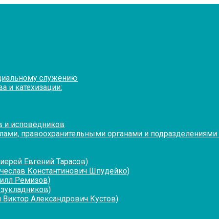
оциальному служению
а и катехизации:
в и исповедников
лами, правоохранительными органами и подразделениями
иерей Евгений Тарасов)
ячеслав Константинович Шпудейко)
рилл Ремизов)
езукладников)
 Виктор Александрович Кустов)