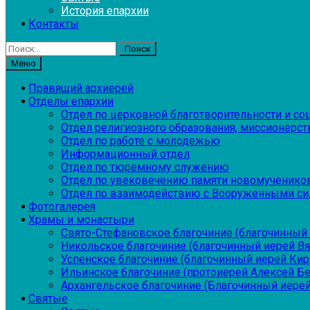
История епархии
Контакты
Найти:
Меню
Правящий архиерей
Отделы епархии
Отдел по церковной благотворительности и с
Отдел религиозного образования, миссионерств
Отдел по работе с молодежью
Информационный отдел
Отдел по тюремному служению
Отдел по увековечению памяти новомученико
Отдел по взаимодействию с Вооруженными си
Фотогалерея
Храмы и монастыри
Свято-Стефановское благочиние (благочинный 
Никольское благочиние (благочинный иерей В
Успенское благочиние (благочинный иерей Ки
Ильинское благочиние (протоиерей Алексей Б
Архангельское благочиние (Благочинный иерей
Святые