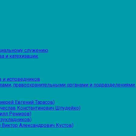
оциальному служению
а и катехизации:
в и исповедников
лами, правоохранительными органами и подразделениями
иерей Евгений Тарасов)
ячеслав Константинович Шпудейко)
рилл Ремизов)
езукладников)
 Виктор Александрович Кустов)