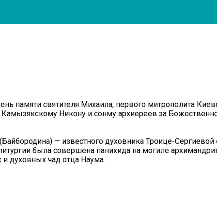
 день памяти святителя Михаила, первого митрополита Ки
 Камызякскому Никону и сонму архиереев за Божественно
 (Байбородина) — известного духовника Троице-Сергиевой
литургии была совершена панихида на могиле архимандрит
 и духовных чад отца Наума.