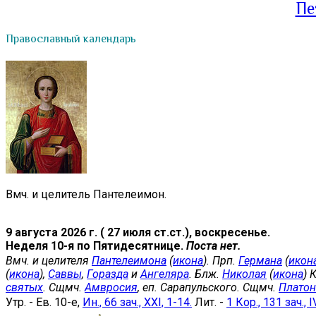
Пе
Православный календарь
Вмч. и целитель Пантелеимон.
9 августа 2026 г. ( 27 июля ст.ст.), воскресенье.
Неделя 10-я по Пятидесятнице.
Поста нет.
Вмч. и целителя
Пантелеимона
(
икона
). Прп.
Германа
(
икон
(
икона
),
Саввы
,
Горазда
и
Ангеляра
. Блж.
Николая
(
икона
) 
святых
. Сщмч.
Амвросия
, еп. Сарапульского. Сщмч.
Платон
Утр. - Ев. 10-е,
Ин., 66 зач., XXI, 1-14.
Лит. -
1 Кор., 131 зач., I