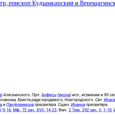
тр, епископ Кудымкарский и Верещагинс
а
) Аляскинского. Прп.
Анфисы
(
икона
) исп., игумении и 90 с
Кочанова, Христа ради юродивого, Новгородского. Свт.
Иоас
а
и
Пантелеимона
пресвитера. Сщмч.
Иоанна
пресвитера.
V, 9-16.
Мф., 72 зач., XVII, 14-23.
Вмч.:
2 Тим., 292 зач., II, 1-10.