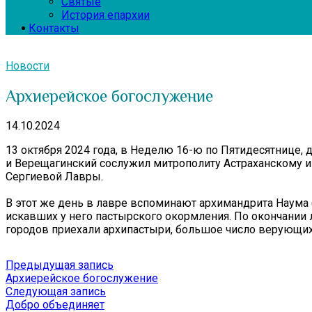
Святые
История епархии
Контакты
Новости
Архиерейское богослужение
14.10.2024
13 октября 2024 года, в Неделю 16-ю по Пятидесятнице,
и Верещагинский сослужил митрополиту Астраханскому и
Сергиевой Лавры.
В этот же день в лавре вспоминают архимандрита Наума
искавших у него пастырского окормления. По окончании 
городов приехали архипастыри, большое число верующих
Навигация
Предыдущая
Предыдущая запись
запись:
Архиерейское богослужение
по
Следующая
Следующая запись
записям
запись:
Добро объединяет