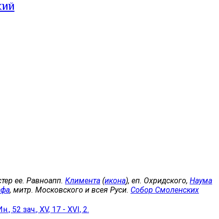
кий
естер ее. Равноапп.
Климента
(
икона
), еп. Охридского,
Наума
афа
, митр. Московского и всея Руси.
Собор Смоленских
Ин., 52 зач., XV, 17 - XVI, 2.