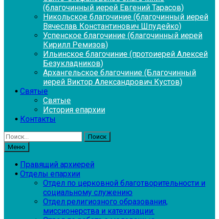
(благочинный иерей Евгений Тарасов)
Никольское благочиние (благочинный иерей
Вячеслав Константинович Шпудейко)
Успенское благочиние (благочинный иерей
Кирилл Ремизов)
Ильинское благочиние (протоиерей Алексей
Безукладников)
Архангельское благочиние (Благочинный
иерей Виктор Александрович Кустов)
Святые
Святые
История епархии
Контакты
Найти:
Меню
Правящий архиерей
Отделы епархии
Отдел по церковной благотворительности и
социальному служению
Отдел религиозного образования,
миссионерства и катехизации: