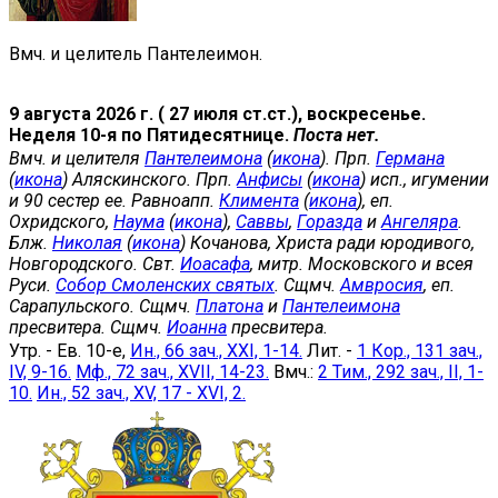
Вмч. и целитель Пантелеимон.
9 августа 2026 г. ( 27 июля ст.ст.), воскресенье.
Неделя 10-я по Пятидесятнице.
Поста нет.
Вмч. и целителя
Пантелеимона
(
икона
). Прп.
Германа
(
икона
) Аляскинского. Прп.
Анфисы
(
икона
) исп., игумении
и 90 сестер ее. Равноапп.
Климента
(
икона
), еп.
Охридского,
Наума
(
икона
),
Саввы
,
Горазда
и
Ангеляра
.
Блж.
Николая
(
икона
) Кочанова, Христа ради юродивого,
Новгородского. Свт.
Иоасафа
, митр. Московского и всея
Руси.
Собор Смоленских святых
. Сщмч.
Амвросия
, еп.
Сарапульского. Сщмч.
Платона
и
Пантелеимона
пресвитера. Сщмч.
Иоанна
пресвитера.
Утр. - Ев. 10-е,
Ин., 66 зач., XXI, 1-14.
Лит. -
1 Кор., 131 зач.,
IV, 9-16.
Мф., 72 зач., XVII, 14-23.
Вмч.:
2 Тим., 292 зач., II, 1-
10.
Ин., 52 зач., XV, 17 - XVI, 2.