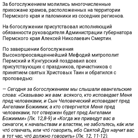
За богослужением молились многочисленные
прихожане храмов, расположенных на территории
Пермского края и паломники из соседних регионов.
На богослужении присутствовал исполняющий
обязанности руководителя Администрации губернатора
Пермского края Алексей Николаевич Смертин.
По завершении богослужения
Высокопреосвященнейший Мефодий митрополит
Пермский и Кунгурский поздравил всех
присутствующих с праздников, причастников с
принятием святых Христовых Таин и обратился с
проповедью:
—
Сегодня за богослужением мы слышали евангельские
слова: «Сказываю же вам: всякого, кто исповедает Меня
пред человеками, и Сын Человеческий исповедает пред
Ангелами Божиими; а кто отвергнется Меня пред
человеками, тот отвержен будет пред Ангелами
Божиими» (Лк. 12,8-9) и «Когда же приведут вас в
синагоги, к начальствам и властям, не заботьтесь, ка́к или
что́ отвечать, или что́ говорить, ибо Святой Дух научит вас
в тот час, что́ должно говорить» (Лк. 12, 11-12).