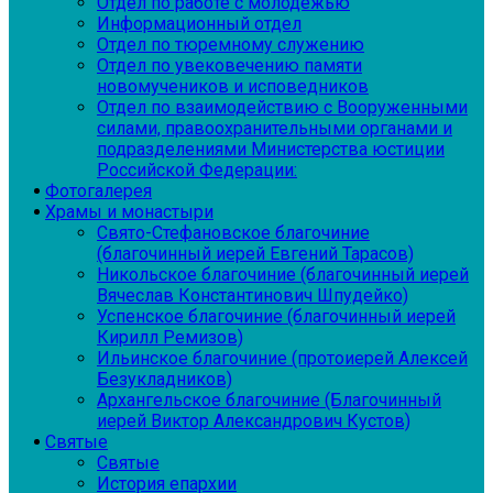
Отдел по работе с молодежью
Информационный отдел
Отдел по тюремному служению
Отдел по увековечению памяти
новомучеников и исповедников
Отдел по взаимодействию с Вооруженными
силами, правоохранительными органами и
подразделениями Министерства юстиции
Российской Федерации:
Фотогалерея
Храмы и монастыри
Свято-Стефановское благочиние
(благочинный иерей Евгений Тарасов)
Никольское благочиние (благочинный иерей
Вячеслав Константинович Шпудейко)
Успенское благочиние (благочинный иерей
Кирилл Ремизов)
Ильинское благочиние (протоиерей Алексей
Безукладников)
Архангельское благочиние (Благочинный
иерей Виктор Александрович Кустов)
Святые
Святые
История епархии