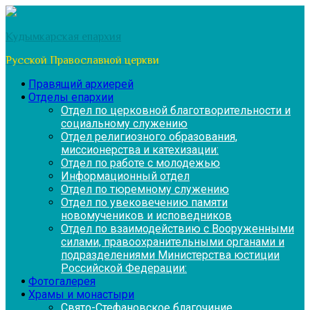
Перейти
к
Кудымкарская епархия
содержимому
Русской Православной церкви
Правящий архиерей
Отделы епархии
Отдел по церковной благотворительности и
социальному служению
Отдел религиозного образования,
миссионерства и катехизации:
Отдел по работе с молодежью
Информационный отдел
Отдел по тюремному служению
Отдел по увековечению памяти
новомучеников и исповедников
Отдел по взаимодействию с Вооруженными
силами, правоохранительными органами и
подразделениями Министерства юстиции
Российской Федерации:
Фотогалерея
Храмы и монастыри
Свято-Стефановское благочиние