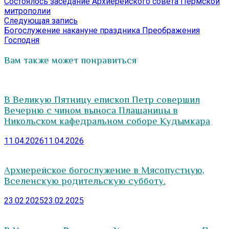
запись:
Состоялось заседание Архиерейского совета Пермской
по
митрополии
записям
Следующая
Следующая запись
запись:
Богослужение накануне праздника Преображения
Господня
Вам также может понравиться
В Великую Пятницу епископ Петр совершил
Вечерню с чином выноса Плащаницы в
Никольском кафедральном соборе Кудымкара
11.04.2026
11.04.2026
Архиерейское богослужение в Мясопустную,
Вселенскую родительскую субботу.
23.02.2025
23.02.2025