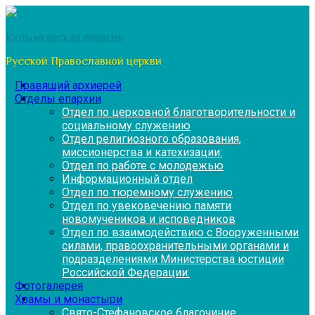
Перейти
к
Кудымкарская епархия
содержимому
Русской Православной церкви
Правящий архиерей
Отделы епархии
Отдел по церковной благотворительности и
социальному служению
Отдел религиозного образования,
миссионерства и катехизации:
Отдел по работе с молодежью
Информационный отдел
Отдел по тюремному служению
Отдел по увековечению памяти
новомучеников и исповедников
Отдел по взаимодействию с Вооруженными
силами, правоохранительными органами и
подразделениями Министерства юстиции
Российской Федерации:
Фотогалерея
Храмы и монастыри
Свято-Стефановское благочиние