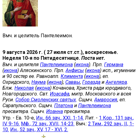
Вмч. и целитель Пантелеимон.
9 августа 2026 г. ( 27 июля ст.ст.), воскресенье.
Неделя 10-я по Пятидесятнице.
Поста нет.
Вмч. и целителя
Пантелеимона
(
икона
). Прп.
Германа
(
икона
) Аляскинского. Прп.
Анфисы
(
икона
) исп., игумении
и 90 сестер ее. Равноапп.
Климента
(
икона
), еп.
Охридского,
Наума
(
икона
),
Саввы
,
Горазда
и
Ангеляра
.
Блж.
Николая
(
икона
) Кочанова, Христа ради юродивого,
Новгородского. Свт.
Иоасафа
, митр. Московского и всея
Руси.
Собор Смоленских святых
. Сщмч.
Амвросия
, еп.
Сарапульского. Сщмч.
Платона
и
Пантелеимона
пресвитера. Сщмч.
Иоанна
пресвитера.
Утр. - Ев. 10-е,
Ин., 66 зач., XXI, 1-14.
Лит. -
1 Кор., 131 зач.,
IV, 9-16.
Мф., 72 зач., XVII, 14-23.
Вмч.:
2 Тим., 292 зач., II, 1-
10.
Ин., 52 зач., XV, 17 - XVI, 2.