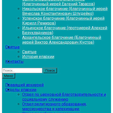
(благочинный иерей Евгений Тарасов)
Никольское благочиние (благочинный иерей
Вячеслав Константинович Шпудейко)
Успенское благочиние (благочинный иерей
Кирилл Ремизов)
Ильинское благочиние (протоиерей Алексей
Безукладников)
Архангельское благочиние (Благочинный
иерей Виктор Александрович Кустов)
Святые
Святые
История епархии
Контакты
Найти:
Меню
Правящий архиерей
Отделы епархии
Отдел по церковной благотворительности и
социальному служению
Отдел религиозного образования,
миссионерства и катехизации: