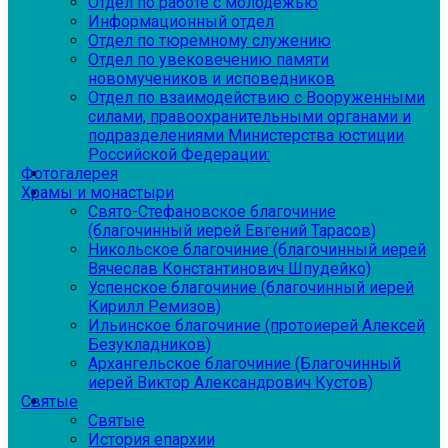
Отдел по работе с молодежью
Информационный отдел
Отдел по тюремному служению
Отдел по увековечению памяти
новомучеников и исповедников
Отдел по взаимодействию с Вооруженными
силами, правоохранительными органами и
подразделениями Министерства юстиции
Российской Федерации:
Фотогалерея
Храмы и монастыри
Свято-Стефановское благочиние
(благочинный иерей Евгений Тарасов)
Никольское благочиние (благочинный иерей
Вячеслав Константинович Шпудейко)
Успенское благочиние (благочинный иерей
Кирилл Ремизов)
Ильинское благочиние (протоиерей Алексей
Безукладников)
Архангельское благочиние (Благочинный
иерей Виктор Александрович Кустов)
Святые
Святые
История епархии