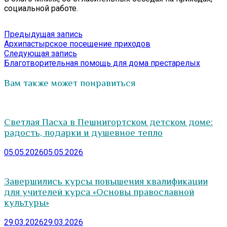
социальной работе.
Навигация
Предыдущая
Предыдущая запись
запись:
Архипастырское посещение приходов
по
Следующая
Следующая запись
записям
запись:
Благотворительная помощь для дома престарелых
Вам также может понравиться
Светлая Пасха в Пешнигортском детском доме:
радость, подарки и душевное тепло
05.05.2026
05.05.2026
Завершились курсы повышения квалификации
для учителей курса «Основы православной
культуры»
29.03.2026
29.03.2026