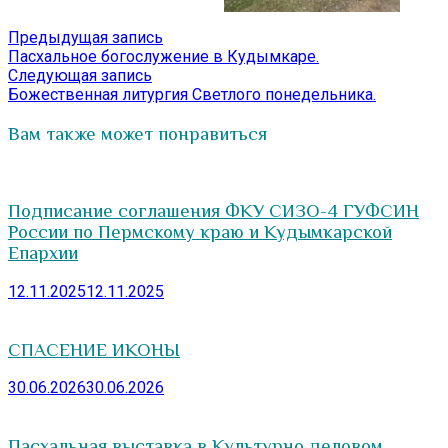
Навигация
Предыдущая
Предыдущая запись
запись:
Пасхальное богослужение в Кудымкаре.
по
Следующая
Следующая запись
записям
запись:
Божественная литургия Светлого понедельника.
Вам также может понравиться
Подписание соглашения ФКУ СИЗО-4 ГУФСИН
России по Пермскому краю и Кудымкарской
Епархии
12.11.2025
12.11.2025
СПАСЕНИЕ ИКОНЫ
30.06.2026
30.06.2026
Пасхальная выставка в Культурно деловом