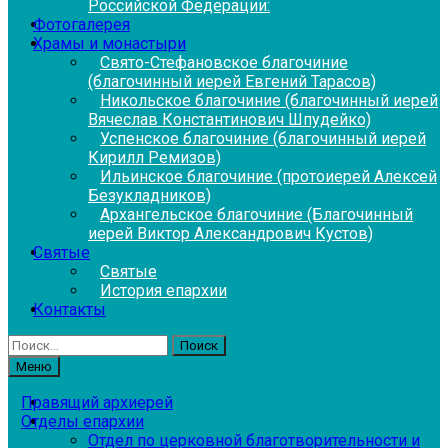
Российской Федерации:
Фотогалерея
Храмы и монастыри
Свято-Стефановское благочиние
(благочинный иерей Евгений Тарасов)
Никольское благочиние (благочинный иерей
Вячеслав Константинович Шпудейко)
Успенское благочиние (благочинный иерей
Кирилл Ремизов)
Ильинское благочиние (протоиерей Алексей
Безукладников)
Архангельское благочиние (Благочинный
иерей Виктор Александрович Кустов)
Святые
Святые
История епархии
Контакты
Найти:
Меню
Правящий архиерей
Отделы епархии
Отдел по церковной благотворительности и