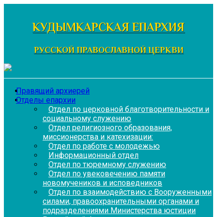
Перейти
к
КУДЫМКАРСКАЯ ЕПАРХИЯ
содержимому
РУССКОЙ ПРАВОСЛАВНОЙ ЦЕРКВИ
Правящий архиерей
Отделы епархии
Отдел по церковной благотворительности и
социальному служению
Отдел религиозного образования,
миссионерства и катехизации:
Отдел по работе с молодежью
Информационный отдел
Отдел по тюремному служению
Отдел по увековечению памяти
новомучеников и исповедников
Отдел по взаимодействию с Вооруженными
силами, правоохранительными органами и
подразделениями Министерства юстиции