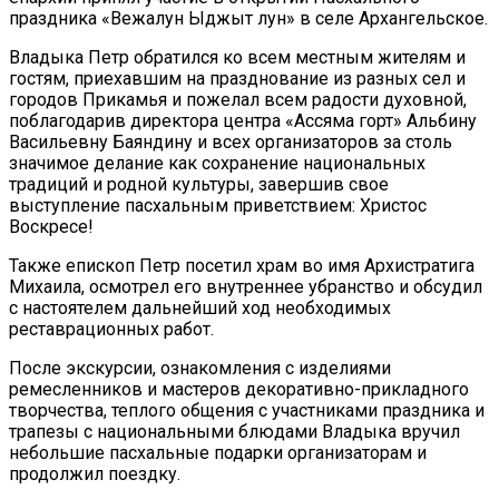
праздника «Вежалун Ыджыт лун» в селе Архангельское.
Владыка Петр обратился ко всем местным жителям и
гостям, приехавшим на празднование из разных сел и
городов Прикамья и пожелал всем радости духовной,
поблагодарив директора центра «Ассяма горт» Альбину
Васильевну Баяндину и всех организаторов за столь
значимое делание как сохранение национальных
традиций и родной культуры, завершив свое
выступление пасхальным приветствием: Христос
Воскресе!
Также епископ Петр посетил храм во имя Архистратига
Михаила, осмотрел его внутреннее убранство и обсудил
с настоятелем дальнейший ход необходимых
реставрационных работ.
После экскурсии, ознакомления с изделиями
ремесленников и мастеров декоративно-прикладного
творчества, теплого общения с участниками праздника и
трапезы с национальными блюдами Владыка вручил
небольшие пасхальные подарки организаторам и
продолжил поездку.