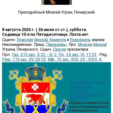
Преподобный Моисей Угрин, Печерский.
8 августа 2026 г. ( 26 июля ст.ст.), суббота.
Седмица 10-я по Пятидесятнице.
Поста нет.
Сщмчч.
Ермолая
(
икона
),
Ермиппа
и
Ермократа
, иереев
Никомидийских. Прмц.
Параскевы
. Прп.
Моисея
(
икона
)
Угрина, Печерского. Сщмч.
Сергия
пресвитера.
Прп.:
Гал., 213 зач., V, 22 - VI, 2.
Лк., 24 зач., VI, 17-23
. Ряд.:
Рим., 119 зач., XV, 30-33.
Мф., 73 зач., XVII, 24 - XVIII, 4.
КУДЫМКАРСКАЯ
ЕПАРХИЯ
РУССКОЙ
ПРАВОСЛАВНОЙ
ЦЕРКВИ
по благословению Петра,
епископа Кудымкарского
и Верещагинского