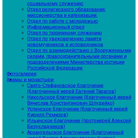
социальному служению
Отдел религиозного образования,
миссионерства и катехизации:
Отдел по работе с молодежью
Информационный отдел
Отдел по тюремному служению
Отдел по увековечению памяти
новомучеников и исповедников
Отдел по взаимодействию с Вооруженными
силами, правоохранительными органами и
подразделениями Министерства юстиции
Российской Федерации:
Фотогалерея
Храмы и монастыри
Свято-Стефановское благочиние
(благочинный иерей Евгений Тарасов)
Никольское благочиние (благочинный иерей
Вячеслав Константинович Шпудейко)
Успенское благочиние (благочинный иерей
Кирилл Ремизов)
Ильинское благочиние (протоиерей Алексей
Безукладников)
Архангельское благочиние (Благочинный