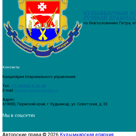
КУДЫМКАРСКАЯ Е
РУССКОЙ ПРАВОСЛА
по благословению Петра, е
Контакты
Канцелярия Епархиального управления:
Tел.:
+7 (34260) 4-36-48
E-mail:
kudym-eparh@yandex.ru
Адрес:
619000, Пермский край, г. Кудымкар, ул. Советская, д. 33
Мы в соцсетях
Авторские права © 2026
Кудымкарская епархия
.