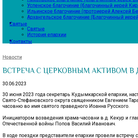
Успенское благочиние (благочинный иерей Ки
Ильинское благочиние (протоиерей Алексей Б
Архангельское благочиние (Благочинный иерей
Святые
Святые
История епархии
Контакты
Новости
ВСТРЕЧА С ЦЕРКОВНЫМ АКТИВОМ В 
30.06.2023
30 июня 2023 года секретарь Кудымкарской епархии, на
Свято-Стефановского округа священником Евгением Тара
часовню во имя святого праведного Иоанна Русского.
Инициатором возведения храма-часовни в д. Кекур и гл
Отечественной войны Попов Василий Иванович.
В ходе поездки представители епархии провели встречу