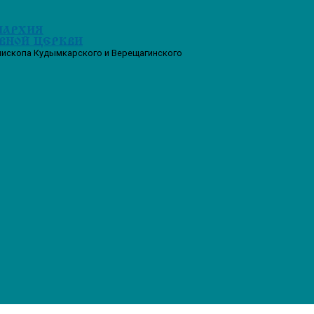
ПАРХИЯ
ВНОЙ ЦЕРКВИ
пископа Кудымкарского и Верещагинского