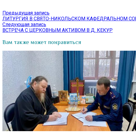
Навигация
Предыдущая
Предыдущая запись
запись:
ЛИТУРГИЯ В СВЯТО-НИКОЛЬСКОМ КАФЕДРАЛЬНОМ СО
по
Следующая
Следующая запись
записям
запись:
ВСТРЕЧА С ЦЕРКОВНЫМ АКТИВОМ В Д. КЕКУР
Вам также может понравиться