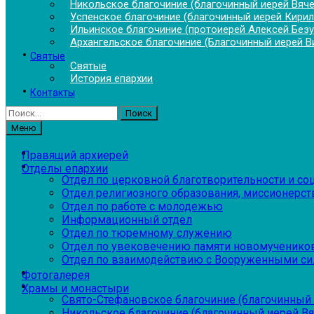
Никольское благочиние (благочинный иерей Вяч
Успенское благочиние (благочинный иерей Кирил
Ильинское благочиние (протоиерей Алексей Без
Архангельское благочиние (Благочинный иерей В
Святые
Святые
История епархии
Контакты
Найти:
Меню
Правящий архиерей
Отделы епархии
Отдел по церковной благотворительности и с
Отдел религиозного образования, миссионерств
Отдел по работе с молодежью
Информационный отдел
Отдел по тюремному служению
Отдел по увековечению памяти новомученико
Отдел по взаимодействию с Вооруженными си
Фотогалерея
Храмы и монастыри
Свято-Стефановское благочиние (благочинный 
Никольское благочиние (благочинный иерей В