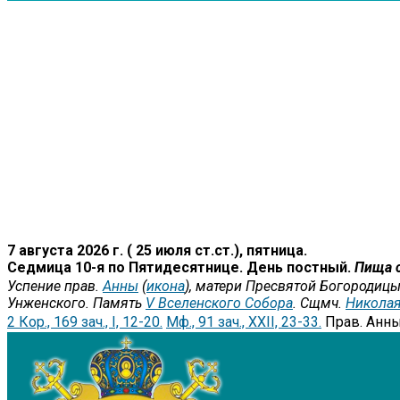
7 августа 2026 г. ( 25 июля ст.ст.), пятница.
Седмица 10-я по Пятидесятнице. День постный.
Пища 
Успение прав.
Анны
(
икона
), матери Пресвятой Богородицы
Унженского. Память
V Вселенского Собора
. Сщмч.
Никола
2 Кор., 169 зач., I, 12-20.
Мф., 91 зач., XXII, 23-33.
Прав. Анн