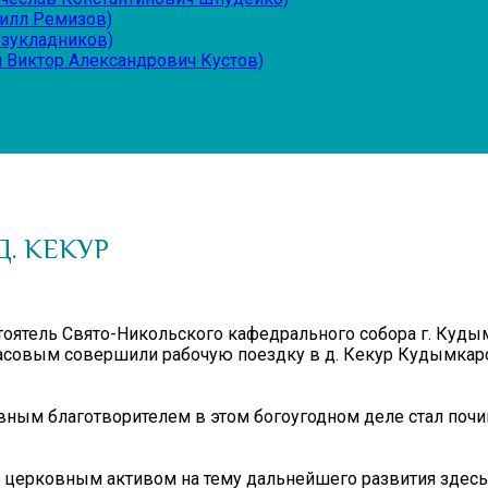
рилл Ремизов)
езукладников)
 Виктор Александрович Кустов)
Д. КЕКУР
стоятель Свято-Никольского кафедрального собора г. Куд
совым совершили рабочую поездку в д. Кекур Кудымкарск
авным благотворителем в этом богоугодном деле стал поч
 с церковным активом на тему дальнейшего развития здес