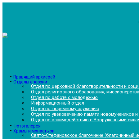
Перейти
к
содержимому
Правящий архиерей
Отделы епархии
Отдел по церковной благотворительности и соц
Отдел религиозного образования, миссионерства
Отдел по работе с молодежью
Информационный отдел
Отдел по тюремному служению
Отдел по увековечению памяти новомучеников и
Отдел по взаимодействию с Вооруженными силам
Фотогалерея
Храмы и монастыри
Свято-Стефановское благочиние (благочинный ие