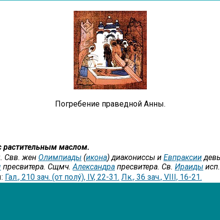
Погребение праведной Анны.
с растительным маслом.
. Свв. жен
Олимпиады
(
икона
) диакониссы и
Евпраксии
девы
я
пресвитера. Сщмч.
Александра
пресвитера. Св.
Ираиды
исп.
ы:
Гал., 210 зач. (от полу́), IV, 22-31.
Лк., 36 зач., VIII, 16-21.