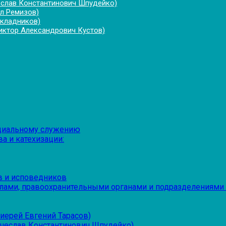
еслав Константинович Шпудейко)
л Ремизов)
укладников)
иктор Александрович Кустов)
оциальному служению
а и катехизации:
в и исповедников
лами, правоохранительными органами и подразделениями
иерей Евгений Тарасов)
ячеслав Константинович Шпудейко)