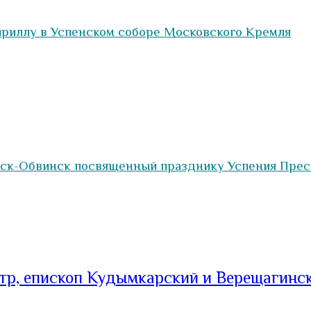
риллу в Успенском соборе Московского Кремля
нск-Обвинск посвященный празднику Успения Прес
тр, епископ Кудымкарский и Верещагинс