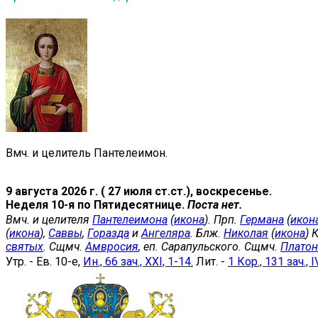
Вмч. и целитель Пантелеимон.
9 августа 2026 г. ( 27 июля ст.ст.), воскресенье.
Неделя 10-я по Пятидесятнице.
Поста нет.
Вмч. и целителя
Пантелеимона
(
икона
). Прп.
Германа
(
икон
(
икона
),
Саввы
,
Горазда
и
Ангеляра
. Блж.
Николая
(
икона
) 
святых
. Сщмч.
Амвросия
, еп. Сарапульского. Сщмч.
Платон
Утр. - Ев. 10-е,
Ин., 66 зач., XXI, 1-14.
Лит. -
1 Кор., 131 зач., I