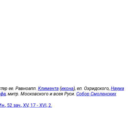
естер ее. Равноапп.
Климента
(
икона
), еп. Охридского,
Наума
афа
, митр. Московского и всея Руси.
Собор Смоленских
Ин., 52 зач., XV, 17 - XVI, 2.