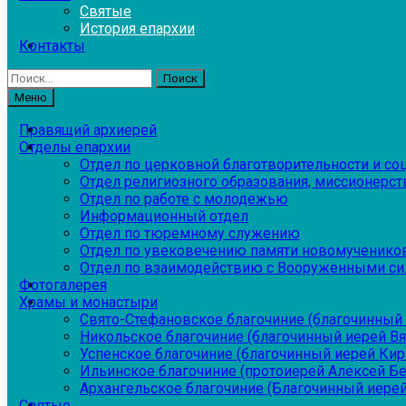
Святые
История епархии
Контакты
Найти:
Меню
Правящий архиерей
Отделы епархии
Отдел по церковной благотворительности и с
Отдел религиозного образования, миссионерств
Отдел по работе с молодежью
Информационный отдел
Отдел по тюремному служению
Отдел по увековечению памяти новомученико
Отдел по взаимодействию с Вооруженными си
Фотогалерея
Храмы и монастыри
Свято-Стефановское благочиние (благочинный 
Никольское благочиние (благочинный иерей В
Успенское благочиние (благочинный иерей Ки
Ильинское благочиние (протоиерей Алексей Б
Архангельское благочиние (Благочинный иерей
Святые