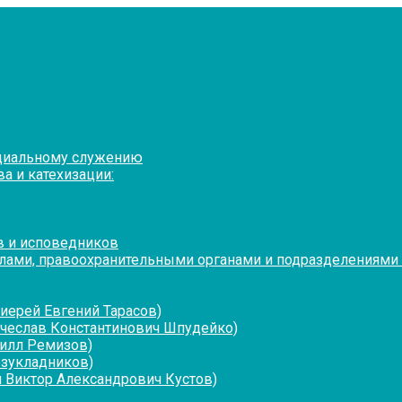
оциальному служению
а и катехизации:
в и исповедников
лами, правоохранительными органами и подразделениями
иерей Евгений Тарасов)
ячеслав Константинович Шпудейко)
рилл Ремизов)
езукладников)
 Виктор Александрович Кустов)