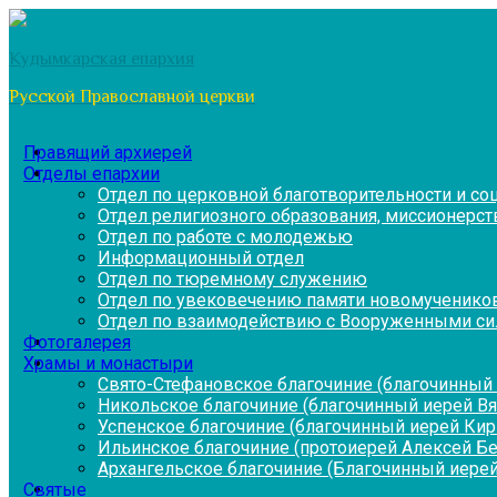
Перейти
к
Кудымкарская епархия
содержимому
Русской Православной церкви
Правящий архиерей
Отделы епархии
Отдел по церковной благотворительности и с
Отдел религиозного образования, миссионерств
Отдел по работе с молодежью
Информационный отдел
Отдел по тюремному служению
Отдел по увековечению памяти новомученико
Отдел по взаимодействию с Вооруженными си
Фотогалерея
Храмы и монастыри
Свято-Стефановское благочиние (благочинный 
Никольское благочиние (благочинный иерей В
Успенское благочиние (благочинный иерей Ки
Ильинское благочиние (протоиерей Алексей Б
Архангельское благочиние (Благочинный иерей
Святые