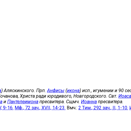
а
) Аляскинского. Прп.
Анфисы
(
икона
) исп., игумении и 90 с
Кочанова, Христа ради юродивого, Новгородского. Свт.
Иоас
а
и
Пантелеимона
пресвитера. Сщмч.
Иоанна
пресвитера.
V, 9-16.
Мф., 72 зач., XVII, 14-23.
Вмч.:
2 Тим., 292 зач., II, 1-10.