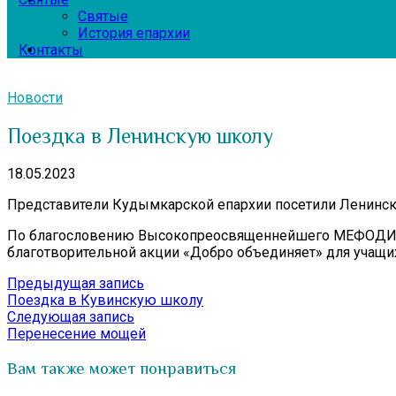
Святые
История епархии
Контакты
Новости
Поездка в Ленинскую школу
18.05.2023
Представители Кудымкарской епархии посетили Ленинск
По благословению Высокопреосвященнейшего МЕФОДИЯ, 
благотворительной акции «Добро объединяет» для учащих
Навигация
Предыдущая
Предыдущая запись
запись:
Поездка в Кувинскую школу
по
Следующая
Следующая запись
записям
запись:
Перенесение мощей
Вам также может понравиться