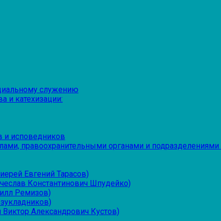
оциальному служению
а и катехизации:
в и исповедников
лами, правоохранительными органами и подразделениями
иерей Евгений Тарасов)
ячеслав Константинович Шпудейко)
рилл Ремизов)
езукладников)
 Виктор Александрович Кустов)