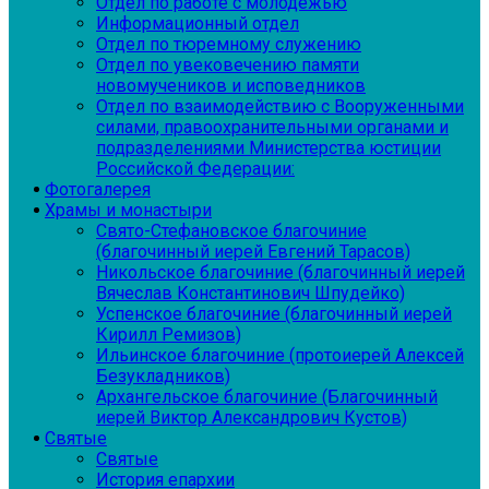
Отдел по работе с молодежью
Информационный отдел
Отдел по тюремному служению
Отдел по увековечению памяти
новомучеников и исповедников
Отдел по взаимодействию с Вооруженными
силами, правоохранительными органами и
подразделениями Министерства юстиции
Российской Федерации:
Фотогалерея
Храмы и монастыри
Свято-Стефановское благочиние
(благочинный иерей Евгений Тарасов)
Никольское благочиние (благочинный иерей
Вячеслав Константинович Шпудейко)
Успенское благочиние (благочинный иерей
Кирилл Ремизов)
Ильинское благочиние (протоиерей Алексей
Безукладников)
Архангельское благочиние (Благочинный
иерей Виктор Александрович Кустов)
Святые
Святые
История епархии