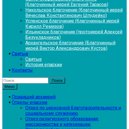
(благочинный иерей Евгений Тарасов)
Никольское благочиние (благочинный иерей
Вячеслав Константинович Шпудейко)
Успенское благочиние (благочинный иерей
Кирилл Ремизов)
Ильинское благочиние (протоиерей Алексей
Безукладников)
Архангельское благочиние (Благочинный
иерей Виктор Александрович Кустов)
Святые
Святые
История епархии
Контакты
Найти:
Меню
Правящий архиерей
Отделы епархии
Отдел по церковной благотворительности и
социальному служению
Отдел религиозного образования,
миссионерства и катехизации: