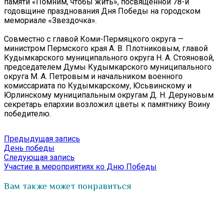
памяти «Помним, чтобы жить», посвященной 78-й
годовщине празднования Дня Победы на городском
мемориале «Звездочка».
Совместно с главой Коми-Пермяцкого округа —
министром Пермского края А. В. Плотниковым, главой
Кудымкарского муниципального округа Н. А. Стояновой,
председателем Думы Кудымкарского муниципального
округа М. А. Петровым и начальником военного
комиссариата по Кудымкарскому, Юсьвинскому и
Юрлинскому муниципальным округам Д. Н. Деруновым
секретарь епархии возложил цветы к памятнику Воину
победителю.
Навигация
Предыдущая
Предыдущая запись
запись:
День победы
по
Следующая
Следующая запись
записям
запись:
Участие в мероприятиях ко Дню Победы
Вам также может понравиться