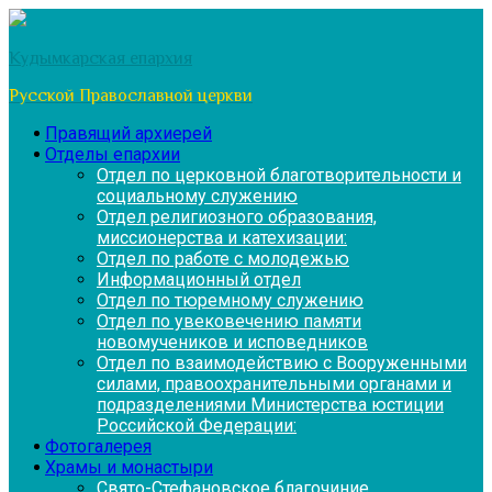
Перейти
к
Кудымкарская епархия
содержимому
Русской Православной церкви
Правящий архиерей
Отделы епархии
Отдел по церковной благотворительности и
социальному служению
Отдел религиозного образования,
миссионерства и катехизации:
Отдел по работе с молодежью
Информационный отдел
Отдел по тюремному служению
Отдел по увековечению памяти
новомучеников и исповедников
Отдел по взаимодействию с Вооруженными
силами, правоохранительными органами и
подразделениями Министерства юстиции
Российской Федерации:
Фотогалерея
Храмы и монастыри
Свято-Стефановское благочиние