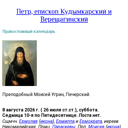
Петр, епископ Кудымкарский и
Верещагинский
Православный календарь
Преподобный Моисей Угрин, Печерский.
8 августа 2026 г. ( 26 июля ст.ст.), суббота.
Седмица 10-я по Пятидесятнице.
Поста нет.
Сщмчч.
Ермолая
(
икона
),
Ермиппа
и
Ермократа
, иереев
Никомидийских. Прмц.
Параскевы
. Прп.
Моисея
(
икона
)