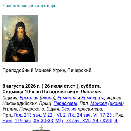
Православный календарь
Преподобный Моисей Угрин, Печерский.
8 августа 2026 г. ( 26 июля ст.ст.), суббота.
Седмица 10-я по Пятидесятнице.
Поста нет.
Сщмчч.
Ермолая
(
икона
),
Ермиппа
и
Ермократа
, иереев
Никомидийских. Прмц.
Параскевы
. Прп.
Моисея
(
икона
)
Угрина, Печерского. Сщмч.
Сергия
пресвитера.
Прп.:
Гал., 213 зач., V, 22 - VI, 2.
Лк., 24 зач., VI, 17-23
. Ряд.:
Рим., 119 зач., XV, 30-33.
Мф., 73 зач., XVII, 24 - XVIII, 4.