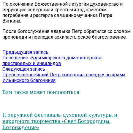
По окончании Божественной литургии духовенство и
верующие совершили крестный ход к местам
погребения и растерла священномученика Петра
Вяткина.
После богослужения владыка Петр обратился со словом
проповеди и преподал архипастырское благословение.
Навигация
Предыдущая
Предыдущая запись
запись:
Посещение кудымкарского дома-интерната
по
престарелых и инвалидов
записям
Следующая
Следующая запись
запись:
Преосвященнейший Петр совершил поездку по храма
Ильинского благочиния
Вам также может понравиться
II окружной фестиваль духовной культуры и
народного творчества «Свет Богородицы.
Возрождение»