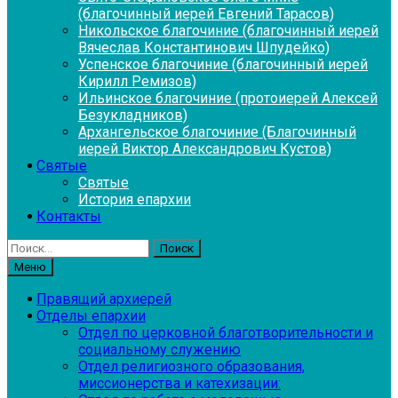
(благочинный иерей Евгений Тарасов)
Никольское благочиние (благочинный иерей
Вячеслав Константинович Шпудейко)
Успенское благочиние (благочинный иерей
Кирилл Ремизов)
Ильинское благочиние (протоиерей Алексей
Безукладников)
Архангельское благочиние (Благочинный
иерей Виктор Александрович Кустов)
Святые
Святые
История епархии
Контакты
Найти:
Меню
Правящий архиерей
Отделы епархии
Отдел по церковной благотворительности и
социальному служению
Отдел религиозного образования,
миссионерства и катехизации: