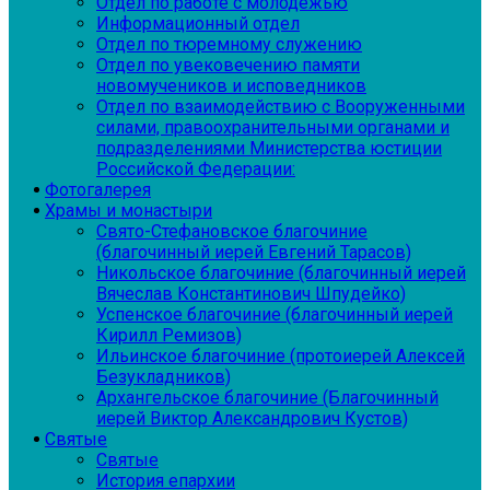
Отдел по работе с молодежью
Информационный отдел
Отдел по тюремному служению
Отдел по увековечению памяти
новомучеников и исповедников
Отдел по взаимодействию с Вооруженными
силами, правоохранительными органами и
подразделениями Министерства юстиции
Российской Федерации:
Фотогалерея
Храмы и монастыри
Свято-Стефановское благочиние
(благочинный иерей Евгений Тарасов)
Никольское благочиние (благочинный иерей
Вячеслав Константинович Шпудейко)
Успенское благочиние (благочинный иерей
Кирилл Ремизов)
Ильинское благочиние (протоиерей Алексей
Безукладников)
Архангельское благочиние (Благочинный
иерей Виктор Александрович Кустов)
Святые
Святые
История епархии