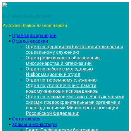
Перейти
к
Кудымкарская епархия
содержимому
Русской Православной церкви
Правящий архиерей
Отделы епархии
Отдел по церковной благотворительности и
социальному служению
Отдел религиозного образования,
миссионерства и катехизации:
Отдел по работе с молодежью
Информационный отдел
Отдел по тюремному служению
Отдел по увековечению памяти
новомучеников и исповедников
Отдел по взаимодействию с Вооруженными
силами, правоохранительными органами и
подразделениями Министерства юстиции
Российской Федерации:
Фотогалерея
Храмы и монастыри
Свято-Стефановское благочиние