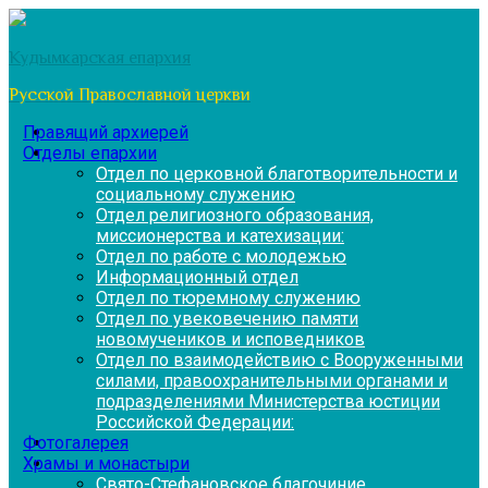
Перейти
к
Кудымкарская епархия
содержимому
Русской Православной церкви
Правящий архиерей
Отделы епархии
Отдел по церковной благотворительности и
социальному служению
Отдел религиозного образования,
миссионерства и катехизации:
Отдел по работе с молодежью
Информационный отдел
Отдел по тюремному служению
Отдел по увековечению памяти
новомучеников и исповедников
Отдел по взаимодействию с Вооруженными
силами, правоохранительными органами и
подразделениями Министерства юстиции
Российской Федерации:
Фотогалерея
Храмы и монастыри
Свято-Стефановское благочиние