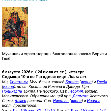
Мученники страстотерпцы благоверные князья Борис и
Глеб.
6 августа 2026 г. ( 24 июля ст.ст.), четверг.
Седмица 10-я по Пятидесятнице.
Поста нет.
Мц.
Христины
. Мчч. блгвв. князей
Бориса
(
икона
) и
Глеба
(
икона
), во св. Крещении Романа и Давида. Прп.
Поликарпа
, архим. Печерского. Свт.
Георгия
, архиеп.
Могилевского. Обретение мощей прп.
Далмата
Исетского.
Сщмч.
Алфея
диакона. Свв.
Николая
(
икона
) и
Иоанна
испп., пресвитеров.
Утр. -
Лк., 106 зач., XXI, 12-19.
Лит. -
2 Кор., 167 зач., I, 1-7.