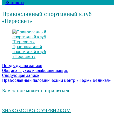
Контакты
Православный спортивный клуб
«Пересвет»
Православный
спортивный клуб
«Пересвет»
Навигация
Предыдущая
Предыдущая запись
запись:
Община глухих и слабослышащих
по
Следующая
Следующая запись
записям
запись:
Православный паломнический центр «Пермь Великая»
Вам также может понравиться
ЗНАКОМСТВО С УЧЕБНИКОМ