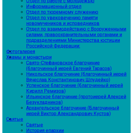
Отдел по работе с молодежью
Информационный отдел
Отдел по тюремному служению
Отдел по увековечению памяти
новомучеников и исповедников
Отдел по взаимодействию с Вооруженными
силами, правоохранительными органами и
подразделениями Министерства юстиции
Российской Федерации:
Фотогалерея
Храмы и монастыри
Свято-Стефановское благочиние
(благочинный иерей Евгений Тарасов)
Никольское благочиние (благочинный иерей
Вячеслав Константинович Шпудейко)
Успенское благочиние (благочинный иерей
Кирилл Ремизов)
Ильинское благочиние (протоиерей Алексей
Безукладников)
Архангельское благочиние (Благочинный
иерей Виктор Александрович Кустов)
Святые
Святые
История епархии