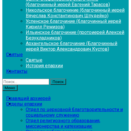
(благочинный иерей Евгений Тарасов)
Никольское благочиние (благочинный иерей
Вячеслав Константинович Шпудейко)
Успенское благочиние (благочинный иерей
Кирилл Ремизов)
Ильинское благочиние (протоиерей Алексей
Безукладников)
Архангельское благочиние (Благочинный
иерей Виктор Александрович Кустов)
Святые
Святые
История епархии
Контакты
Найти:
Меню
Правящий архиерей
Отделы епархии
Отдел по церковной благотворительности и
социальному служению
Отдел религиозного образования,
миссионерства и катехизации: