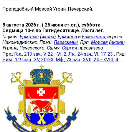
Преподобный Моисей Угрин, Печерский.
8 августа 2026 г. ( 26 июля ст.ст.), суббота.
Седмица 10-я по Пятидесятнице.
Поста нет.
Сщмчч.
Ермолая
(
икона
),
Ермиппа
и
Ермократа
, иереев
Никомидийских. Прмц.
Параскевы
. Прп.
Моисея
(
икона
)
Угрина, Печерского. Сщмч.
Сергия
пресвитера.
Прп.:
Гал., 213 зач., V, 22 - VI, 2.
Лк., 24 зач., VI, 17-23
. Ряд.:
Рим., 119 зач., XV, 30-33.
Мф., 73 зач., XVII, 24 - XVIII, 4.