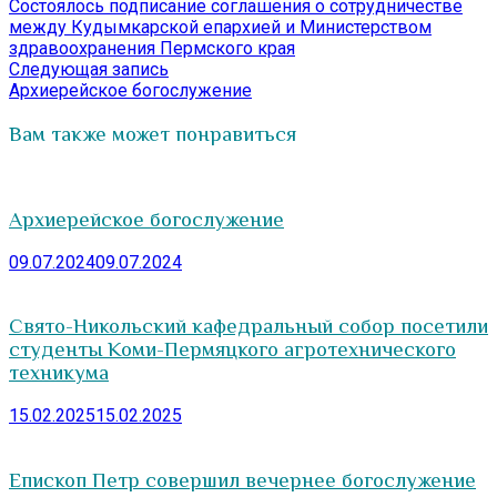
запись:
Состоялось подписание соглашения о сотрудничестве
по
между Кудымкарской епархией и Министерством
записям
здравоохранения Пермского края
Следующая
Следующая запись
запись:
Архиерейское богослужение
Вам также может понравиться
Архиерейское богослужение
09.07.2024
09.07.2024
Свято-Никольский кафедральный собор посетили
студенты Коми-Пермяцкого агротехнического
техникума
15.02.2025
15.02.2025
Епископ Петр совершил вечернее богослужение