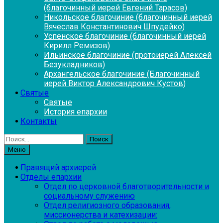
(благочинный иерей Евгений Тарасов)
Никольское благочиние (благочинный иерей
Вячеслав Константинович Шпудейко)
Успенское благочиние (благочинный иерей
Кирилл Ремизов)
Ильинское благочиние (протоиерей Алексей
Безукладников)
Архангельское благочиние (Благочинный
иерей Виктор Александрович Кустов)
Святые
Святые
История епархии
Контакты
Найти:
Меню
Правящий архиерей
Отделы епархии
Отдел по церковной благотворительности и
социальному служению
Отдел религиозного образования,
миссионерства и катехизации: