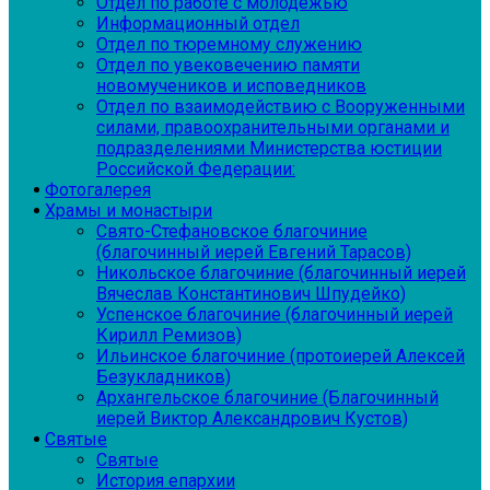
Отдел по работе с молодежью
Информационный отдел
Отдел по тюремному служению
Отдел по увековечению памяти
новомучеников и исповедников
Отдел по взаимодействию с Вооруженными
силами, правоохранительными органами и
подразделениями Министерства юстиции
Российской Федерации:
Фотогалерея
Храмы и монастыри
Свято-Стефановское благочиние
(благочинный иерей Евгений Тарасов)
Никольское благочиние (благочинный иерей
Вячеслав Константинович Шпудейко)
Успенское благочиние (благочинный иерей
Кирилл Ремизов)
Ильинское благочиние (протоиерей Алексей
Безукладников)
Архангельское благочиние (Благочинный
иерей Виктор Александрович Кустов)
Святые
Святые
История епархии