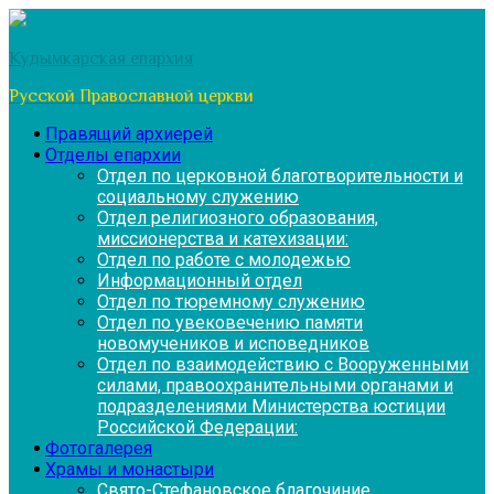
Перейти
к
Кудымкарская епархия
содержимому
Русской Православной церкви
Правящий архиерей
Отделы епархии
Отдел по церковной благотворительности и
социальному служению
Отдел религиозного образования,
миссионерства и катехизации:
Отдел по работе с молодежью
Информационный отдел
Отдел по тюремному служению
Отдел по увековечению памяти
новомучеников и исповедников
Отдел по взаимодействию с Вооруженными
силами, правоохранительными органами и
подразделениями Министерства юстиции
Российской Федерации:
Фотогалерея
Храмы и монастыри
Свято-Стефановское благочиние