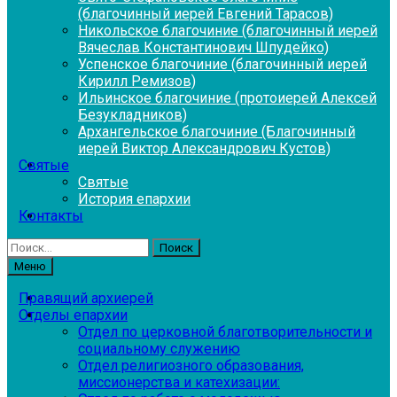
(благочинный иерей Евгений Тарасов)
Никольское благочиние (благочинный иерей
Вячеслав Константинович Шпудейко)
Успенское благочиние (благочинный иерей
Кирилл Ремизов)
Ильинское благочиние (протоиерей Алексей
Безукладников)
Архангельское благочиние (Благочинный
иерей Виктор Александрович Кустов)
Святые
Святые
История епархии
Контакты
Найти:
Меню
Правящий архиерей
Отделы епархии
Отдел по церковной благотворительности и
социальному служению
Отдел религиозного образования,
миссионерства и катехизации: