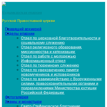
Перейти
к
Кудымкарская епархия
содержимому
Русской Православной церкви
Правящий архиерей
Отделы епархии
Отдел по церковной благотворительности и
социальному служению
Отдел религиозного образования,
миссионерства и катехизации:
Отдел по работе с молодежью
Информационный отдел
Отдел по тюремному служению
Отдел по увековечению памяти
новомучеников и исповедников
Отдел по взаимодействию с Вооруженными
силами, правоохранительными органами и
подразделениями Министерства юстиции
Российской Федерации:
Фотогалерея
Храмы и монастыри
Свято-Стефановское благочиние