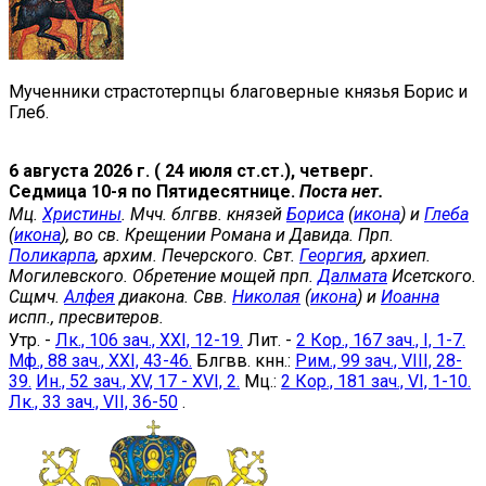
Мученники страстотерпцы благоверные князья Борис и
Глеб.
6 августа 2026 г. ( 24 июля ст.ст.), четверг.
Седмица 10-я по Пятидесятнице.
Поста нет.
Мц.
Христины
. Мчч. блгвв. князей
Бориса
(
икона
) и
Глеба
(
икона
), во св. Крещении Романа и Давида. Прп.
Поликарпа
, архим. Печерского. Свт.
Георгия
, архиеп.
Могилевского. Обретение мощей прп.
Далмата
Исетского.
Сщмч.
Алфея
диакона. Свв.
Николая
(
икона
) и
Иоанна
испп., пресвитеров.
Утр. -
Лк., 106 зач., XXI, 12-19.
Лит. -
2 Кор., 167 зач., I, 1-7.
Мф., 88 зач., XXI, 43-46.
Блгвв. кнн.:
Рим., 99 зач., VIII, 28-
39.
Ин., 52 зач., XV, 17 - XVI, 2.
Мц.:
2 Кор., 181 зач., VI, 1-10.
Лк., 33 зач., VII, 36-50
.