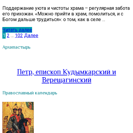
Поддержание уюта и чистоты храма – регулярная забота
его прихожан. «Можно прийти в храм, помолиться, и с
Богом дальше трудиться»: о том, как в селе …
Читать далее
Пагинация
1
2
…
102
Далее
записей
Архипастырь
Петр, епископ Кудымкарский и
Верещагинский
Православный календарь