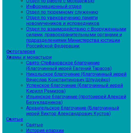
Отдел по работе с молодежью
Информационный отдел
Отдел по тюремному служению
Отдел по увековечению памяти
новомучеников и исповедников
Отдел по взаимодействию с Вооруженными
силами, правоохранительными органами и
подразделениями Министерства юстиции
Российской Федерации:
Фотогалерея
Храмы и монастыри
Свято-Стефановское благочиние
(благочинный иерей Евгений Тарасов)
Никольское благочиние (благочинный иерей
Вячеслав Константинович Шпудейко)
Успенское благочиние (благочинный иерей
Кирилл Ремизов)
Ильинское благочиние (протоиерей Алексей
Безукладников)
Архангельское благочиние (Благочинный
иерей Виктор Александрович Кустов)
Святые
Святые
История епархии