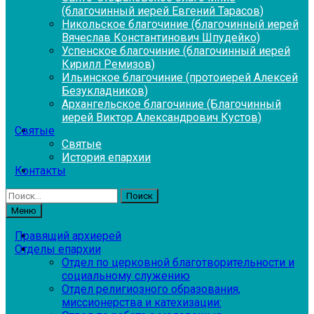
(благочинный иерей Евгений Тарасов)
Никольское благочиние (благочинный иерей
Вячеслав Константинович Шпудейко)
Успенское благочиние (благочинный иерей
Кирилл Ремизов)
Ильинское благочиние (протоиерей Алексей
Безукладников)
Архангельское благочиние (Благочинный
иерей Виктор Александрович Кустов)
Святые
Святые
История епархии
Контакты
Найти:
Меню
Правящий архиерей
Отделы епархии
Отдел по церковной благотворительности и
социальному служению
Отдел религиозного образования,
миссионерства и катехизации: