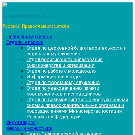
Перейти
к
Кудымкарская епархия
содержимому
Русской Православной церкви
Правящий архиерей
Отделы епархии
Отдел по церковной благотворительности и
социальному служению
Отдел религиозного образования,
миссионерства и катехизации:
Отдел по работе с молодежью
Информационный отдел
Отдел по тюремному служению
Отдел по увековечению памяти
новомучеников и исповедников
Отдел по взаимодействию с Вооруженными
силами, правоохранительными органами и
подразделениями Министерства юстиции
Российской Федерации:
Фотогалерея
Храмы и монастыри
Свято-Стефановское благочиние