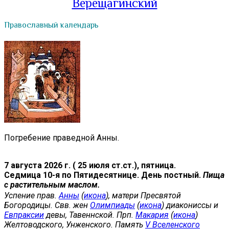
Верещагинский
Православный календарь
Погребение праведной Анны.
7 августа 2026 г. ( 25 июля ст.ст.), пятница.
Седмица 10-я по Пятидесятнице. День постный.
Пища
с растительным маслом.
Успение прав.
Анны
(
икона
), матери Пресвятой
Богородицы. Свв. жен
Олимпиады
(
икона
) диакониссы и
Евпраксии
девы, Тавеннской. Прп.
Макария
(
икона
)
Желтоводского, Унженского. Память
V Вселенского