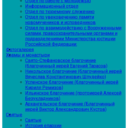
Отдел по работе с молодежью
Информационный отдел
Отдел по тюремному служению
Отдел по увековечению памяти
новомучеников и исповедников
Отдел по взаимодействию с Вооруженными
силами, правоохранительными органами и
подразделениями Министерства юстиции
Российской Федерации:
Фотогалерея
Храмы и монастыри
Свято-Стефановское благочиние
(благочинный иерей Евгений Тарасов)
Никольское благочиние (благочинный иерей
Вячеслав Константинович Шпудейко)
Успенское благочиние (благочинный иерей
Кирилл Ремизов)
Ильинское благочиние (протоиерей Алексей
Безукладников)
Архангельское благочиние (Благочинный
иерей Виктор Александрович Кустов)
Святые
Святые
История епархии