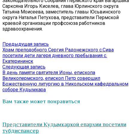
Законодательного Собрания Пермского края Вагаршака
Сарксяна Игорь Киселев, глава Юрлинского округа
Татьяна Моисеева, заместитель главы Юсьвинского
округа Наталья Петухова, представители Пермской
краевой организации профсоюза работников
здравоохранения.
Навигация
Предыдущая
Предыдущая запись
запись:
Храм преподобного Сергия Радонежского с.Сива
по
посетили дети лагеря дневного пребывания с.
записям
Екатерининск
Следующая
Следующая запись
запись:
В день памяти святителя Ионы, епископа
Великопермского, епископ Петр совершил
Божественную литургию в Никольском кафедральном
соборе Кудымкара
Вам также может понравиться
Представители Кудымкаркой епархии посетили
тубдиспансер