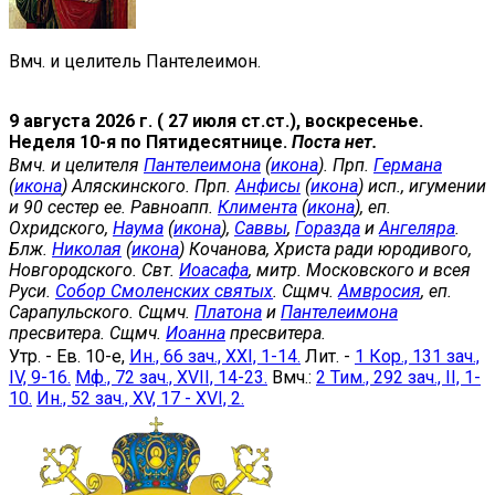
Вмч. и целитель Пантелеимон.
9 августа 2026 г. ( 27 июля ст.ст.), воскресенье.
Неделя 10-я по Пятидесятнице.
Поста нет.
Вмч. и целителя
Пантелеимона
(
икона
). Прп.
Германа
(
икона
) Аляскинского. Прп.
Анфисы
(
икона
) исп., игумении
и 90 сестер ее. Равноапп.
Климента
(
икона
), еп.
Охридского,
Наума
(
икона
),
Саввы
,
Горазда
и
Ангеляра
.
Блж.
Николая
(
икона
) Кочанова, Христа ради юродивого,
Новгородского. Свт.
Иоасафа
, митр. Московского и всея
Руси.
Собор Смоленских святых
. Сщмч.
Амвросия
, еп.
Сарапульского. Сщмч.
Платона
и
Пантелеимона
пресвитера. Сщмч.
Иоанна
пресвитера.
Утр. - Ев. 10-е,
Ин., 66 зач., XXI, 1-14.
Лит. -
1 Кор., 131 зач.,
IV, 9-16.
Мф., 72 зач., XVII, 14-23.
Вмч.:
2 Тим., 292 зач., II, 1-
10.
Ин., 52 зач., XV, 17 - XVI, 2.