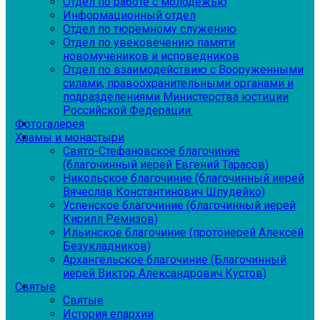
Отдел по работе с молодежью
Информационный отдел
Отдел по тюремному служению
Отдел по увековечению памяти
новомучеников и исповедников
Отдел по взаимодействию с Вооруженными
силами, правоохранительными органами и
подразделениями Министерства юстиции
Российской Федерации:
Фотогалерея
Храмы и монастыри
Свято-Стефановское благочиние
(благочинный иерей Евгений Тарасов)
Никольское благочиние (благочинный иерей
Вячеслав Константинович Шпудейко)
Успенское благочиние (благочинный иерей
Кирилл Ремизов)
Ильинское благочиние (протоиерей Алексей
Безукладников)
Архангельское благочиние (Благочинный
иерей Виктор Александрович Кустов)
Святые
Святые
История епархии