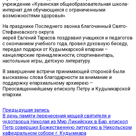
учреждение «Кувинская общеобразовательная школа-
интернат для обучающихся с ограниченными
возможностями здоровья».
На празднике Последнего звонка благочинный Свято-
Стефановского округа
иерей Евгений Тарасов поздравил учащихся и педагогов
с окончанием учебного года, провел духовную беседу,
передал подарки от Кудымкарской епархии –
канцелярские принадлежности, спортинвентарь,
настольные игры, детскую литературу.
В завершение встречи принимающей стороной были
высказаны слова благодарности за внимание и
поддержку епархиальному архиерею –
Преосвященнейшему епископу Петру и Кудымкарской
епархии.
Навигация
Предыдущая
Предыдущая запись
запись:
В день памяти перенесения мощей святителя и
по
чудотворца Николая из Мир Ликийских в Бар, епископ
записям
Петр совершил Божественную литургию в Никольском
кафедральном соборе г. Кудымкара