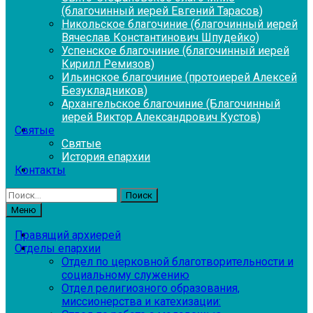
(благочинный иерей Евгений Тарасов)
Никольское благочиние (благочинный иерей
Вячеслав Константинович Шпудейко)
Успенское благочиние (благочинный иерей
Кирилл Ремизов)
Ильинское благочиние (протоиерей Алексей
Безукладников)
Архангельское благочиние (Благочинный
иерей Виктор Александрович Кустов)
Святые
Святые
История епархии
Контакты
Найти:
Меню
Правящий архиерей
Отделы епархии
Отдел по церковной благотворительности и
социальному служению
Отдел религиозного образования,
миссионерства и катехизации: