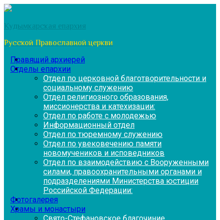
Перейти
к
Кудымкарская епархия
содержимому
Русской Православной церкви
Правящий архиерей
Отделы епархии
Отдел по церковной благотворительности и
социальному служению
Отдел религиозного образования,
миссионерства и катехизации:
Отдел по работе с молодежью
Информационный отдел
Отдел по тюремному служению
Отдел по увековечению памяти
новомучеников и исповедников
Отдел по взаимодействию с Вооруженными
силами, правоохранительными органами и
подразделениями Министерства юстиции
Российской Федерации:
Фотогалерея
Храмы и монастыри
Свято-Стефановское благочиние