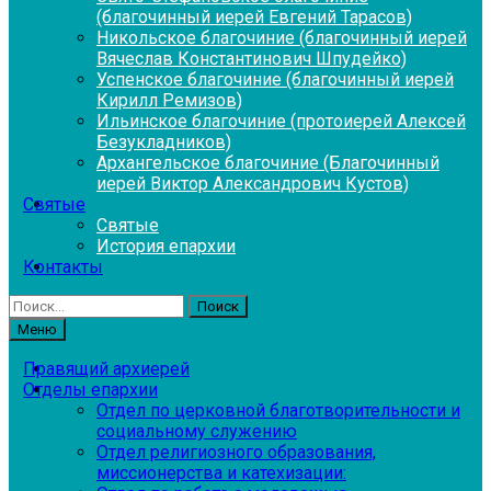
(благочинный иерей Евгений Тарасов)
Никольское благочиние (благочинный иерей
Вячеслав Константинович Шпудейко)
Успенское благочиние (благочинный иерей
Кирилл Ремизов)
Ильинское благочиние (протоиерей Алексей
Безукладников)
Архангельское благочиние (Благочинный
иерей Виктор Александрович Кустов)
Святые
Святые
История епархии
Контакты
Найти:
Меню
Правящий архиерей
Отделы епархии
Отдел по церковной благотворительности и
социальному служению
Отдел религиозного образования,
миссионерства и катехизации: