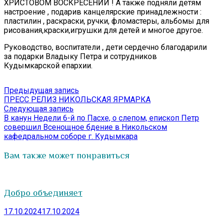
ХРИСТОВОМ ВОСКРЕСЕНИИ ! А также подняли детям
настроение , подарив канцелярские принадлежности :
пластилин , раскраски, ручки, фломастеры, альбомы для
рисования,краски,игрушки для детей и многое другое.
Руководство, воспитатели , дети сердечно благодарили
за подарки Владыку Петра и сотрудников
Кудымкарской епархии.
Навигация
Предыдущая
Предыдущая запись
запись:
ПРЕСС РЕЛИЗ НИКОЛЬСКАЯ ЯРМАРКА
по
Следующая
Следующая запись
записям
запись:
В канун Недели 6-й по Пасхе, о слепом, епископ Петр
совершил Всенощное бдение в Никольском
кафедральном соборе г. Кудымкара
Вам также может понравиться
Добро объединяет
17.10.2024
17.10.2024