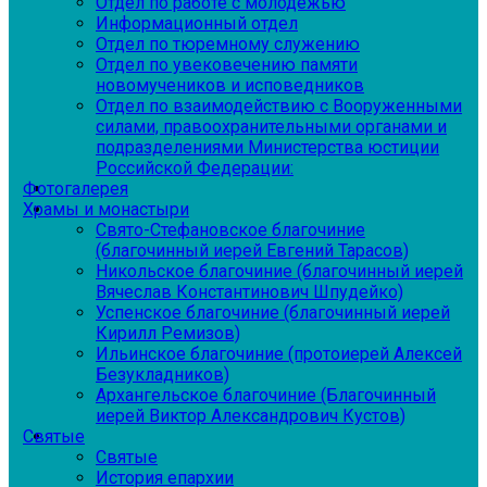
Отдел по работе с молодежью
Информационный отдел
Отдел по тюремному служению
Отдел по увековечению памяти
новомучеников и исповедников
Отдел по взаимодействию с Вооруженными
силами, правоохранительными органами и
подразделениями Министерства юстиции
Российской Федерации:
Фотогалерея
Храмы и монастыри
Свято-Стефановское благочиние
(благочинный иерей Евгений Тарасов)
Никольское благочиние (благочинный иерей
Вячеслав Константинович Шпудейко)
Успенское благочиние (благочинный иерей
Кирилл Ремизов)
Ильинское благочиние (протоиерей Алексей
Безукладников)
Архангельское благочиние (Благочинный
иерей Виктор Александрович Кустов)
Святые
Святые
История епархии