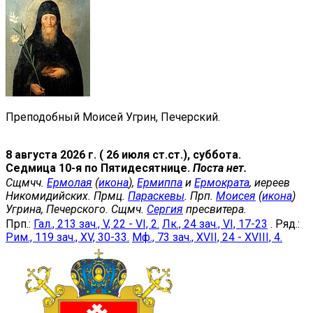
Преподобный Моисей Угрин, Печерский.
8 августа 2026 г. ( 26 июля ст.ст.), суббота.
Седмица 10-я по Пятидесятнице.
Поста нет.
Сщмчч.
Ермолая
(
икона
),
Ермиппа
и
Ермократа
, иереев
Никомидийских. Прмц.
Параскевы
. Прп.
Моисея
(
икона
)
Угрина, Печерского. Сщмч.
Сергия
пресвитера.
Прп.:
Гал., 213 зач., V, 22 - VI, 2.
Лк., 24 зач., VI, 17-23
. Ряд.:
Рим., 119 зач., XV, 30-33.
Мф., 73 зач., XVII, 24 - XVIII, 4.