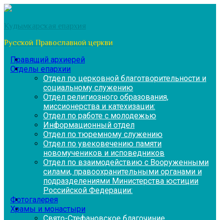
Перейти
к
Кудымкарская епархия
содержимому
Русской Православной церкви
Правящий архиерей
Отделы епархии
Отдел по церковной благотворительности и
социальному служению
Отдел религиозного образования,
миссионерства и катехизации:
Отдел по работе с молодежью
Информационный отдел
Отдел по тюремному служению
Отдел по увековечению памяти
новомучеников и исповедников
Отдел по взаимодействию с Вооруженными
силами, правоохранительными органами и
подразделениями Министерства юстиции
Российской Федерации:
Фотогалерея
Храмы и монастыри
Свято-Стефановское благочиние