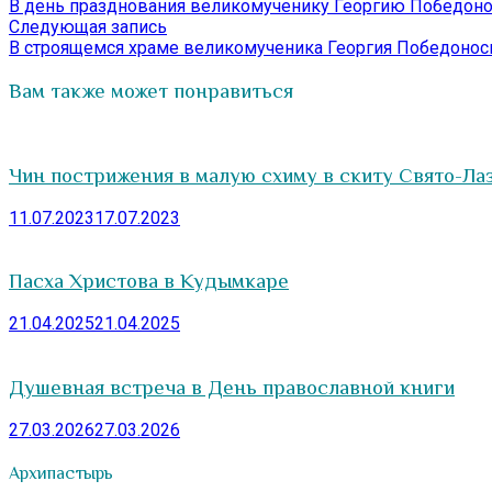
запись:
В день празднования великомученику Георгию Победон
по
Следующая
Следующая запись
записям
запись:
В строящемся храме великомученика Георгия Победоносц
Вам также может понравиться
Чин пострижения в малую схиму в скиту Свято-Ла
11.07.2023
17.07.2023
Пасха Христова в Кудымкаре
21.04.2025
21.04.2025
Душевная встреча в День православной книги
27.03.2026
27.03.2026
Архипастырь