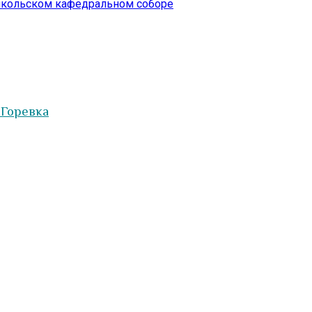
икольском кафедральном соборе
 Горевка