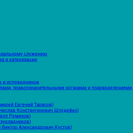
оциальному служению
а и катехизации:
в и исповедников
лами, правоохранительными органами и подразделениями
иерей Евгений Тарасов)
ячеслав Константинович Шпудейко)
рилл Ремизов)
езукладников)
 Виктор Александрович Кустов)