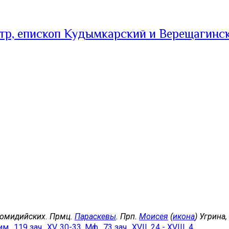
тр, епископ Кудымкарский и Верещагинс
комидийских. Прмц.
Параскевы
. Прп.
Моисея
(
икона
) Угрина
м., 119 зач., XV, 30-33.
Мф., 73 зач., XVII, 24 - XVIII, 4.