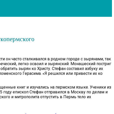
икопермского
ти он часто сталкивался в родном городе с зырянами, так
еческий, легко освоил и зырянский. Монашеский постриг
братить зырян ко Христу. Стефан составил азбуку их
ломенского Герасима. «Я решился или привести их ко
ященные книг и изучались на пермском языке. Ученики из
 году епископ Стефан отправился в Москву по делам и
кого и митрополита отпустить в Пермь тело их