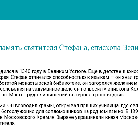
память святителя Стефана, епископа Вел
дился в 1340 году в Великом Устюге. Еще в детстве и юнос
я. Стефан отличался способностью к языкам — он знал гр
огатой монастырской библиотеке, он загорелся желанием о
гословения на задуманное дело он попросил у епископа Ко
тефан. Много трудов и лишений вытерпел проповедник.
и. Он возводил храмы, открывал при них училища, где св
богослужение для соплеменников на родном языке. В 1395
ов Московского Кремля. Зыряне упрашивали князя Московс
тителя.