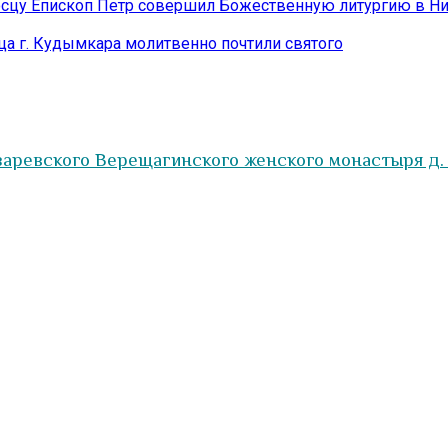
осцу Епископ Петр совершил Божественную литургию в Н
а г. Кудымкара молитвенно почтили святого
заревского Верещагинского женского монастыря д.