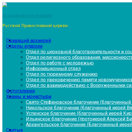
Перейти
к
Кудымкарская епархия
содержимому
Русской Православной церкви
Правящий архиерей
Отделы епархии
Отдел по церковной благотворительности и с
Отдел религиозного образования, миссионерств
Отдел по работе с молодежью
Информационный отдел
Отдел по тюремному служению
Отдел по увековечению памяти новомученико
Отдел по взаимодействию с Вооруженными си
Фотогалерея
Храмы и монастыри
Свято-Стефановское благочиние (благочинный 
Никольское благочиние (благочинный иерей В
Успенское благочиние (благочинный иерей Ки
Ильинское благочиние (протоиерей Алексей Б
Архангельское благочиние (Благочинный иерей
Святые