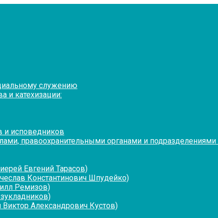
оциальному служению
а и катехизации:
в и исповедников
лами, правоохранительными органами и подразделениями
иерей Евгений Тарасов)
ячеслав Константинович Шпудейко)
рилл Ремизов)
езукладников)
 Виктор Александрович Кустов)