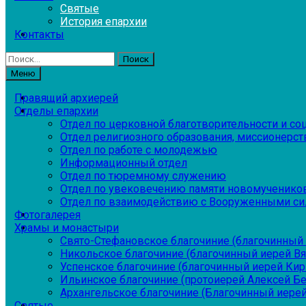
Святые
История епархии
Контакты
Найти:
Меню
Правящий архиерей
Отделы епархии
Отдел по церковной благотворительности и с
Отдел религиозного образования, миссионерств
Отдел по работе с молодежью
Информационный отдел
Отдел по тюремному служению
Отдел по увековечению памяти новомученико
Отдел по взаимодействию с Вооруженными си
Фотогалерея
Храмы и монастыри
Свято-Стефановское благочиние (благочинный 
Никольское благочиние (благочинный иерей В
Успенское благочиние (благочинный иерей Ки
Ильинское благочиние (протоиерей Алексей Б
Архангельское благочиние (Благочинный иерей
Святые