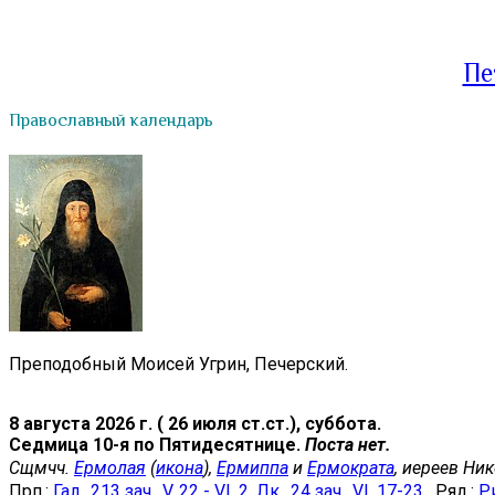
Пе
Православный календарь
Преподобный Моисей Угрин, Печерский.
8 августа 2026 г. ( 26 июля ст.ст.), суббота.
Седмица 10-я по Пятидесятнице.
Поста нет.
Сщмчч.
Ермолая
(
икона
),
Ермиппа
и
Ермократа
, иереев Ни
Прп.:
Гал., 213 зач., V, 22 - VI, 2.
Лк., 24 зач., VI, 17-23
. Ряд.:
Ри