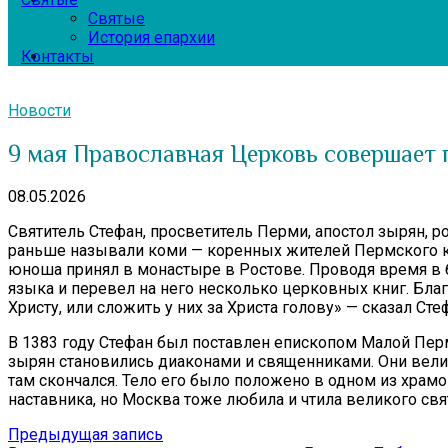
Святые
История епархии
Контакты
Новости
9 мая Православная Церковь совершает 
08.05.2026
Святитель Стефан, просветитель Перми, апостол зырян, ро
раньше называли коми — коренных жителей Пермского кра
юноша принял в монастыре в Ростове. Проводя время в б
языка и перевел на него несколько церковных книг. Бла
Христу, или сложить у них за Христа голову» — сказал С
В 1383 году Стефан был поставлен епископом Малой Перм
зырян становились диаконами и священниками. Они вели 
там скончался. Тело его было положено в одном из храм
наставника, но Москва тоже любила и чтила великого свя
Навигация
Предыдущая
Предыдущая запись