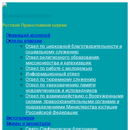
Перейти
к
Кудымкарская епархия
содержимому
Русской Православной церкви
Правящий архиерей
Отделы епархии
Отдел по церковной благотворительности и
социальному служению
Отдел религиозного образования,
миссионерства и катехизации:
Отдел по работе с молодежью
Информационный отдел
Отдел по тюремному служению
Отдел по увековечению памяти
новомучеников и исповедников
Отдел по взаимодействию с Вооруженными
силами, правоохранительными органами и
подразделениями Министерства юстиции
Российской Федерации:
Фотогалерея
Храмы и монастыри
Свято-Стефановское благочиние