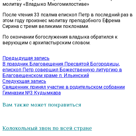
молитву «Владыко Многомилостиве»
После чтения 33 псалма епископ Петр в последний раз в
этом году произнес молитву преподобного Ефрема
Сирина с тремя великими поклонами.
По окончании богослужения владыка обратился к
верующим с архипастырским словом.
Навигация
Предыдущая
Предыдущая запись
запись:
В праздник Благовещения Пресвятой Богородицы,
по
епископ Петр совершил Божественную литургию в
записям
Благовещенском храме п. Ильинский
Следующая
Следующая запись
запись:
Священник принял участие в родительском собрании
Гимназии №3 Кудымкара
Вам также может понравиться
Колокольный звон по всей стране