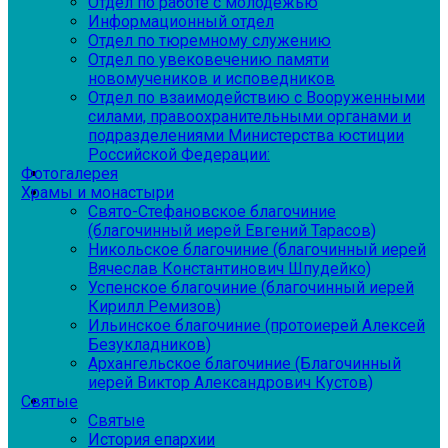
Отдел по работе с молодежью
Информационный отдел
Отдел по тюремному служению
Отдел по увековечению памяти
новомучеников и исповедников
Отдел по взаимодействию с Вооруженными
силами, правоохранительными органами и
подразделениями Министерства юстиции
Российской Федерации:
Фотогалерея
Храмы и монастыри
Свято-Стефановское благочиние
(благочинный иерей Евгений Тарасов)
Никольское благочиние (благочинный иерей
Вячеслав Константинович Шпудейко)
Успенское благочиние (благочинный иерей
Кирилл Ремизов)
Ильинское благочиние (протоиерей Алексей
Безукладников)
Архангельское благочиние (Благочинный
иерей Виктор Александрович Кустов)
Святые
Святые
История епархии