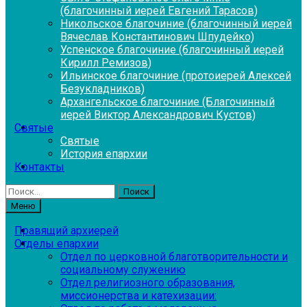
(благочинный иерей Евгений Тарасов)
Никольское благочиние (благочинный иерей
Вячеслав Константинович Шпудейко)
Успенское благочиние (благочинный иерей
Кирилл Ремизов)
Ильинское благочиние (протоиерей Алексей
Безукладников)
Архангельское благочиние (Благочинный
иерей Виктор Александрович Кустов)
Святые
Святые
История епархии
Контакты
Найти:
Меню
Правящий архиерей
Отделы епархии
Отдел по церковной благотворительности и
социальному служению
Отдел религиозного образования,
миссионерства и катехизации: