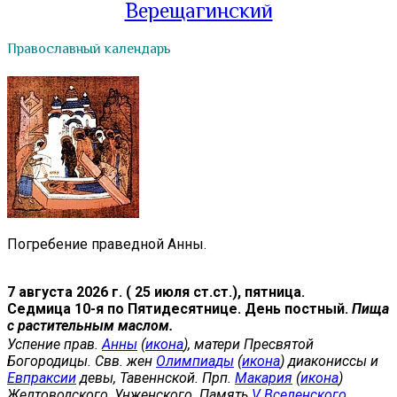
Верещагинский
Православный календарь
Погребение праведной Анны.
7 августа 2026 г. ( 25 июля ст.ст.), пятница.
Седмица 10-я по Пятидесятнице. День постный.
Пища
с растительным маслом.
Успение прав.
Анны
(
икона
), матери Пресвятой
Богородицы. Свв. жен
Олимпиады
(
икона
) диакониссы и
Евпраксии
девы, Тавеннской. Прп.
Макария
(
икона
)
Желтоводского, Унженского. Память
V Вселенского