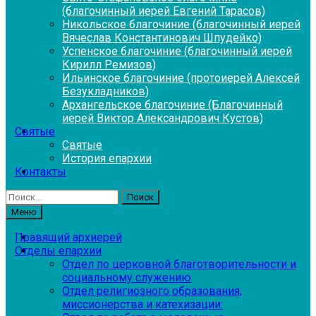
(благочинный иерей Евгений Тарасов)
Никольское благочиние (благочинный иерей
Вячеслав Константинович Шпудейко)
Успенское благочиние (благочинный иерей
Кирилл Ремизов)
Ильинское благочиние (протоиерей Алексей
Безукладников)
Архангельское благочиние (Благочинный
иерей Виктор Александрович Кустов)
Святые
Святые
История епархии
Контакты
Найти:
Меню
Правящий архиерей
Отделы епархии
Отдел по церковной благотворительности и
социальному служению
Отдел религиозного образования,
миссионерства и катехизации: