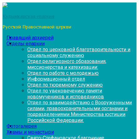
Перейти
к
Кудымкарская епархия
содержимому
Русской Православной церкви
Правящий архиерей
Отделы епархии
Отдел по церковной благотворительности и
социальному служению
Отдел религиозного образования,
миссионерства и катехизации:
Отдел по работе с молодежью
Информационный отдел
Отдел по тюремному служению
Отдел по увековечению памяти
новомучеников и исповедников
Отдел по взаимодействию с Вооруженными
силами, правоохранительными органами и
подразделениями Министерства юстиции
Российской Федерации:
Фотогалерея
Храмы и монастыри
Свято-Стефановское благочиние