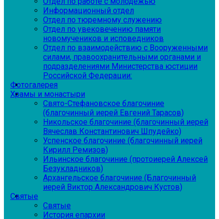
Отдел по работе с молодежью
Информационный отдел
Отдел по тюремному служению
Отдел по увековечению памяти
новомучеников и исповедников
Отдел по взаимодействию с Вооруженными
силами, правоохранительными органами и
подразделениями Министерства юстиции
Российской Федерации:
Фотогалерея
Храмы и монастыри
Свято-Стефановское благочиние
(благочинный иерей Евгений Тарасов)
Никольское благочиние (благочинный иерей
Вячеслав Константинович Шпудейко)
Успенское благочиние (благочинный иерей
Кирилл Ремизов)
Ильинское благочиние (протоиерей Алексей
Безукладников)
Архангельское благочиние (Благочинный
иерей Виктор Александрович Кустов)
Святые
Святые
История епархии