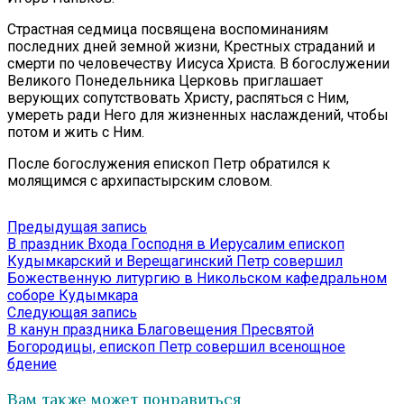
Страстная седмица посвящена воспоминаниям
последних дней земной жизни, Крестных страданий и
смерти по человечеству Иисуса Христа. В богослужении
Великого Понедельника Церковь приглашает
верующих сопутствовать Христу, распяться с Ним,
умереть ради Него для жизненных наслаждений, чтобы
потом и жить с Ним.
После богослужения епископ Петр обратился к
молящимся с архипастырским словом.
Навигация
Предыдущая
Предыдущая запись
запись:
В праздник Входа Господня в Иерусалим епископ
по
Кудымкарский и Верещагинский Петр совершил
записям
Божественную литургию в Никольском кафедральном
соборе Кудымкара
Следующая
Следующая запись
запись:
В канун праздника Благовещения Пресвятой
Богородицы, епископ Петр совершил всенощное
бдение
Вам также может понравиться