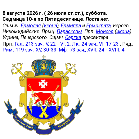
8 августа 2026 г. ( 26 июля ст.ст.), суббота.
Седмица 10-я по Пятидесятнице.
Поста нет.
Сщмчч.
Ермолая
(
икона
),
Ермиппа
и
Ермократа
, иереев
Никомидийских. Прмц.
Параскевы
. Прп.
Моисея
(
икона
)
Угрина, Печерского. Сщмч.
Сергия
пресвитера.
Прп.:
Гал., 213 зач., V, 22 - VI, 2.
Лк., 24 зач., VI, 17-23
. Ряд.:
Рим., 119 зач., XV, 30-33.
Мф., 73 зач., XVII, 24 - XVIII, 4.